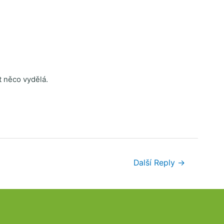
t něco vydělá.
Další Reply
→