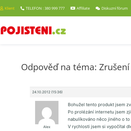
Klient
TELEFON : 380 999 777
Affiliate
Diskuzní fórum
Odpověď na téma: Zrušení 
24.10.2012 (15:36)
Bohužel tento produkt jsem zvol
Po prolézání internetu jsem zji
nabulíkováno něco jiného o to h
V rychlosti jsem si vypočítal d
Alex