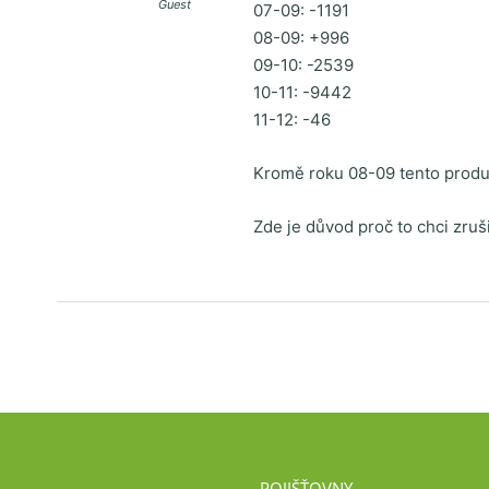
Guest
07-09: -1191
08-09: +996
09-10: -2539
10-11: -9442
11-12: -46
Kromě roku 08-09 tento produk
Zde je důvod proč to chci zruši
POJIŠŤOVNY