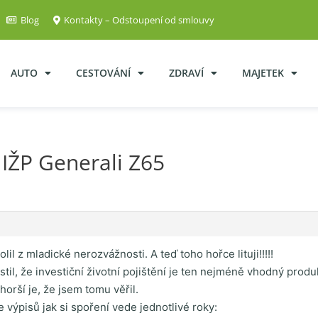
Blog
Kontakty – Odstoupení od smlouvy
AUTO
CESTOVÁNÍ
ZDRAVÍ
MAJETEK
IŽP Generali Z65
il z mladické nerozvážnosti. A teď toho hořce lituji!!!!!
stil, že investiční životní pojištění je ten nejméně vhodný produ
orší je, že jsem tomu věřil.
le výpisů jak si spoření vede jednotlivé roky: