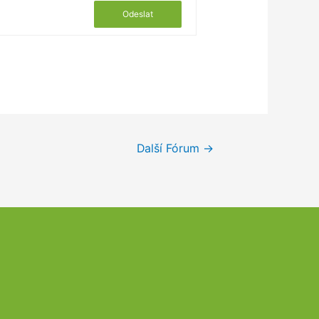
Odeslat
Další Fórum
→