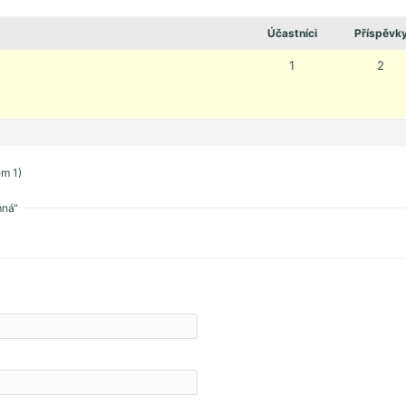
Účastníci
Příspěvk
1
2
em 1)
mná“