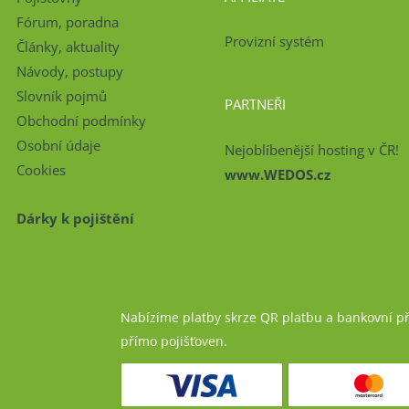
Fórum, poradna
Provizní systém
Články, aktuality
Návody, postupy
Slovník pojmů
PARTNEŘI
Obchodní podmínky
Osobní údaje
Nejoblíbenější hosting v ČR!
Cookies
www.WEDOS.cz
Dárky k pojištění
Nabízíme platby skrze QR platbu a bankovní p
přímo pojišťoven.