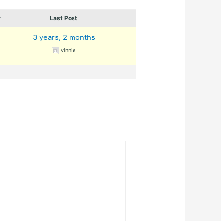
y
Last Post
3 years, 2 months
vinnie