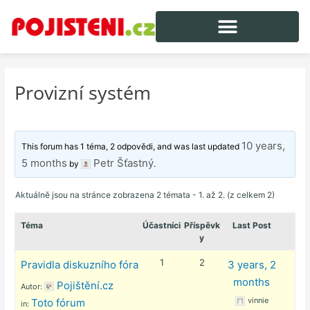
Provizní systém
10 years,
This forum has 1 téma, 2 odpovědi, and was last updated
5 months
Petr Šťastný
by
.
Aktuálně jsou na stránce zobrazena 2 témata - 1. až 2. (z celkem 2)
Téma
Účastníci
Příspěvk
Last Post
y
1
2
Pravidla diskuzního fóra
3 years, 2
months
Pojištění.cz
Autor:
vinnie
Toto fórum
in: