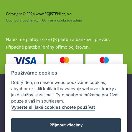
Copyright © 2024 www.POJISTENI.cz, a.s.
Obchodní podmínky
|
Ochrana osobních údajů
Nabízíme platby skrze QR platbu a bankovní převod.
Případně platební brány přímo pojišťoven.
Používáme cookies
Dobrý den, na našem webu používáme cookies,
Pojistné produkty jsou nabízeny společností
abychom zjistili kolik lidí navštěvuje webové stránky a
www.POJISTENI.cz, a.s. na základě platné licence České
jaké služby je zajímají. Tyto soubory můžeme používat
národní banky (ČNB).
pouze s vaším souhlasem.
Licence ČNB umožňuje www.POJISTENI.cz, a.s. poskytovat
Vyberte si, jaké cookies chcete používat
klientům finanční produkty a spolupracovat s pojišťovnami
v ČR.
Přijmout všechny