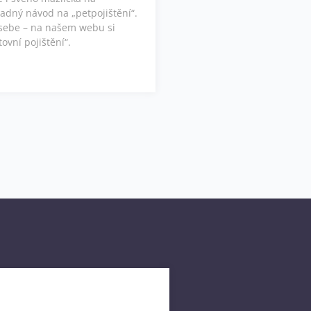
adný návod na „petpojištění“.
i sebe – na našem webu si
tovní pojištění“.