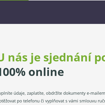
U nás je sjednání p
100% online
yplníte údaje, zaplatíte, obdržíte dokumenty e-mail
btěžovat po telefonu či vyplňovat s vámi smlouvu ru