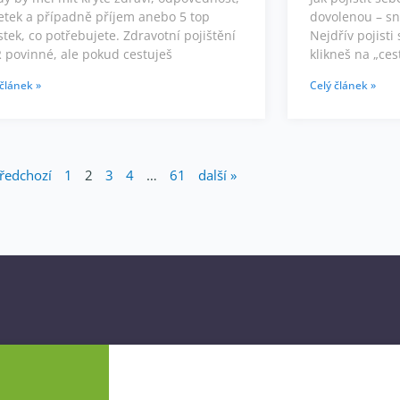
etek a případně příjem anebo 5 top
dovolenou – sn
stek, co potřebujete. Zdravotní pojištění
Nejdřív pojist
 povinné, ale pokud cestuješ
klikneš na „ces
 článek »
Celý článek »
předchozí
1
2
3
4
…
61
další »