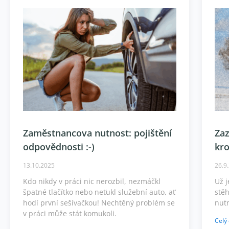
Zaměstnancova nutnost: pojištění
Zaz
odpovědnosti :-)
kro
13.10.2025
26.9
Kdo nikdy v práci nic nerozbil, nezmáčkl
Už j
špatné tlačítko nebo neťukl služební auto, ať
stěh
hodí první sešívačkou! Nechtěný problém se
nut
v práci může stát komukoli.
Celý