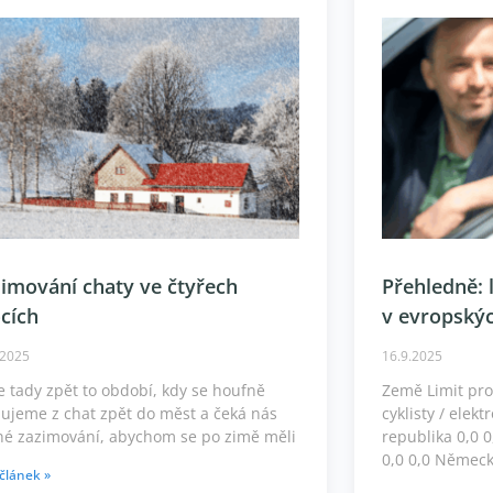
imování chaty ve čtyřech
Přehledně: l
cích
v evropský
.2025
16.9.2025
e tady zpět to období, kdy se houfně
Země Limit pro
ujeme z chat zpět do měst a čeká nás
cyklisty / ele
né zazimování, abychom se po zimě měli
republika 0,0 
0,0 0,0 Německ
 článek »