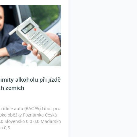
imity alkoholu při jízdě
ch zemích
 řidiče auta (BAC ‰) Limit pro
ktrokoloběžky Poznámka Česká
0,0 Slovensko 0,0 0,0 Maďarsko
o 0,5