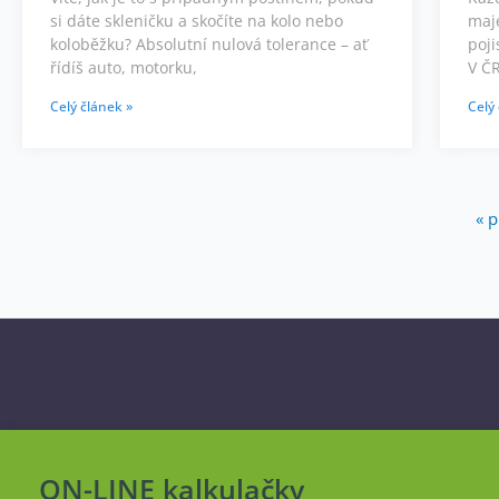
si dáte skleničku a skočíte na kolo nebo
maj
koloběžku? Absolutní nulová tolerance – ať
poji
řídíš auto, motorku,
V ČR
Celý článek »
Celý
« 
ON-LINE kalkulačky