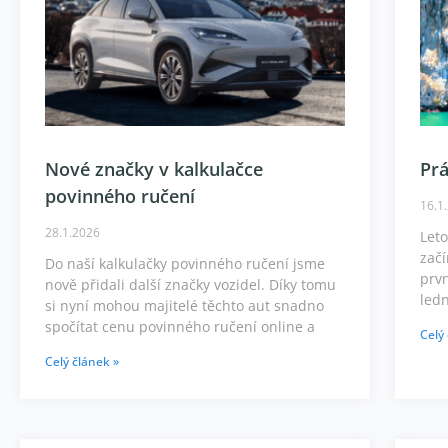
Nové značky v kalkulačce
Pr
povinného ručení
16.1
28.1.2026
Leto
zač
Do naší kalkulačky povinného ručení jsme
prvn
nově přidali další značky vozidel. Díky tomu
ledn
si nyní mohou majitelé těchto aut snadno
spočítat cenu povinného ručení online a
Celý
Celý článek »