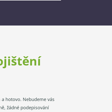
ojištění
em a hotovo. Nebudeme vás
čně, žádné podepisování