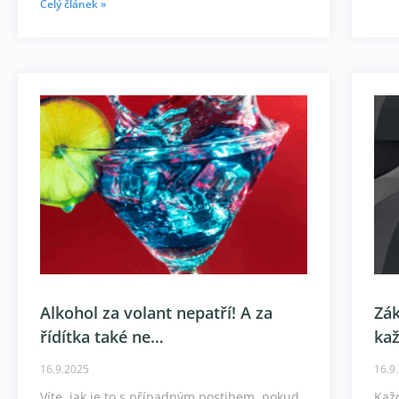
Celý článek »
Alkohol za volant nepatří! A za
Zák
řídítka také ne…
ka
16.9.2025
16.9
Víte, jak je to s případným postihem, pokud
Každ