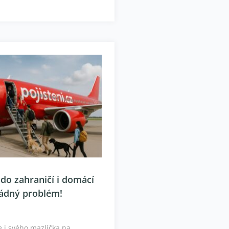
 do zahraničí i domácí
Žádný problém!
be i svého mazlíčka na