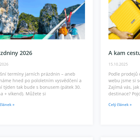
ázdniny 2026
A kam cestu
.2026
15.10.2025
šní termíny jarních prázdnin – aneb
Podle prodejů 
ínáme hned po pololetním vysvědčení a
webu jsme si se
í týden tak bude s bonusem (pátek 30.
Zajímá vás, jak
a + víkend). Můžete si
destinace? Poj
 článek »
Celý článek »