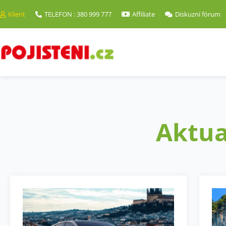
Klient
TELEFON : 380 999 777
Affiliate
Diskuzní fórum
Aktua