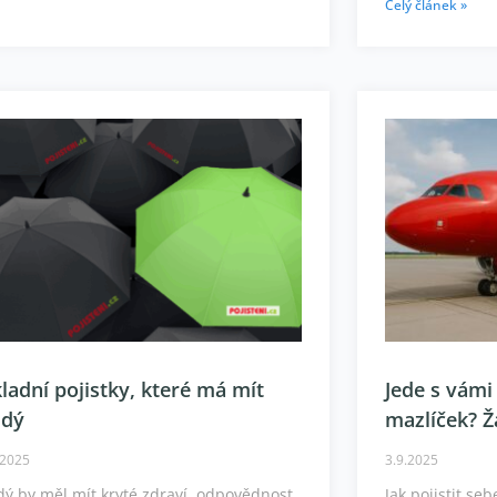
Celý článek »
ladní pojistky, které má mít
Jede s vámi
ždý
mazlíček? 
.2025
3.9.2025
ý by měl mít kryté zdraví, odpovědnost,
Jak pojistit se