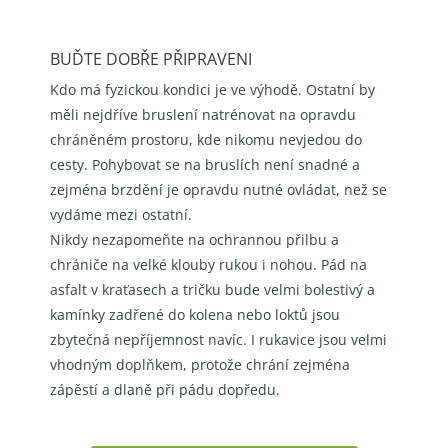
BUĎTE DOBŘE PŘIPRAVENI
Kdo má fyzickou kondici je ve výhodě. Ostatní by
měli nejdříve bruslení natrénovat na opravdu
chráněném prostoru, kde nikomu nevjedou do
cesty. Pohybovat se na bruslích není snadné a
zejména brzdění je opravdu nutné ovládat, než se
vydáme mezi ostatní.
Nikdy nezapomeňte na ochrannou přilbu a
chrániče na velké klouby rukou i nohou. Pád na
asfalt v
kraťasech a tričku bude velmi bolestivý a
kamínky zadřené do kolena nebo loktů jsou
zbytečná
nepříjemnost navíc. I rukavice jsou velmi
vhodným doplňkem, protože chrání zejména
zápěstí a
dlaně při pádu dopředu.