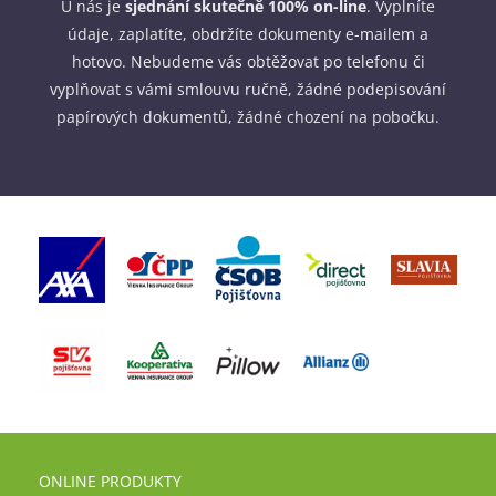
U nás je
sjednání skutečně 100% on-line
. Vyplníte
údaje, zaplatíte, obdržíte dokumenty e-mailem a
hotovo. Nebudeme vás obtěžovat po telefonu či
vyplňovat s vámi smlouvu ručně, žádné podepisování
papírových dokumentů, žádné chození na pobočku.
ONLINE PRODUKTY