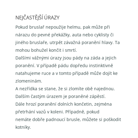
NEJČASTĚJŠÍ ÚRAZY
Pokud bruslař nepoužije helmu, pak může při
nárazu do pevné překážky, auta nebo cyklisty či
jiného bruslaře, utrpět závažná poranění hlavy. Ta
mohou bohužel končit i smrtí.
Dalšími vážnými úrazy jsou pády na záda a jejich
poranění.
V případě pádu dopředu instinktivně
natahujeme ruce a v tomto případě může dojít ke
zlomeninám.
A nezřídka se stane, že si zlomíte obě najednou.
Dalším častým úrazem je poraněné zápěstí.
Dále hrozí poranění dolních končetin, zejména
přetrhání vazů v koleni. Případně, pokud
nemáte
dobře padnoucí brusle, můžete si poškodit
kotníky.