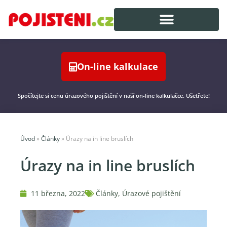
On-line kalkulace
Spočítejte si cenu úrazového pojištění v naší on-line kalkulačce. Ušetřete!
Úvod
»
Články
»
Úrazy na in line bruslích
Úrazy na in line bruslích
11 března, 2022
Články
,
Úrazové pojištění