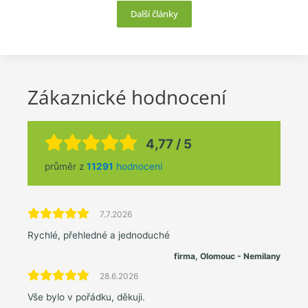
Další články
Zákaznické hodnocení
4,77 / 5
průměr z
11291
hodnocení
7.7.2026
Rychlé, přehledné a jednoduché
firma, Olomouc - Nemilany
28.6.2026
Vše bylo v pořádku, děkuji.