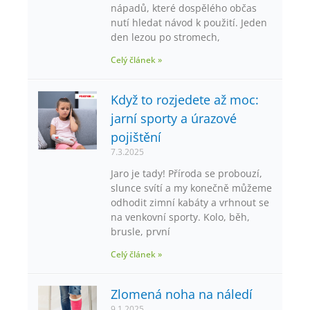
nápadů, které dospělého občas
nutí hledat návod k použití. Jeden
den lezou po stromech,
Celý článek »
Když to rozjedete až moc:
jarní sporty a úrazové
pojištění
7.3.2025
Jaro je tady! Příroda se probouzí,
slunce svítí a my konečně můžeme
odhodit zimní kabáty a vrhnout se
na venkovní sporty. Kolo, běh,
brusle, první
Celý článek »
Zlomená noha na náledí
9.1.2025