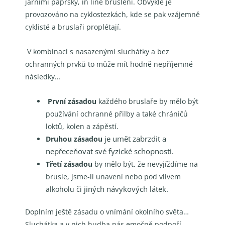
jarními paprsky, in line bruslení. Obvykle je
provozováno
na cyklostezkách, kde se pak vzájemně
cyklisté a bruslaři proplétají.
V kombinaci s nasazenými
sluchátky a bez
ochranných prvků to může mít hodně nepříjemné
následky…
První zásadou
každého bruslaře by mělo být
používání ochranné přilby a také chráničů
loktů, kolen
a zápěstí.
je umět zabrzdit a
Druhou zásadou
nepřeceňovat své fyzické schopnosti.
Třetí zásadou
by mělo být, že nevyjíždíme na
brusle, jsme-li unavení nebo pod vlivem
jiných návykových látek.
alkoholu či
Doplním ještě zásadu o vnímání okolního světa…
Sluchátka a v nich hudba nás emočně podpoří