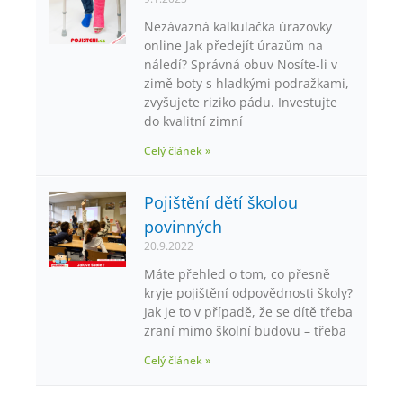
Nezávazná kalkulačka úrazovky
online Jak předejít úrazům na
náledí? Správná obuv Nosíte-li v
zimě boty s hladkými podražkami,
zvyšujete riziko pádu. Investujte
do kvalitní zimní
Celý článek »
Pojištění dětí školou
povinných
20.9.2022
Máte přehled o tom, co přesně
kryje pojištění odpovědnosti školy?
Jak je to v případě, že se dítě třeba
zraní mimo školní budovu – třeba
Celý článek »