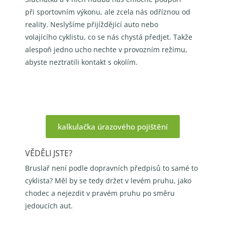
při
sportovním výkonu, ale zcela nás odříznou od
reality. Neslyšíme přijíždějící auto nebo
volajícího
cyklistu, co se nás chystá předjet. Takže
alespoň jedno ucho nechte v provozním režimu,
abyste
neztratili kontakt s okolím.
kalkulačka úrazového pojištění
VĚDĚLI JSTE?
Bruslař není podle dopravních předpisů to samé to
cyklista? Měl by se tedy držet v levém pruhu,
jako
chodec a nejezdit v pravém pruhu po směru
jedoucích aut.