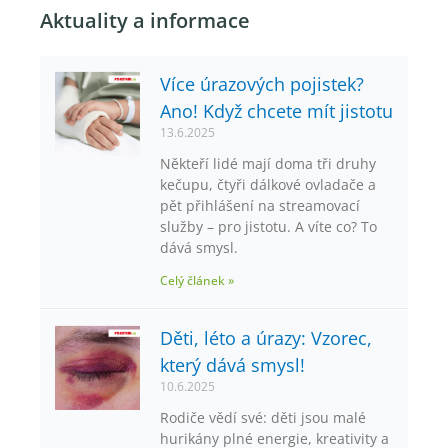
Aktuality a informace
Více úrazových pojistek?
Ano! Když chcete mít jistotu
13.6.2025
Někteří lidé mají doma tři druhy
kečupu, čtyři dálkové ovladače a
pět přihlášení na streamovací
služby – pro jistotu. A víte co? To
dává smysl.
Celý článek »
Děti, léto a úrazy: Vzorec,
který dává smysl!
10.6.2025
Rodiče vědí své: děti jsou malé
hurikány plné energie, kreativity a