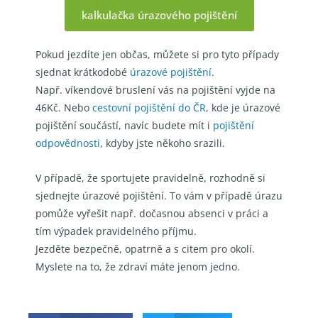
kalkulačka úrazového pojištění
Pokud jezdíte jen občas, můžete si pro tyto případy
sjednat
krátkodobé
úrazové pojištění
.
Např.
víkendové bruslení
vás na pojištění vyjde na
46Kč
. Nebo
cestovní pojištění do ČR
, kde je úrazové
pojištění součástí, navíc budete mít i
pojištění
odpovědnosti
, kdyby jste někoho srazili.
V případě, že sportujete pravidelně, rozhodně
si
sjednejte
úrazové pojištění.
To vám v případě úrazu
pomůže vyřešit např. dočasnou absenci v
práci a
tím výpadek pravidelného příjmu.
Jezděte bezpečně, opatrně a s citem pro okolí.
Myslete na to, že zdraví máte jenom jedno.