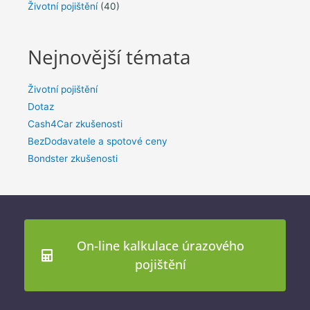
Životní pojištění
(40)
Nejnovější témata
Životní pojištění
Dotaz
Cash4Car zkušenosti
BezDodavatele a spotové ceny
Bondster zkušenosti
On-line kalkulace úrazového
pojištění