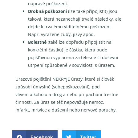
nápravě poškození.
Drobná poškození
(lze také připojistit) jsou
taková, která nezanechají trvalé následky, ale
dojde k trvalému viditelnému poškození.
Např. vyražené zuby, jizvy apod.
Bolestné
(také lze dopředu připojistit na
konkrétní částku) je částka, která bude
pojišťovnou vyplacena za tělesné či duševní
utrpení způsobené v souvislosti s úrazem.
Úrazové pojištění NEKRYJE úrazy, které si člověk
způsobí úmyslně (sebepoškozování), pod
vlivem alkoholu a drog a nebo při páchání trestné
činnosti. Za úraz se též nepovažuje nemoc,
infarkt, mrtvice a duševní nebo nervové poruchy.
Facebook
Twitter