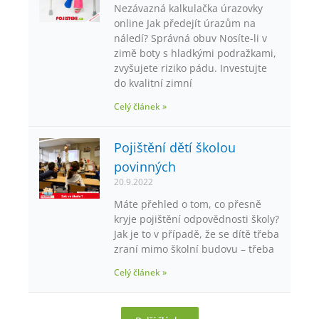
Nezávazná kalkulačka úrazovky
online Jak předejít úrazům na
náledí? Správná obuv Nosíte-li v
zimě boty s hladkými podražkami,
zvyšujete riziko pádu. Investujte
do kvalitní zimní
Celý článek »
Pojištění dětí školou
povinných
20.9.2022
Máte přehled o tom, co přesně
kryje pojištění odpovědnosti školy?
Jak je to v případě, že se dítě třeba
zraní mimo školní budovu – třeba
Celý článek »