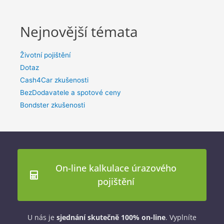
Nejnovější témata
Životní pojištění
Dotaz
Cash4Car zkušenosti
BezDodavatele a spotové ceny
Bondster zkušenosti
On-line kalkulace úrazového
pojištění
U nás je
sjednání skutečně 100% on-line
. Vyplníte