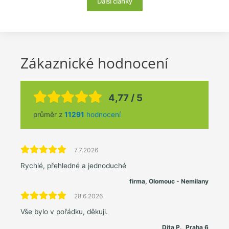
Další články
Zákaznické hodnocení
4,77 / 5
průměr z
11291
hodnocení
7.7.2026
Rychlé, přehledné a jednoduché
firma, Olomouc - Nemilany
28.6.2026
Vše bylo v pořádku, děkuji.
Dita P., Praha 6