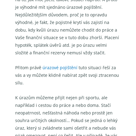
je výhodné mít sjednáno úrazové pojištění.
Nejdůležitějším důvodem, proč je to opravdu
výhodné, je fakt, že pojistné krytí vás zajistí na
dobu, kdy kvůli úrazu nemůžete chodit do práce a
Vaše finanční situace se v tuto dobu zhorší. Placení
hypoték, splátek úvěrů atd. je po úrazu velmi
složité a finanční rezervy nemusí vždy stačit.
Přitom právě
úrazové pojištění
tuto situaci řeší za
vás a vy můžete klidně nabírat zpět svoji ztracenou
sílu.
K úrazům můžeme přijít nejen při sportu, ale
například i cestou do práce a nebo doma. Stačí
neopatrnost, nešťastná náhoda nebo prostě jen
souhra určitých okolností… Pokud se jedná o lehký
úraz, který si zvládnete sami ošetřit a nebude vás
nijak omezovat, není co řešit. Ale v případě, že vás