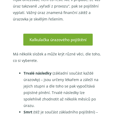
úraz takzvaně „vyřadí z provozu“, pak se pojištění
vyplatí. Vážný úraz znamená finanční zátěž a
úrazovka je skvělým řešením.
Kalkulačka úrazového pojištění
Má několik složek a může krýt různé věci, dle toho,
co si vyberete.
Trvalé následky
(základní součást každé
úrazovky) – jsou určeny lékařem a záleží na
jejich stupni a dle toho se pak vypočítává
pojistné plnění. Trvalé následky lze
spolehlivě zhodnotit až několik měsíců po
úrazu.
Smrt
(též je součást základního pojištění) –