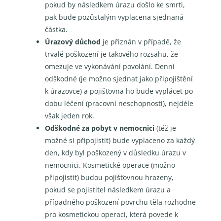
pokud by následkem úrazu došlo ke smrti,
pak bude pozůstalým vyplacena sjednaná
částka.
Úrazový důchod
je přiznán v případě, že
trvalé poškození je takového rozsahu, že
omezuje ve vykonávání povolání. Denní
odškodné (je možno sjednat jako připojištění
k úrazovce) a pojišťovna ho bude vyplácet po
dobu léčení (pracovní neschopnosti), nejdéle
však jeden rok.
Odškodné za pobyt v nemocnici
(též je
možné si připojistit) bude vyplaceno za každý
den, kdy byl poškozený v důsledku úrazu v
nemocnici. Kosmetické operace (možno
připojistit) budou pojišťovnou hrazeny,
pokud se pojistitel následkem úrazu a
případného poškození povrchu těla rozhodne
pro kosmetickou operaci, která povede k