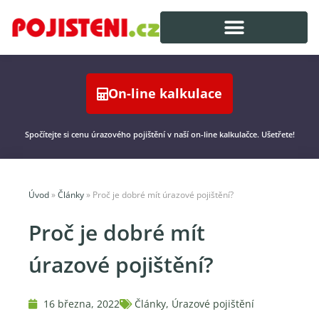
On-line kalkulace
Spočítejte si cenu úrazového pojištění v naší on-line kalkulačce. Ušetřete!
Úvod
»
Články
»
Proč je dobré mít úrazové pojištění?
Proč je dobré mít
úrazové pojištění?
16 března, 2022
Články
,
Úrazové pojištění