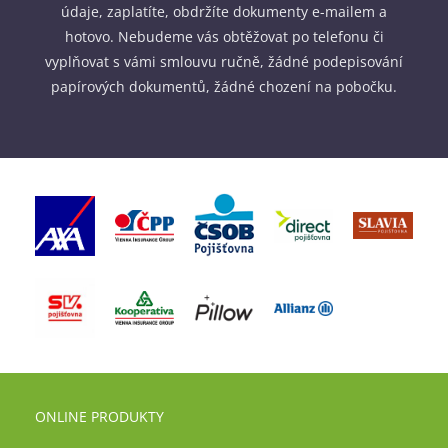
údaje, zaplatíte, obdržíte dokumenty e-mailem a
hotovo. Nebudeme vás obtěžovat po telefonu či
vyplňovat s vámi smlouvu ručně, žádné podepisování
papírových dokumentů, žádné chození na pobočku.
ONLINE PRODUKTY