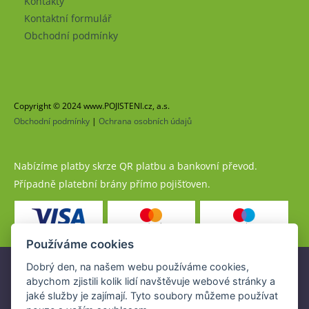
Kontakty
Kontaktní formulář
Obchodní podmínky
Copyright © 2024 www.POJISTENI.cz, a.s.
Obchodní podmínky
|
Ochrana osobních údajů
Nabízíme platby skrze QR platbu a bankovní převod.
Případně platební brány přímo pojišťoven.
Používáme cookies
Dobrý den, na našem webu používáme cookies,
Pojistné produkty jsou nabízeny společností
abychom zjistili kolik lidí navštěvuje webové stránky a
www.POJISTENI.cz, a.s. na základě platné licence České
jaké služby je zajímají. Tyto soubory můžeme používat
národní banky (ČNB).