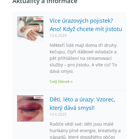
Aktuality a informace
Více úrazových pojistek?
Ano! Když chcete mít jistotu
13.6.2025
Někteří lidé mají doma tři druhy
kečupu, čtyři dálkové ovladače a
pět přihlášení na streamovací
služby – pro jistotu. A víte co? To
dává smysl.
Celý článek »
Děti, léto a úrazy: Vzorec,
který dává smysl!
10.6.2025
Rodiče vědí své: děti jsou malé
hurikány plné energie, kreativity a
nápadů, které dospělého občas