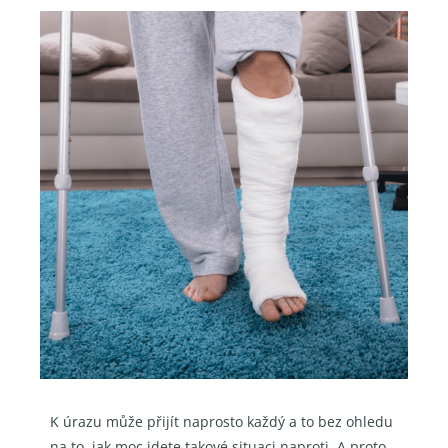
K úrazu může přijít naprosto každý a to bez ohledu
na to, jak moc jdete takové situaci naproti. A proto