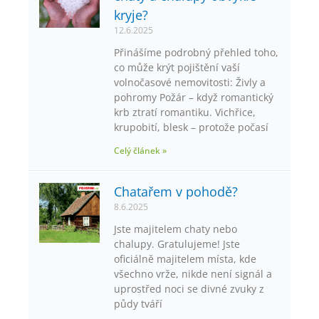
kryje?
12.6.2025
Přinášíme podrobný přehled toho,
co může krýt pojištění vaší
volnočasové nemovitosti: Živly a
pohromy Požár – když romantický
krb ztratí romantiku. Vichřice,
krupobití, blesk – protože počasí
Celý článek »
Chatařem v pohodě?
8.6.2025
Jste majitelem chaty nebo
chalupy. Gratulujeme! Jste
oficiálně majitelem místa, kde
všechno vrže, nikde není signál a
uprostřed noci se divné zvuky z
půdy tváří