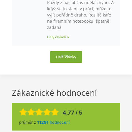
Každý z nás občas udělá chybu. A
když se to stane v práci, může to
vyjít pořádně draho. Rozlité kafe
na firemním notebooku, špatně
zadaná
Celý článek »
Další články
Zákaznické hodnocení
4,77 / 5
průměr z
11291
hodnocení