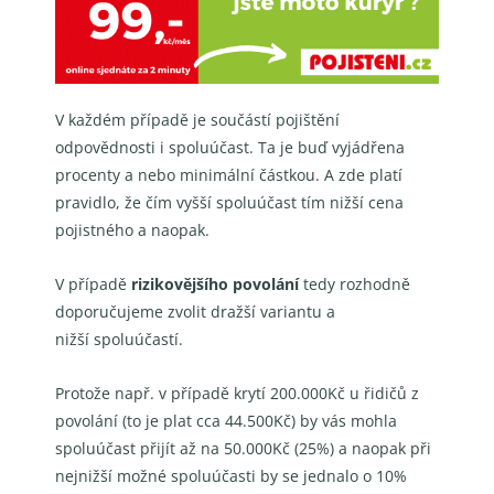
V každém případě je součástí
pojištění
odpovědnosti
i
spoluúčast
. Ta je buď vyjádřena
procenty a
nebo minimální částkou. A zde platí
pravidlo, že čím vyšší spoluúčast tím nižší cena
pojistného a
naopak.
V případě
rizikovějšího povolání
tedy rozhodně
doporučujeme zvolit dražší variantu a
nižší
spoluúčastí.
Protože např. v případě krytí 200.000Kč u řidičů z
povolání (to je plat cca 44.500Kč)
by vás mohla
spoluúčast přijít až na 50.000Kč (25%) a naopak při
nejnižší možné spoluúčasti by se
jednalo o 10%