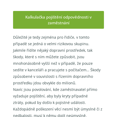
Kalkulačka pojištění odpovědnosti v
zaměstnání
Důležité je tedy zejména pro řidiče, v tomto
případě se jedná o velmi rizikovou skupinu.
Jakmile
řídíte nějaký dopravní prostředek, tak
škody, které s ním můžete způsobit, jsou
mnohonásobně vyšší
než v případě, že pouze
sedíte v kanceláři a pracujete s počítačem… Škody
způsobené v souvislosti
s řízením dopravního
prostředku jdou obvykle do milionů.
Navíc jsou povolování, kde zaměstnavatel přímo
vyžaduje pojištění, aby byly kryty případné
ztráty,
pokud by došlo k pojistné události.
Každopádně poškození věcí nesmí být úmyslné či z
nedbalosti, musí k němu dojít neúmyslně.