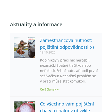
Aktuality a informace
Zaměstnancova nutnost:
pojištění odpovědnosti :-)
13.10.2025
Kdo nikdy v práci nic nerozbil,
nezmáčkl špatné tlačítko nebo
neťukl služební auto, ať hodí první
sešívačkou! Nechtěný problém se
v práci může stát komukoli.
Celý článek »
Co všechno vám pojištění
chaty a chalupy obvykle