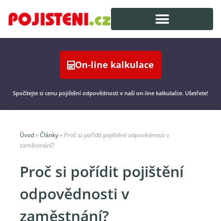
On-line kalkulace
Spočítejte si cenu pojištění odpovědnosti v naší on-line kalkulačce. Ušetřete!
Úvod
»
Články
»
Proč si pořídit pojištění odpovědnosti v
zaměstnání?
Proč si pořídit pojištění
odpovědnosti v
zaměstnání?