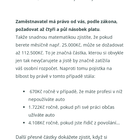
Zaměstnavatel má právo od vás, podle zákona,
požadovat až čtyři a půl násobek platu
.
Takže
snadnou matematikou zjistíte, že pokud
berete měsíčně např. 25.000Kč, může se dožadovat
až
112.500Kč. To je značná částka, kterou si obvykle
jen tak nevyčarujete a jistě by značně zatížila
váš
osobní rozpočet. Naproti tomu pojistka na
blbost by právě v tomto případě stála:
670Kč ročně v případě, že máte profesi v níž
nepoužíváte auto
občas
1.722Kč ročně, pokud při své práci
užíváte auto
řidič z povolání…
4.108Kč ročně, pokud jste
Další přesné částky dokážete zjistit, když si