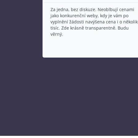
bují cenami
Všechno rychle vyřízeno a super levná
e vám po
nabídka!!
a i o několik
tně. Budu