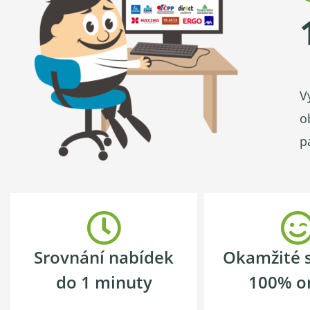
V
o
p
Srovnání nabídek
Okamžité 
do 1 minuty
100% o