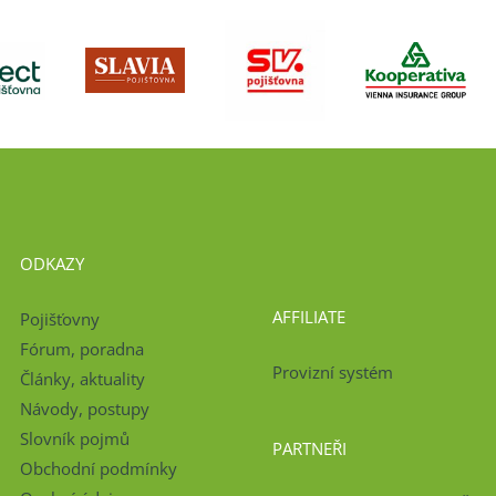
ODKAZY
AFFILIATE
Pojišťovny
Fórum, poradna
Provizní systém
Články, aktuality
Návody, postupy
Slovník pojmů
PARTNEŘI
Obchodní podmínky