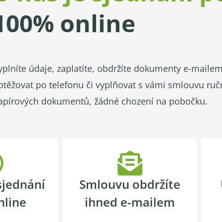
100% online
yplníte údaje, zaplatíte, obdržíte dokumenty e-mail
btěžovat po telefonu či vyplňovat s vámi smlouvu ru
apírových dokumentů, žádné chození na pobočku.
sjednání
Smlouvu obdržíte
nline
ihned e-mailem