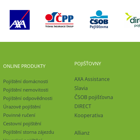
POJIŠŤOVNY
ONLINE PRODUKTY
AXA Assistance
Pojištění domácnosti
Slavia
Pojištění nemovitosti
ČSOB pojišťovna
Pojištění odpovědnosti
DIRECT
Úrazové pojištění
Povinné ručení
Kooperativa
Cestovní pojištění
Pojištění storna zájezdu
Allianz