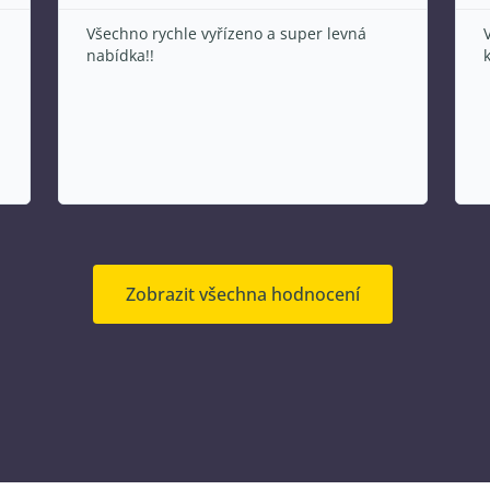
Velmi přehledné, snadná orientace, v
klidu z domova
Zobrazit všechna hodnocení