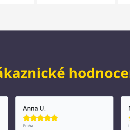
ákaznické hodnoce
Marcela S.





Liberec 5