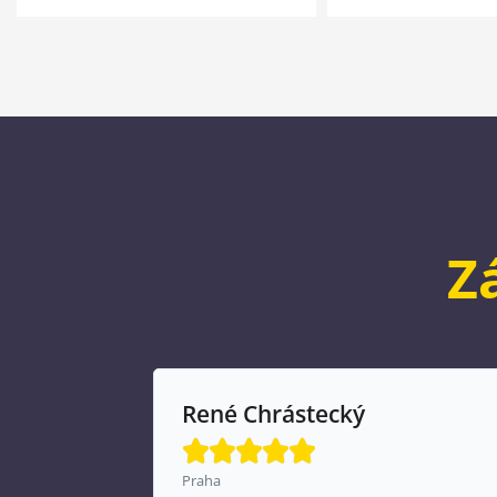
Z
Anna U.





Praha