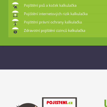
Pojištění psů a koček kalkulačka
Pojištění internetových rizik kalkulačka
Pojištění právní ochrany kalkulačka
Zdravotní pojištění cizinců kalkulačka