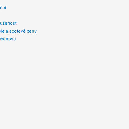
tění
ušenosti
le a spotové ceny
ušenosti