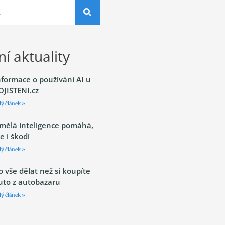
í aktuality
nformace o používání AI u
OJISTENI.cz
lý článek »
mělá inteligence pomáhá,
le i škodí
lý článek »
o vše dělat než si koupíte
uto z autobazaru
lý článek »