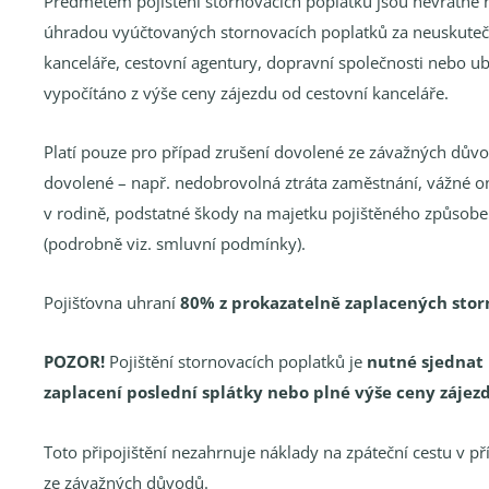
Předmětem pojištění stornovacích poplatků jsou nevratné n
úhradou vyúčtovaných stornovacích poplatků za neuskuteč
kanceláře, cestovní agentury, dopravní společnosti nebo uby
vypočítáno z výše ceny zájezdu od cestovní kanceláře.
Platí pouze pro případ zrušení dovolené ze závažných dův
dovolené – např. nedobrovolná ztráta zaměstnání, vážné 
v rodině, podstatné škody na majetku pojištěného způsoben
(podrobně viz. smluvní podmínky).
Pojišťovna uhraní
80% z prokazatelně zaplacených stor
POZOR!
Pojištění stornovacích poplatků je
nutné sjednat 
zaplacení poslední splátky nebo plné výše ceny zájez
Toto připojištění nezahrnuje náklady na zpáteční cestu v 
ze závažných důvodů.