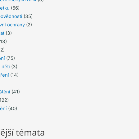
jetku
(66)
povědnosti
(35)
ávní ochrany
(2)
řat
(3)
13)
2)
ení
(75)
 děti
(3)
ření
(14)
štění
(41)
122)
tění
(40)
ější témata