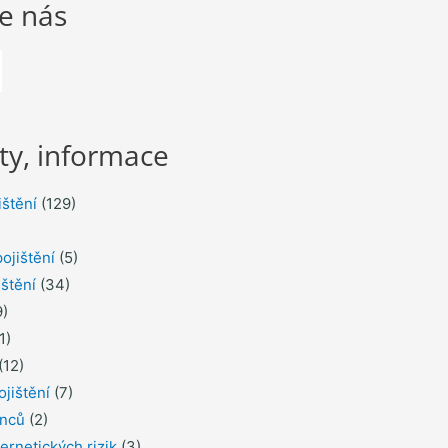
te nás
ty, informace
ištění
(129)
ojištění
(5)
ištění
(34)
)
1)
(12)
ojištění
(7)
inců
(2)
ernetických rizik
(3)