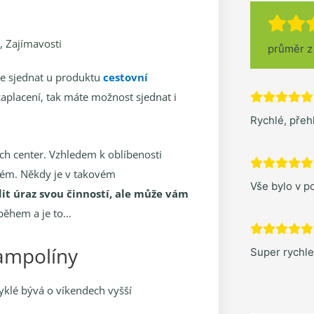
,
Zajímavosti
průměr 
ze sjednat u produktu
cestovní
aplacení, tak máte možnost sjednat i
Rychlé, pře
h center. Vzhledem k oblíbenosti
lkém. Někdy je v takovém
Vše bylo v po
it úraz svou činností, ale může vám
během a je to…
rampolíny
Super rychl
vyklé bývá o víkendech vyšší