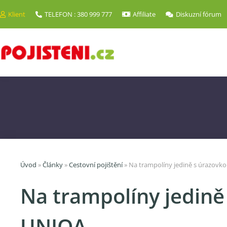
Klient
TELEFON : 380 999 777
Affiliate
Diskuzní fórum
Úvod
»
Články
»
Cestovní pojištění
»
Na trampolíny jedině s úrazovk
Na trampolíny jedině
UNIQA