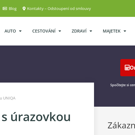
Blog
Kontakty – Odstoupení od smlouvy
AUTO
CESTOVÁNÍ
ZDRAVÍ
MAJETEK
O
Spočítejte si ce
ou UNIQA
 s úrazovkou
Zákazn