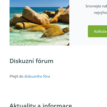
Srovnejte nab
nejvýhod
Kalkula
Diskuzní fórum
Přejít do
diskuzního fóra
Aktuality a informace