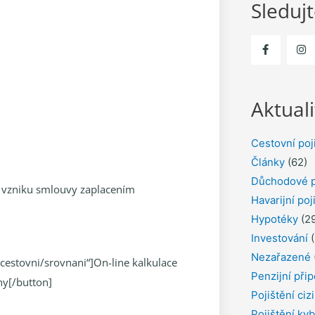
Sleduj
Aktuali
Cestovní poj
Články
(62)
Důchodové p
po vzniku smlouvy zaplacením
Havarijní poj
Hypotéky
(29
Investování
(
Nezařazené
z/cestovni/srovnani“]On-line kalkulace
Penzijní přip
ny[/button]
Pojištění ciz
Pojištění kyb