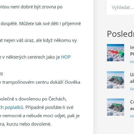
ivitou není dobré být zrovna po
 dospělé. Můžete tak své děti i příjemně
Posledn
at nejen váš úraz, ale když někomu vy
I
P
 v některých centrech jako je
HOP
Ce
tí
U
a
 v trampolínovém centru dokáží člověka
Ce
společně s dovolenou po Čechách,
C
ích poplatků
. Případně posíláte-li své
a
de nemocné a nebude moci odjet, pak je
Ce
bora, kurzu nebo dovolené.