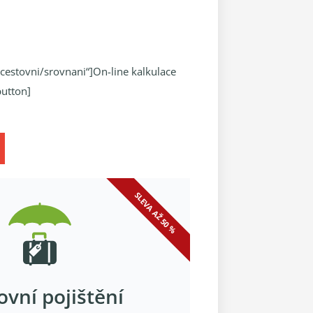
z/cestovni/srovnani“]On-line kalkulace
button]
SLEVA AŽ 50 %
ovní pojištění