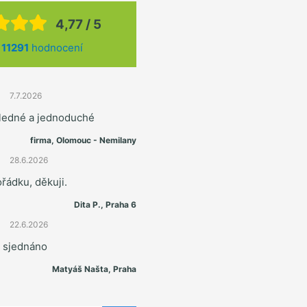
4,77 / 5
z
11291
hodnocení
7.7.2026
hledné a jednoduché
firma, Olomouc - Nemilany
28.6.2026
řádku, děkuji.
Dita P., Praha 6
22.6.2026
e sjednáno
Matyáš Našta, Praha