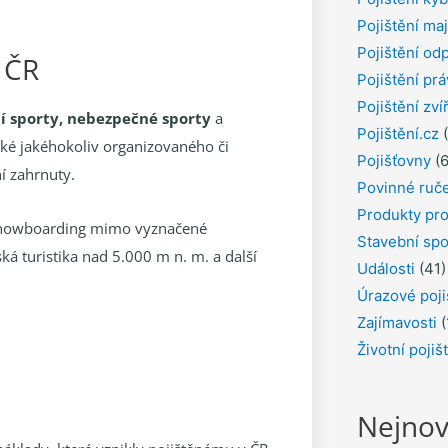
Pojištění ma
Pojištění od
 ČR
Pojištění pr
Pojištění zví
í sporty, nebezpečné sporty
a
Pojištění.cz
(
také jakéhokoliv organizovaného či
Pojišťovny
(6
í zahrnuty.
Povinné ruč
Produkty pro
a snowboarding mimo vyznačené
Stavební spo
ká turistika nad 5.000 m n. m. a další
Události
(41)
Úrazové poji
Zajímavosti
(
Životní pojiš
Nejnov