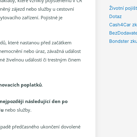
áklady, které vznikly pojištěnému v ČR
Životní pojiš
něný zájezd nebo služby u cestovní
Dotaz
tovacího zařízení. Pojistné je
Cash4Car zk
BezDodavate
Bondster zk
odů, které nastanou před začátkem
onemocnění nebo úraz, závažná událost
é živelnou událostí či trestným činem
novacích poplatků
.
nejpozději následující den po
du
nebo služby.
případě předčasného ukončení dovolené