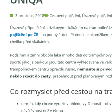
3 prosince, 2018
Cestovní pojištění
,
Úrazové pojištění
Úrazové připojištění s rizikovým skákáním na trampolíně l
pojištění po ČR
i na pouhý 1 den. Platnost je okamžikem z
chvilku před skákáním.
Podzimní a zimní období láká mnoho dětí do trampolínovýc
sportů jako je parkour jsou tato centra vyhledávána ve ve
trampolínovém centru opravdu rušno,
nemusíte si přivod
někdo skočit do cesty
, přeběhnout před plánovaným roz
Co rozmyslet před cestou na t
termín, kdy chcete vyrazit v ohledu vytíženosti – ob
návštěvnost než v týdnu