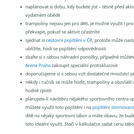
naplánovat si dobu, kdy budete jíst – těsně před akt
vydatném obědě
trampolíny nejsou jen pro děti, je možné využít i pro
překvapit, pokud se aktivit účastníte
sjednat si
cestovní pojištění v ČR
, protože může nast
ublížíte, hodí se pojištění odpovědnosti
sbalte si s sebou náhradní ponožky, případně můžete
Arena Praha
zakoupit speciální protiskluzové
doporučujeme si s sebou vzít dostatečné množství pi
někdy i ručník se může hodit, trampolíny a obzvlášť
hodně zpotit
plánujete-li návštěvu nějakého sportovního centra 
můžete využít toto pojištění i na
pojištění stornovac
dítě na nějaký sportovní tábor a máte obavu, že bu
toto ideální využít. Stačí v kalkulačce zadat cenu tá