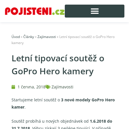
Úvod
»
Články
»
Zajímavosti
»
Letní tipovací soutěž o GoPro Hero
kamery
Letní tipovací soutěž o
GoPro Hero kamery
1 června, 2018
Zajímavosti
Startujeme letní soutěž o
3 nové modely GoPro Hero
kamer
.
Soutěž probíhá u nových objednávek od
1.6.2018 do
31.7.2018
. Výhru získají 3 nejlépe tipující. V případě