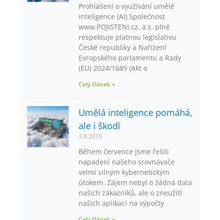
Prohlášení o využívání umělé
inteligence (AI) Společnost
www.POJISTENI.cz, a.s. plně
respektuje platnou legislativu
České republiky a Nařízení
Evropského parlamentu a Rady
(EU) 2024/1689 (Akt o
Celý článek »
Umělá inteligence pomáhá,
ale i škodí
3.8.2026
Během července jsme řešili
napadení našeho srovnávače
velmi silným kybernetickým
útokem. Zájem nebyl o žádná data
našich zákazníků, ale o zneužití
našich aplikací na výpočty
Celý článek »