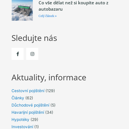
Co vše dělat než si koupíte auto z
autobazaru
Celý článek »
Sledujte nás
Aktuality, informace
Cestovní pojištění
(129)
Články
(62)
Důchodové pojištění
(5)
Havarijní pojištění
(34)
Hypotéky
(29)
Investování
(1)