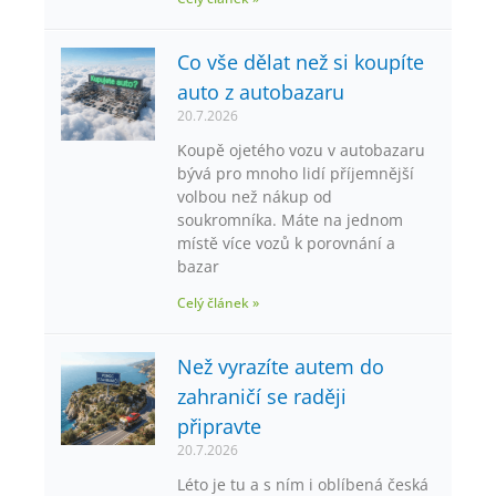
Co vše dělat než si koupíte
auto z autobazaru
20.7.2026
Koupě ojetého vozu v autobazaru
bývá pro mnoho lidí příjemnější
volbou než nákup od
soukromníka. Máte na jednom
místě více vozů k porovnání a
bazar
Celý článek »
Než vyrazíte autem do
zahraničí se raději
připravte
20.7.2026
Léto je tu a s ním i oblíbená česká