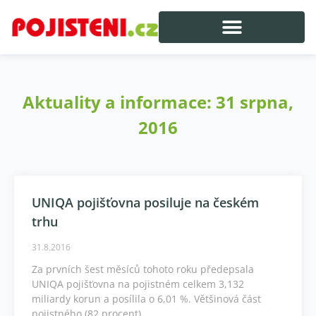
Aktuality a informace: 31 srpna,
2016
UNIQA pojišťovna posiluje na českém
trhu
31.8.2016
Za prvních šest měsíců tohoto roku předepsala
UNIQA pojišťovna na pojistném celkem 3,132
miliardy korun a posílila o 6,01 %. Většinová část
pojistného (82 procent)