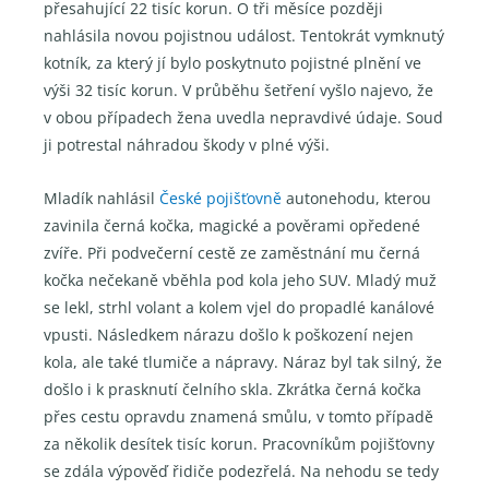
přesahující 22 tisíc korun. O tři měsíce později
nahlásila novou pojistnou událost. Tentokrát vymknutý
kotník, za který jí bylo poskytnuto pojistné plnění ve
výši 32 tisíc korun. V průběhu šetření vyšlo najevo, že
v obou případech žena uvedla nepravdivé údaje. Soud
ji potrestal náhradou škody v plné výši.
Mladík nahlásil
České pojišťovně
autonehodu, kterou
zavinila černá kočka, magické a pověrami opředené
zvíře. Při podvečerní cestě ze zaměstnání mu černá
kočka nečekaně vběhla pod kola jeho SUV. Mladý muž
se lekl, strhl volant a kolem vjel do propadlé kanálové
vpusti. Následkem nárazu došlo k poškození nejen
kola, ale také tlumiče a nápravy. Náraz byl tak silný, že
došlo i k prasknutí čelního skla. Zkrátka černá kočka
přes cestu opravdu znamená smůlu, v tomto případě
za několik desítek tisíc korun. Pracovníkům pojišťovny
se zdála výpověď řidiče podezřelá. Na nehodu se tedy