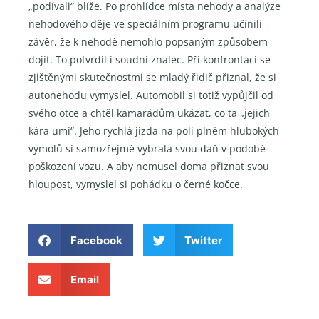
„podívali“ blíže. Po prohlídce místa nehody a analýze
nehodového děje ve speciálním programu učinili
závěr, že k nehodě nemohlo popsaným způsobem
dojít. To potvrdil i soudní znalec. Při konfrontaci se
zjištěnými skutečnostmi se mladý řidič přiznal, že si
autonehodu vymyslel. Automobil si totiž vypůjčil od
svého otce a chtěl kamarádům ukázat, co ta „jejich
kára umí“. Jeho rychlá jízda na poli plném hlubokých
výmolů si samozřejmě vybrala svou daň v podobě
poškození vozu. A aby nemusel doma přiznat svou
hloupost, vymyslel si pohádku o černé kočce.
Facebook
Twitter
Email