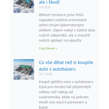
ale i škodí
3.8.2026
Během července jsme řešili
napadení našeho srovnávače
velmi silným kybernetickým
útokem. Zájem nebyl o žádná data
našich zákazníků, ale o zneužití
našich aplikací na výpočty
Celý článek »
Co vše dělat než si koupíte
auto z autobazaru
20.7.2026
Koupě ojetého vozu v autobazaru
bývá pro mnoho lidí příjemnější
volbou než nákup od
soukromníka. Máte na jednom
místě více vozů k porovnání a
bazar