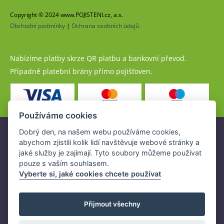
Copyright © 2024 www.POJISTENI.cz, a.s.
Obchodní podmínky
|
Ochrana osobních údajů
Nabízíme platby skrze QR platbu a bankovní převod.
Případně platební brány přímo pojišťoven.
Používáme cookies
Dobrý den, na našem webu používáme cookies,
Pojistné produkty jsou nabízeny společností
abychom zjistili kolik lidí navštěvuje webové stránky a
www.POJISTENI.cz, a.s. na základě platné licence České
jaké služby je zajímají. Tyto soubory můžeme používat
národní banky (ČNB).
pouze s vaším souhlasem.
Licence ČNB umožňuje www.POJISTENI.cz, a.s. poskytovat
Vyberte si, jaké cookies chcete používat
klientům finanční produkty a spolupracovat s pojišťovnami
v ČR.
Přijmout všechny