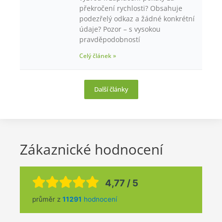
překročení rychlosti? Obsahuje
podezřelý odkaz a žádné konkrétní
údaje? Pozor – s vysokou
pravděpodobností
Celý článek »
Další články
Zákaznické hodnocení
4,77 / 5
průměr z
11291
hodnocení