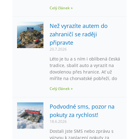
Celý článek »
Než vyrazíte autem do
zahraničí se raději
připravte
20.7.2026
Léto je tu a s ním i oblíbená česká
tradice, sbalit auto a vyrazit na
dovolenou přes hranice. Ať už
míříte na chorvatské pobřeží, do
Celý článek »
Podvodné sms, pozor na
pokuty za rychlost!
18.6.2026
Dostali jste SMS nebo zprávu s
výzvou k zaplacení pokuty za