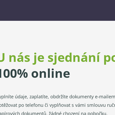
U nás je sjednání p
100% online
yplníte údaje, zaplatíte, obdržíte dokumenty e-mail
btěžovat po telefonu či vyplňovat s vámi smlouvu ru
apírových dokumentů, žádné chození na pobočku.