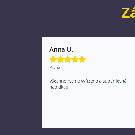
Z
Anna U.





Praha
bují cenami
Všechno rychle vyřízeno a super levná
e vám po
nabídka!!
a i o několik
tně. Budu