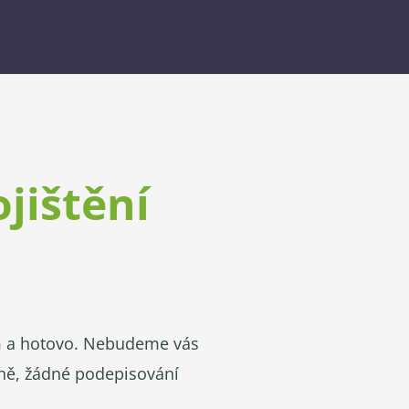
ojištění
em a hotovo. Nebudeme vás
čně, žádné podepisování