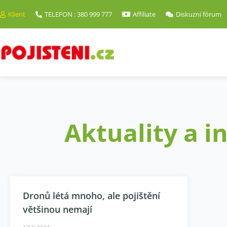
Klient
TELEFON : 380 999 777
Affiliate
Diskuzní fórum
Aktuality a i
Dronů létá mnoho, ale pojištění
většinou nemají