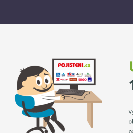
V
o
p