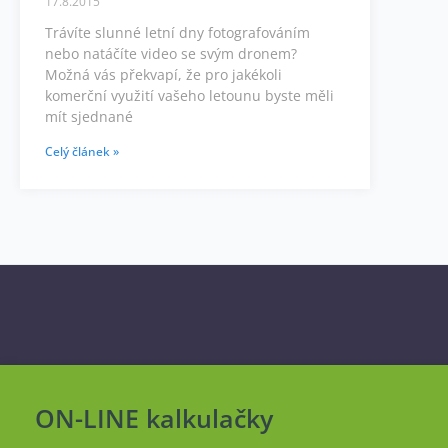
17.8.2015
Trávíte slunné letní dny fotografováním
nebo natáčíte video se svým dronem?
Možná vás překvapí, že pro jakékoli
komerční využití vašeho letounu byste měli
mít sjednané
Celý článek »
ON-LINE kalkulačky