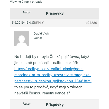
Viewing 0 reply threads
Autor
Příspěvky
5.9.2019 (15:03)
REPLY
#94289
David Vichr
Guest
No bodejť by nebyla Česká pojišťovna, když
jim zdatně pomáhají i realitní makléři:
https://realitymix.cz/realitni-clanky/petr-
morcinek-m-m-reality-uzavrely-strategicke-
partnerstvi-s-ceskou-pojistovnou-1846.html
to se jim to prodává, když mají v zádech
největší českou realitní kancelář.
Autor
Příspěvky