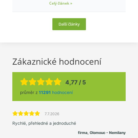
Celý článek »
Další články
Zákaznické hodnocení
4,77 / 5
průměr z
11291
hodnocení
7.7.2026
Rychlé, přehledné a jednoduché
firma, Olomouc - Nemilany