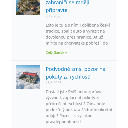
zahraničí se raději
připravte
20.7.2026
Léto je tu a s ním i oblíbená česká
tradice, sbalit auto a vyrazit na
dovolenou přes hranice. Ať už
míříte na chorvatské pobřeží, do
Celý článek »
Podvodné sms, pozor na
pokuty za rychlost!
18.6.2026
Dostali jste SMS nebo zprávu s
výzvou k zaplacení pokuty za
překročení rychlosti? Obsahuje
podezřelý odkaz a žádné konkrétní
údaje? Pozor – s vysokou
pravděpodobností