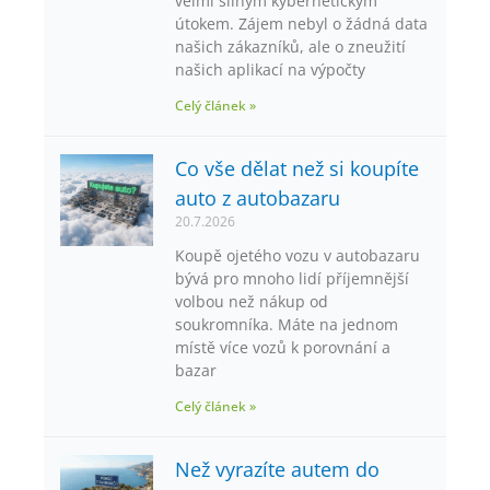
velmi silným kybernetickým
útokem. Zájem nebyl o žádná data
našich zákazníků, ale o zneužití
našich aplikací na výpočty
Celý článek »
Co vše dělat než si koupíte
auto z autobazaru
20.7.2026
Koupě ojetého vozu v autobazaru
bývá pro mnoho lidí příjemnější
volbou než nákup od
soukromníka. Máte na jednom
místě více vozů k porovnání a
bazar
Celý článek »
Než vyrazíte autem do