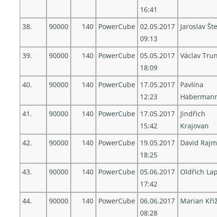
16:41
38.
90000
140
PowerCube
02.05.2017
Jaroslav Št
09:13
39.
90000
140
PowerCube
05.05.2017
Václav Tru
18:09
40.
90000
140
PowerCube
17.05.2017
Pavlína
12:23
Haberman
41.
90000
140
PowerCube
17.05.2017
Jindřich
15:42
Krajovan
42.
90000
140
PowerCube
19.05.2017
David Raj
18:25
43.
90000
140
PowerCube
05.06.2017
Oldřich La
17:42
44.
90000
140
PowerCube
06.06.2017
Marian Kři
08:28