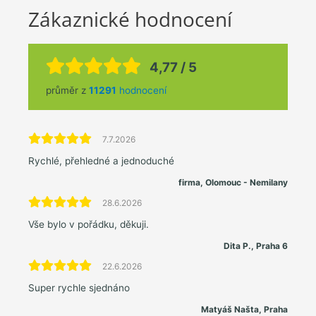
Zákaznické hodnocení
4,77 / 5
průměr z
11291
hodnocení
7.7.2026
Rychlé, přehledné a jednoduché
firma, Olomouc - Nemilany
28.6.2026
Vše bylo v pořádku, děkuji.
Dita P., Praha 6
22.6.2026
Super rychle sjednáno
Matyáš Našta, Praha