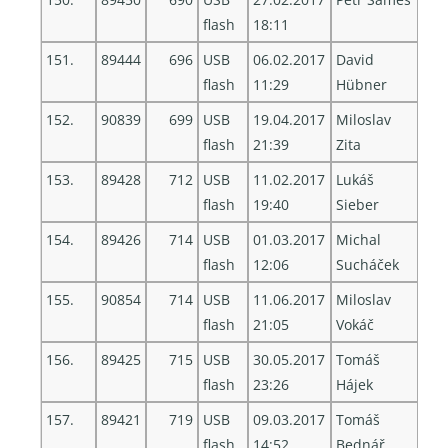
flash
18:11
151.
89444
696
USB
06.02.2017
David
flash
11:29
Hübner
152.
90839
699
USB
19.04.2017
Miloslav
flash
21:39
Zita
153.
89428
712
USB
11.02.2017
Lukáš
flash
19:40
Sieber
154.
89426
714
USB
01.03.2017
Michal
flash
12:06
Sucháček
155.
90854
714
USB
11.06.2017
Miloslav
flash
21:05
Vokáč
156.
89425
715
USB
30.05.2017
Tomáš
flash
23:26
Hájek
157.
89421
719
USB
09.03.2017
Tomáš
flash
14:52
Bednář