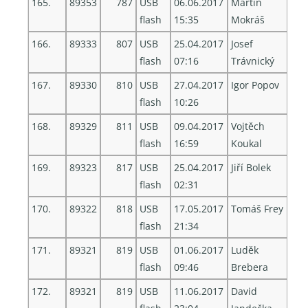
165.
89353
787
USB
06.06.2017
Martin
flash
15:35
Mokráš
166.
89333
807
USB
25.04.2017
Josef
flash
07:16
Trávnický
167.
89330
810
USB
27.04.2017
Igor Popov
flash
10:26
168.
89329
811
USB
09.04.2017
Vojtěch
flash
16:59
Koukal
169.
89323
817
USB
25.04.2017
Jiří Bolek
flash
02:31
170.
89322
818
USB
17.05.2017
Tomáš Frey
flash
21:34
171.
89321
819
USB
01.06.2017
Luděk
flash
09:46
Brebera
172.
89321
819
USB
11.06.2017
David