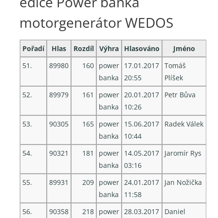
edice Power banka
motorgenerátor WEDOS
Pořadí
Hlas
Rozdíl
Výhra
Hlasováno
Jméno
51.
89980
160
power
17.01.2017
Tomáš
banka
20:55
Plíšek
52.
89979
161
power
20.01.2017
Petr Bůva
banka
10:26
53.
90305
165
power
15.06.2017
Radek Válek
banka
10:44
54.
90321
181
power
14.05.2017
Jaromír Rys
banka
03:16
55.
89931
209
power
24.01.2017
Jan Nožička
banka
11:58
56.
90358
218
power
28.03.2017
Daniel