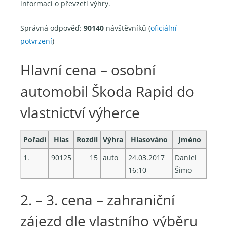
informací o převzetí výhry.
Správná odpověď:
90140
návštěvníků (
oficiální
potvrzení
)
Hlavní cena – osobní
automobil Škoda Rapid do
vlastnictví výherce
Pořadí
Hlas
Rozdíl
Výhra
Hlasováno
Jméno
1.
90125
15
auto
24.03.2017
Daniel
16:10
Šimo
2. – 3. cena – zahraniční
zájezd dle vlastního výběru