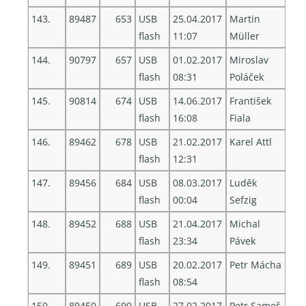
143.
89487
653
USB
25.04.2017
Martin
flash
11:07
Müller
144.
90797
657
USB
01.02.2017
Miroslav
flash
08:31
Poláček
145.
90814
674
USB
14.06.2017
František
flash
16:08
Fiala
146.
89462
678
USB
21.02.2017
Karel Attl
flash
12:31
147.
89456
684
USB
08.03.2017
Luděk
flash
00:04
Sefzig
148.
89452
688
USB
21.04.2017
Michal
flash
23:34
Pávek
149.
89451
689
USB
20.02.2017
Petr Mácha
flash
08:54
150.
89450
690
USB
27.02.2017
Petr Sameš