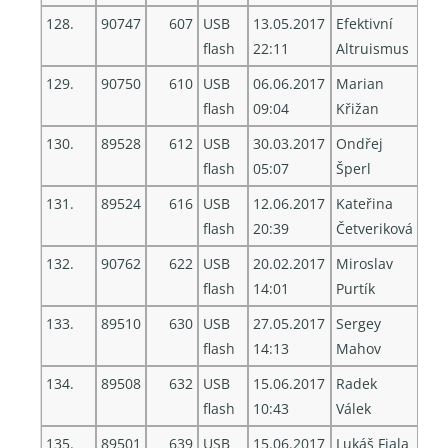
128.
90747
607
USB
13.05.2017
Efektivní
flash
22:11
Altruismus
129.
90750
610
USB
06.06.2017
Marian
flash
09:04
Křižan
130.
89528
612
USB
30.03.2017
Ondřej
flash
05:07
Šperl
131.
89524
616
USB
12.06.2017
Kateřina
flash
20:39
Četveriková
132.
90762
622
USB
20.02.2017
Miroslav
flash
14:01
Purtík
133.
89510
630
USB
27.05.2017
Sergey
flash
14:13
Mahov
134.
89508
632
USB
15.06.2017
Radek
flash
10:43
Válek
135.
89501
639
USB
15.06.2017
Lukáš Fiala