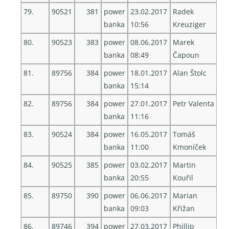
79.
90521
381
power
23.02.2017
Radek
banka
10:56
Kreuziger
80.
90523
383
power
08.06.2017
Marek
banka
08:49
Čapoun
81.
89756
384
power
18.01.2017
Alan Štolc
banka
15:14
82.
89756
384
power
27.01.2017
Petr Valenta
banka
11:16
83.
90524
384
power
16.05.2017
Tomáš
banka
11:00
Kmoníček
84.
90525
385
power
03.02.2017
Martin
banka
20:55
Kouřil
85.
89750
390
power
06.06.2017
Marian
banka
09:03
Křižan
86.
89746
394
power
27.03.2017
Phillip