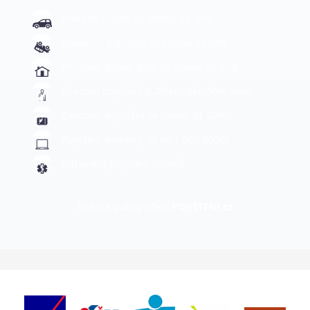
Povinné ručení se slevou až 70%
Havarijní pojištění se slevou až 30%
Pojištění domu, bytu se slevou až 45%
Úrazové pojištění 0-70let - děti 50% sleva
Cestovní pojištění se slevou až 50%
Pojištění domény .cz na 1 000 000Kč
Zdravotní pojištění cizinců
Krásné svátky přeje
POJISTENI.cz