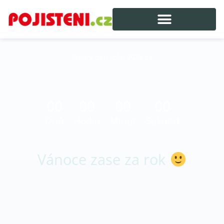
Štědrý den roku 2024 za
00
00
00
00
Dnů
Hodin
Minut
Sekund
Vánoce zase za rok