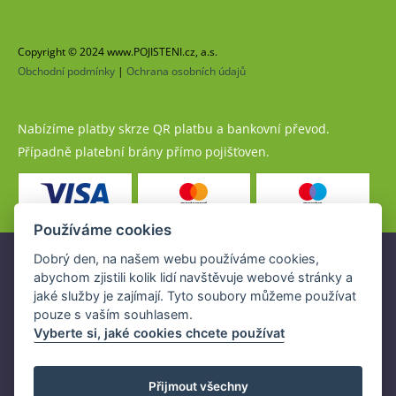
Copyright © 2024 www.POJISTENI.cz, a.s.
Obchodní podmínky
|
Ochrana osobních údajů
Nabízíme platby skrze QR platbu a bankovní převod.
Případně platební brány přímo pojišťoven.
Používáme cookies
Dobrý den, na našem webu používáme cookies,
Pojistné produkty jsou nabízeny společností
abychom zjistili kolik lidí navštěvuje webové stránky a
www.POJISTENI.cz, a.s. na základě platné licence České
jaké služby je zajímají. Tyto soubory můžeme používat
národní banky (ČNB).
pouze s vaším souhlasem.
Licence ČNB umožňuje www.POJISTENI.cz, a.s. poskytovat
Vyberte si, jaké cookies chcete používat
klientům finanční produkty a spolupracovat s pojišťovnami
v ČR.
Přijmout všechny