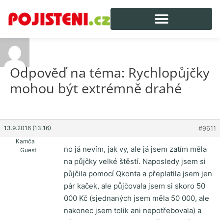
Odpověď na téma: Rychlopůjčky
mohou být extrémně drahé
13.9.2016 (13:16)
#9611
Kamča
no já nevím, jak vy, ale já jsem zatím měla
Guest
na půjčky velké štěstí. Naposledy jsem si
půjčila pomocí Qkonta a přeplatila jsem jen
pár kaček, ale půjčovala jsem si skoro 50
000 Kč (sjednaných jsem měla 50 000, ale
nakonec jsem tolik ani nepotřebovala) a