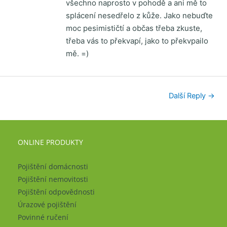
všechno naprosto v pohodě a ani mě to
splácení nesedřelo z kůže. Jako nebuďte
moc pesimističtí a občas třeba zkuste,
třeba vás to překvapí, jako to překvpailo
mě. =)
Další Reply
→
ONLINE PRODUKTY
Pojištění domácnosti
Pojištění nemovitosti
Pojištění odpovědnosti
Úrazové pojištění
Povinné ručení