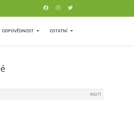
ODPOVĚDNOST
OSTATNÍ
hé
#9271