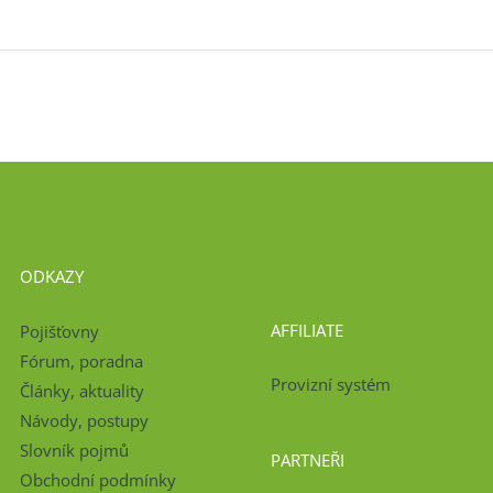
ODKAZY
AFFILIATE
Pojišťovny
Fórum, poradna
Provizní systém
Články, aktuality
Návody, postupy
Slovník pojmů
PARTNEŘI
Obchodní podmínky