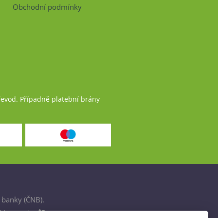
Obchodní podmínky
řevod. Případně platební brány
 banky (ČNB).
šťovnami v ČR.