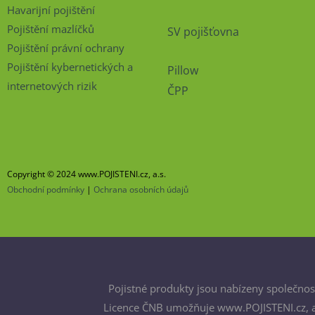
Havarijní pojištění
Pojištění mazlíčků
SV pojišťovna
Pojištění právní ochrany
Pojištění kybernetických a
Pillow
internetových rizik
ČPP
Copyright © 2024 www.POJISTENI.cz, a.s.
Obchodní podmínky
|
Ochrana osobních údajů
Pojistné produkty jsou nabízeny společnost
Licence ČNB umožňuje www.POJISTENI.cz, a.s