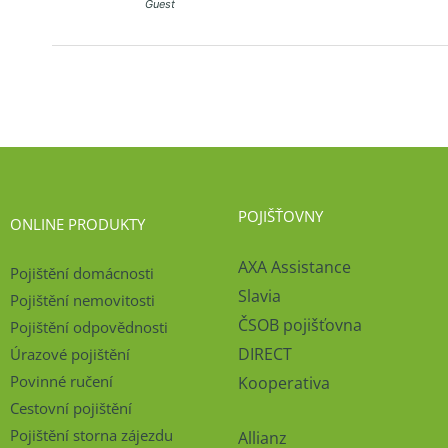
Guest
POJIŠŤOVNY
ONLINE PRODUKTY
AXA Assistance
Pojištění domácnosti
Slavia
Pojištění nemovitosti
ČSOB pojišťovna
Pojištění odpovědnosti
DIRECT
Úrazové pojištění
Povinné ručení
Kooperativa
Cestovní pojištění
Pojištění storna zájezdu
Allianz