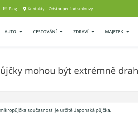
Blog
Kontakty – Odstoupení od smlouvy
AUTO
CESTOVÁNÍ
ZDRAVÍ
MAJETEK
ůjčky mohou být extrémně dra
 mikropůjčka současnosti je určitě Japonská půjčka.