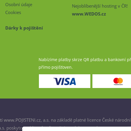
Osobní údaje
Nejoblíbenější hosting v ČR!
Cookies
www.WEDOS.cz
Dárky k pojištění
Nabízíme platby skrze QR platbu a bankovní p
přímo pojišťoven.
í www.POJISTENI.cz, a.s. na základě platné licence České národní
. poskytovat klientům finanční produkty a spolupracovat s poji