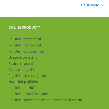
Další Reply
→
ONLINE PRODUKTY
Pojištění domácnosti
Pojištění nemovitosti
Pojištění odpovědnosti
Úrazové pojištění
Povinné ručení
Cestovní pojištění
Pojištění storna zájezdu
Havarijní pojištění
Pojištění mazlíčků
Pojištění právní ochrany
Pojištění kybernetických a internetových rizik