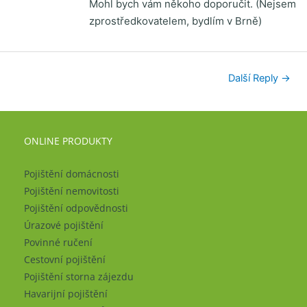
Mohl bych vám někoho doporučit. (Nejsem
zprostředkovatelem, bydlím v Brně)
Další Reply
→
ONLINE PRODUKTY
Pojištění domácnosti
Pojištění nemovitosti
Pojištění odpovědnosti
Úrazové pojištění
Povinné ručení
Cestovní pojištění
Pojištění storna zájezdu
Havarijní pojištění