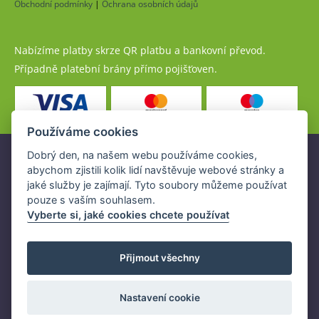
Obchodní podmínky
|
Ochrana osobních údajů
Nabízíme platby skrze QR platbu a bankovní převod.
Případně platební brány přímo pojišťoven.
Používáme cookies
Dobrý den, na našem webu používáme cookies,
Pojistné produkty jsou nabízeny společností
abychom zjistili kolik lidí navštěvuje webové stránky a
www.POJISTENI.cz, a.s. na základě platné licence České
jaké služby je zajímají. Tyto soubory můžeme používat
národní banky (ČNB).
pouze s vaším souhlasem.
Licence ČNB umožňuje www.POJISTENI.cz, a.s. poskytovat
Vyberte si, jaké cookies chcete používat
klientům finanční produkty a spolupracovat s pojišťovnami
v ČR.
Přijmout všechny
Nastavení cookie