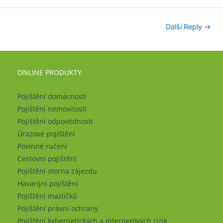
Další Reply
→
ONLINE PRODUKTY
Pojištění domácnosti
Pojištění nemovitosti
Pojištění odpovědnosti
Úrazové pojištění
Povinné ručení
Cestovní pojištění
Pojištění storna zájezdu
Havarijní pojištění
Pojištění mazlíčků
Pojištění právní ochrany
Pojištění kybernetických a internetových rizik