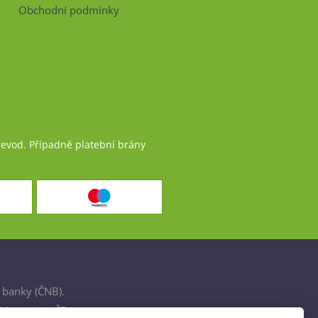
Obchodní podmínky
řevod. Případně platební brány
 banky (ČNB).
šťovnami v ČR.