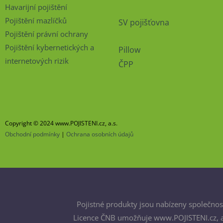
Havarijní pojištění
Pojištění mazlíčků
SV pojišťovna
Pojištění právní ochrany
Pojištění kybernetických a
Pillow
internetových rizik
ČPP
Copyright © 2024 www.POJISTENI.cz, a.s.
Obchodní podmínky
|
Ochrana osobních údajů
Pojistné produkty jsou nabízeny společnost
Licence ČNB umožňuje www.POJISTENI.cz, a.s