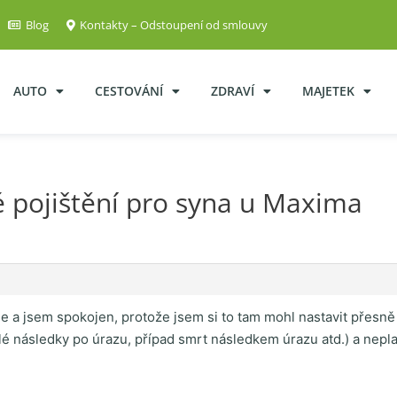
Blog
Kontakty – Odstoupení od smlouvy
AUTO
CESTOVÁNÍ
ZDRAVÍ
MAJETEK
 pojištění pro syna u Maxima
ie a jsem spokojen, protože jsem si to tam mohl nastavit přesně 
alé následky po úrazu, případ smrt následkem úrazu atd.) a nepl