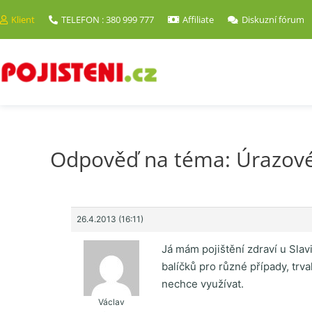
Klient
TELEFON : 380 999 777
Affiliate
Diskuzní fórum
Odpověď na téma: Úrazové
26.4.2013 (16:11)
Já mám pojištění zdraví u Slav
balíčků pro různé případy, trv
nechce využívat.
Václav