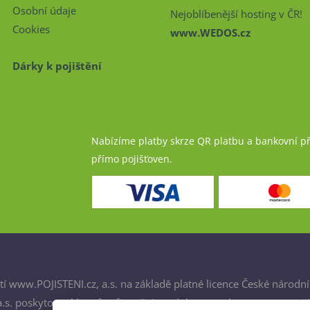
Osobní údaje
Nejoblíbenější hosting v ČR!
Cookies
www.WEDOS.cz
Dárky k pojištění
Nabízíme platby skrze QR platbu a bankovní p
přímo pojišťoven.
í www.POJISTENI.cz, a.s. na základě platné licence České národní
. poskytovat klientům finanční produkty a spolupracovat s poji