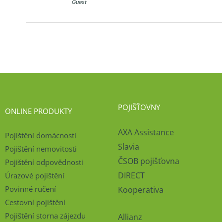
Guest
POJIŠŤOVNY
ONLINE PRODUKTY
AXA Assistance
Pojištění domácnosti
Slavia
Pojištění nemovitosti
ČSOB pojišťovna
Pojištění odpovědnosti
DIRECT
Úrazové pojištění
Povinné ručení
Kooperativa
Cestovní pojištění
Pojištění storna zájezdu
Allianz