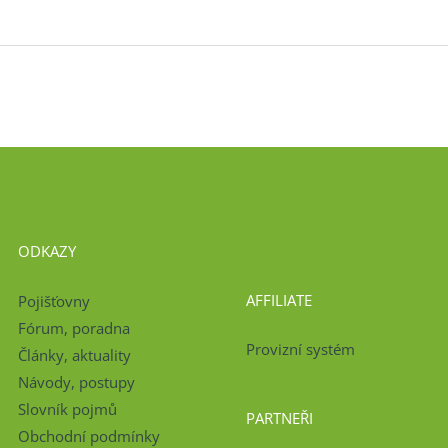
ODKAZY
AFFILIATE
Pojišťovny
Fórum, poradna
Provizní systém
Články, aktuality
Návody, postupy
Slovník pojmů
PARTNEŘI
Obchodní podmínky