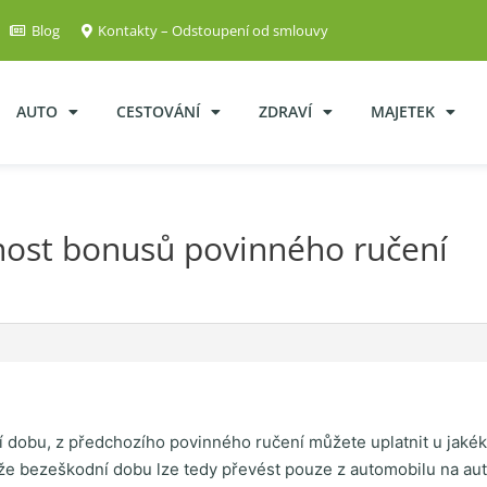
Blog
Kontakty – Odstoupení od smlouvy
AUTO
CESTOVÁNÍ
ZDRAVÍ
MAJETEK
ost bonusů povinného ručení
 dobu, z předchozího povinného ručení můžete uplatnit u jakékol
že bezeškodní dobu lze tedy převést pouze z automobilu na au