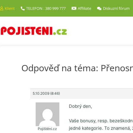
Klient
TELEFON : 380 999 777
Affiliate
Diskuzní fórum
Odpověď na téma: Přenosn
5.10.2009 (8:46)
Dobrý den,
Vaše bonusy, resp. bezeškodní
jedné kategorie. To znamená, 
Pojištění.cz