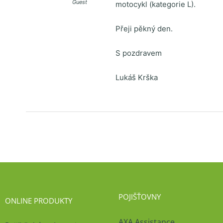
Guest
motocykl (kategorie L).
Přeji pěkný den.
S pozdravem
Lukáš Krška
POJIŠŤOVNY
ONLINE PRODUKTY
AXA Assistance