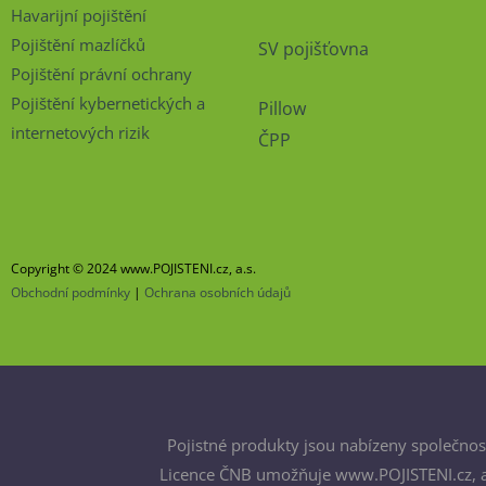
Havarijní pojištění
Pojištění mazlíčků
SV pojišťovna
Pojištění právní ochrany
Pojištění kybernetických a
Pillow
internetových rizik
ČPP
Copyright © 2024 www.POJISTENI.cz, a.s.
Obchodní podmínky
|
Ochrana osobních údajů
Pojistné produkty jsou nabízeny společnost
Licence ČNB umožňuje www.POJISTENI.cz, a.s