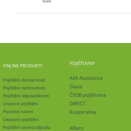
Guest
POJIŠŤOVNY
ONLINE PRODUKTY
AXA Assistance
Pojištění domácnosti
Slavia
Pojištění nemovitosti
ČSOB pojišťovna
Pojištění odpovědnosti
DIRECT
Úrazové pojištění
Povinné ručení
Kooperativa
Cestovní pojištění
Pojištění storna zájezdu
Allianz