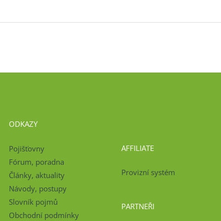
ODKAZY
AFFILIATE
Pojišťovny
Fórum, poradna
Provizní systém
Články, aktuality
Návody, postupy
Slovník pojmů
PARTNEŘI
Obchodní podmínky