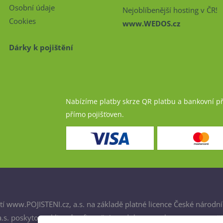
Osobní údaje
Nejoblíbenější hosting v ČR!
Cookies
www.WEDOS.cz
Dárky k pojištění
Nabízíme platby skrze QR platbu a bankovní p
přímo pojišťoven.
í www.POJISTENI.cz, a.s. na základě platné licence České národní
. poskytovat klientům finanční produkty a spolupracovat s poji