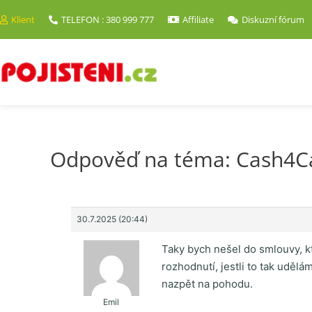
Klient
TELEFON : 380 999 777
Affiliate
Diskuzní fórum
Odpověď na téma: Cash4Ca
30.7.2025 (20:44)
Taky bych nešel do smlouvy, kt
rozhodnutí, jestli to tak uděl
nazpět na pohodu.
Emil