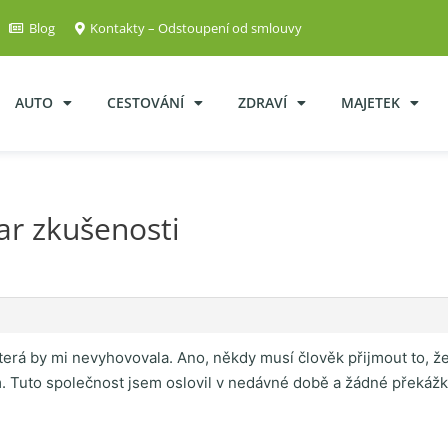
Blog
Kontakty – Odstoupení od smlouvy
AUTO
CESTOVÁNÍ
ZDRAVÍ
MAJETEK
r zkušenosti
erá by mi nevyhovovala. Ano, někdy musí člověk přijmout to, že 
ám. Tuto společnost jsem oslovil v nedávné době a žádné překáž