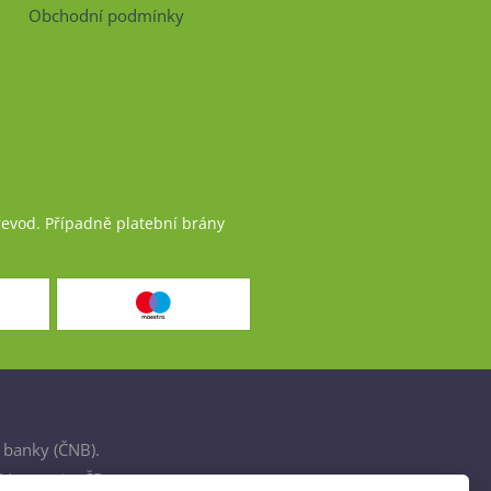
Obchodní podmínky
řevod. Případně platební brány
 banky (ČNB).
šťovnami v ČR.