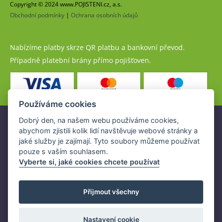
Copyright © 2024 www.POJISTENI.cz, a.s.
Obchodní podmínky
|
Ochrana osobních údajů
Nabízíme platby skrze QR platbu a bankovní převod.
Případně platební brány přímo pojišťoven.
Používáme cookies
Dobrý den, na našem webu používáme cookies,
Pojistné produkty jsou nabízeny společností
abychom zjistili kolik lidí navštěvuje webové stránky a
www.POJISTENI.cz, a.s. na základě platné licence České
jaké služby je zajímají. Tyto soubory můžeme používat
národní banky (ČNB).
pouze s vaším souhlasem.
Licence ČNB umožňuje www.POJISTENI.cz, a.s. poskytovat
Vyberte si, jaké cookies chcete používat
klientům finanční produkty a spolupracovat s pojišťovnami
v ČR.
Přijmout všechny
Nastavení cookie