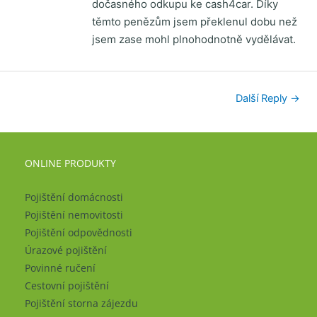
dočasného odkupu ke cash4car. Díky
těmto penězům jsem překlenul dobu než
jsem zase mohl plnohodnotně vydělávat.
Další Reply
→
ONLINE PRODUKTY
Pojištění domácnosti
Pojištění nemovitosti
Pojištění odpovědnosti
Úrazové pojištění
Povinné ručení
Cestovní pojištění
Pojištění storna zájezdu