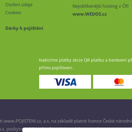
Osobní údaje
Nejoblíbenější hosting v ČR!
Cookies
www.WEDOS.cz
Dárky k pojištění
Nabízíme platby skrze QR platbu a bankovní p
přímo pojišťoven.
í www.POJISTENI.cz, a.s. na základě platné licence České národní
. poskytovat klientům finanční produkty a spolupracovat s poji