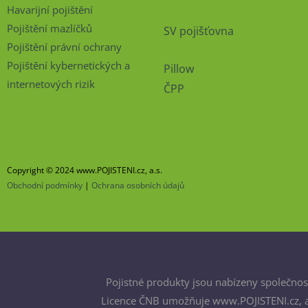
Havarijní pojištění
Pojištění mazlíčků
SV pojišťovna
Pojištění právní ochrany
Pojištění kybernetických a
Pillow
internetových rizik
ČPP
Copyright © 2024 www.POJISTENI.cz, a.s.
Obchodní podmínky
|
Ochrana osobních údajů
Pojistné produkty jsou nabízeny společnost
Licence ČNB umožňuje www.POJISTENI.cz, a.s