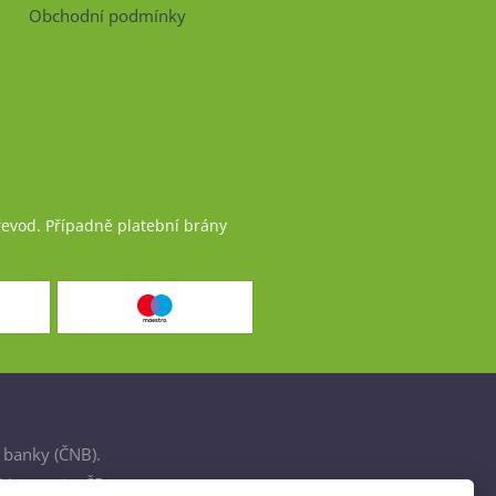
Obchodní podmínky
řevod. Případně platební brány
 banky (ČNB).
šťovnami v ČR.