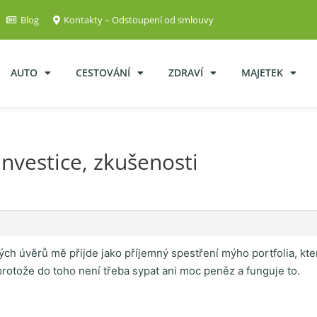
Blog
Kontakty – Odstoupení od smlouvy
AUTO
CESTOVÁNÍ
ZDRAVÍ
MAJETEK
vestice, zkušenosti
ch úvěrů mě přijde jako příjemný spestření mýho portfolia, kter
protože do toho není třeba sypat ani moc peněz a funguje to.