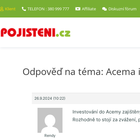
Klient
TELEFON : 380 999 777
Affiliate
Diskuzní fórum
Odpověď na téma: Acema in
26.9.2024 (10:22)
Investování do Acemy zajištěný
Rozhodně to stojí za zvážení, 
Rendy