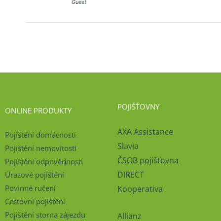
Guest
POJIŠŤOVNY
ONLINE PRODUKTY
AXA Assistance
Pojištění domácnosti
Slavia
Pojištění nemovitosti
ČSOB pojišťovna
Pojištění odpovědnosti
DIRECT
Úrazové pojištění
Povinné ručení
Kooperativa
Cestovní pojištění
Pojištění storna zájezdu
Allianz