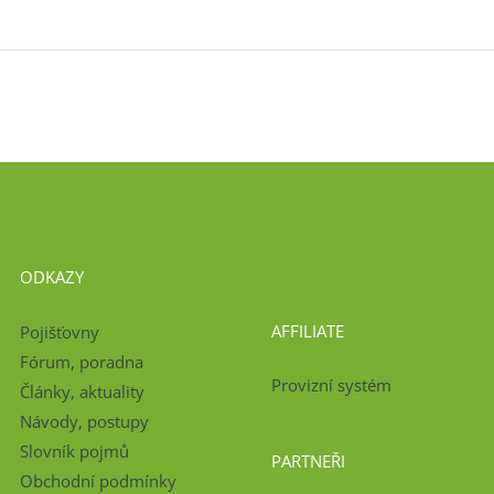
ODKAZY
AFFILIATE
Pojišťovny
Fórum, poradna
Provizní systém
Články, aktuality
Návody, postupy
Slovník pojmů
PARTNEŘI
Obchodní podmínky