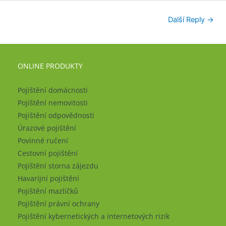
Další Reply
→
ONLINE PRODUKTY
Pojištění domácnosti
Pojištění nemovitosti
Pojištění odpovědnosti
Úrazové pojištění
Povinné ručení
Cestovní pojištění
Pojištění storna zájezdu
Havarijní pojištění
Pojištění mazlíčků
Pojištění právní ochrany
Pojištění kybernetických a internetových rizik