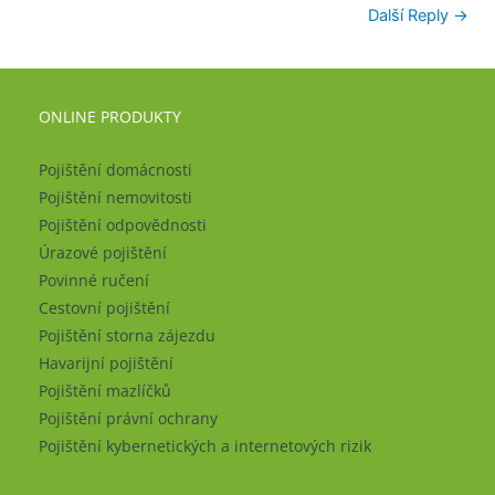
Další Reply
→
ONLINE PRODUKTY
Pojištění domácnosti
Pojištění nemovitosti
Pojištění odpovědnosti
Úrazové pojištění
Povinné ručení
Cestovní pojištění
Pojištění storna zájezdu
Havarijní pojištění
Pojištění mazlíčků
Pojištění právní ochrany
Pojištění kybernetických a internetových rizik