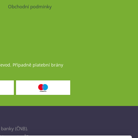
Obchodní podmínky
řevod. Případně platební brány
 banky (ČNB).
šťovnami v ČR.