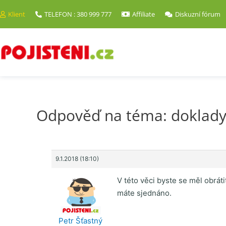
Klient
TELEFON : 380 999 777
Affiliate
Diskuzní fórum
Odpověď na téma: doklady
9.1.2018 (18:10)
V této věci byste se měl obrát
máte sjednáno.
Petr Šťastný