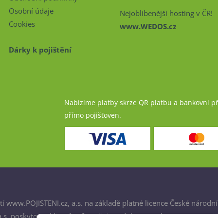
Osobní údaje
Nejoblíbenější hosting v ČR!
Cookies
www.WEDOS.cz
Dárky k pojištění
Nabízíme platby skrze QR platbu a bankovní p
přímo pojišťoven.
í www.POJISTENI.cz, a.s. na základě platné licence České národní
. poskytovat klientům finanční produkty a spolupracovat s poji