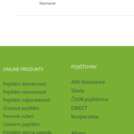
Keymaster
POJIŠŤOVNY
ONLINE PRODUKTY
AXA Assistance
Pojištění domácnosti
Slavia
Pojištění nemovitosti
ČSOB pojišťovna
Pojištění odpovědnosti
DIRECT
Úrazové pojištění
Povinné ručení
Kooperativa
Cestovní pojištění
Pojištění storna zájezdu
Allianz