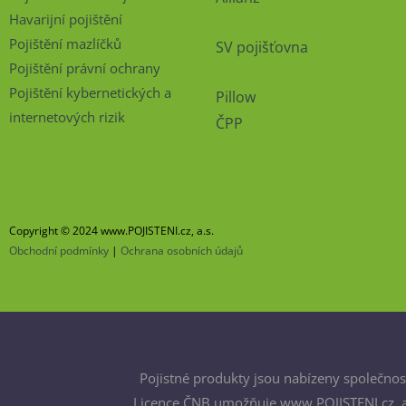
Havarijní pojištění
Pojištění mazlíčků
SV pojišťovna
Pojištění právní ochrany
Pojištění kybernetických a
Pillow
internetových rizik
ČPP
Copyright © 2024 www.POJISTENI.cz, a.s.
Obchodní podmínky
|
Ochrana osobních údajů
Pojistné produkty jsou nabízeny společnost
Licence ČNB umožňuje www.POJISTENI.cz, a.s