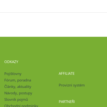
ODKAZY
AFFILIATE
Pojišťovny
Fórum, poradna
Provizní systém
Články, aktuality
Návody, postupy
Slovník pojmů
PARTNEŘI
Obchodní podmínky