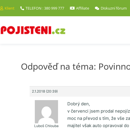
Klient
TELEFON : 380 999 777
Affiliate
Diskuzní fórum
Odpověď na téma: Povinnos
2.1.2018 (20:39)
Dobrý den,
v červenci jsem prodal nepojí
moc na převod s tím, že vše za
majitel však auto opravoval do
Luboš Chlouba