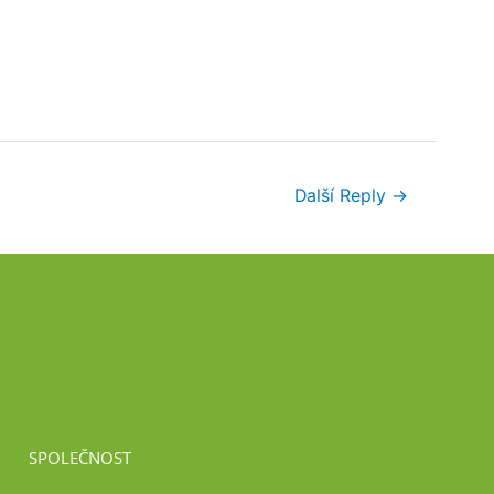
Další Reply
→
SPOLEČNOST