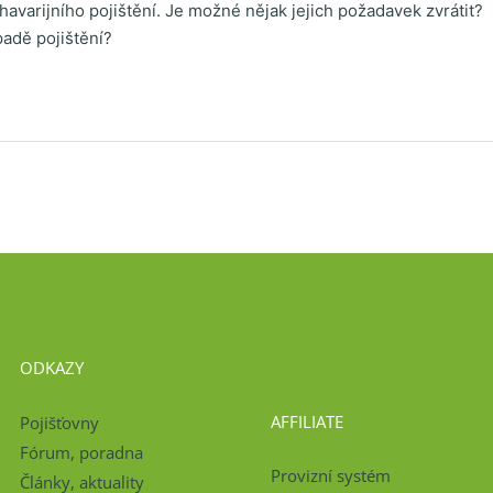
havarijního pojištění. Je možné nějak jejich požadavek zvrátit?
padě pojištění?
ODKAZY
AFFILIATE
Pojišťovny
Fórum, poradna
Provizní systém
Články, aktuality