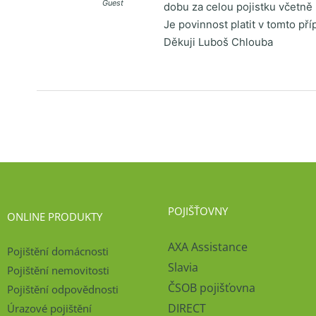
Guest
dobu za celou pojistku včetně 
Je povinnost platit v tomto pří
Děkuji Luboš Chlouba
POJIŠŤOVNY
ONLINE PRODUKTY
AXA Assistance
Pojištění domácnosti
Slavia
Pojištění nemovitosti
ČSOB pojišťovna
Pojištění odpovědnosti
DIRECT
Úrazové pojištění