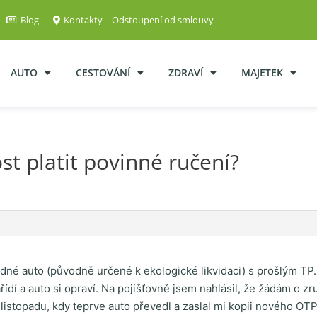
Blog
Kontakty – Odstoupení od smlouvy
AUTO
CESTOVÁNÍ
ZDRAVÍ
MAJETEK
t platit povinné ručení?
zdné auto (původně určené k ekologické likvidaci) s prošlým TP.
řídí a auto si opraví. Na pojišťovně jsem nahlásil, že žádám o z
 listopadu, kdy teprve auto převedl a zaslal mi kopii nového OT