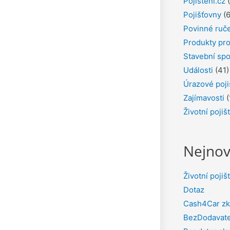
Pojištění.cz
(
Pojišťovny
(6
Povinné ruč
Produkty pro
Stavební spo
Události
(41)
Úrazové poji
Zajímavosti
(
Životní pojiš
Nejnov
Životní pojiš
Dotaz
Cash4Car zk
BezDodavate