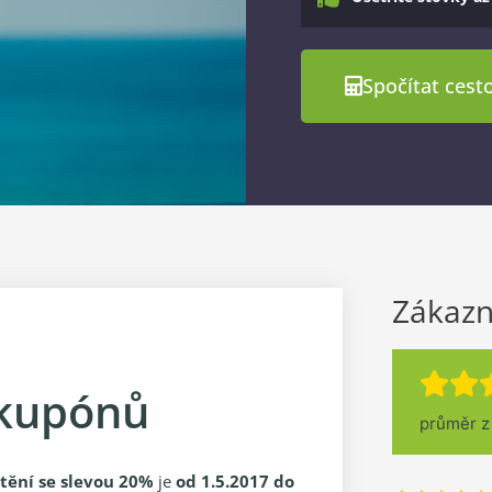
Spočítat cesto
Zákazn
 kupónů
průměr 
štění se slevou 20%
je
od 1.5.2017 do