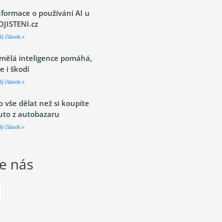
nformace o používání AI u
OJISTENI.cz
lý článek »
mělá inteligence pomáhá,
le i škodí
lý článek »
o vše dělat než si koupíte
uto z autobazaru
lý článek »
te nás