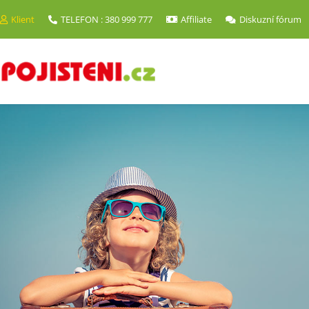
Klient
TELEFON : 380 999 777
Affiliate
Diskuzní fórum