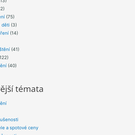
13)
2)
ení
(75)
 děti
(3)
ření
(14)
štění
(41)
122)
tění
(40)
ější témata
tění
ušenosti
le a spotové ceny