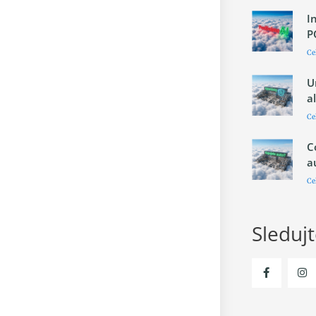
I
P
Ce
U
a
Ce
C
a
Ce
Sleduj