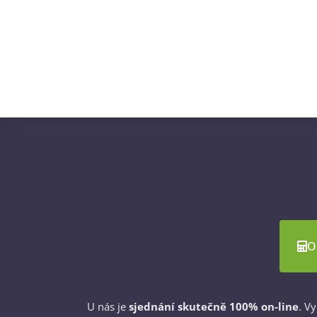
O
U nás je
sjednání skutečně 100% on-line
. V