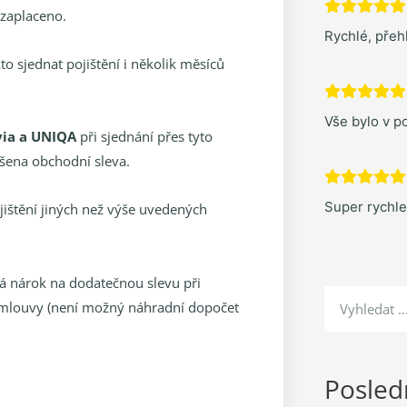
 zaplaceno.
Rychlé, pře
to sjednat pojištění i několik měsíců
Vše bylo v po
via a UNIQA
při sjednání přes tyto
ýšena obchodní sleva.
Super rychl
ojištění jiných než výše uvedených
ká nárok na dodatečnou slevu při
 smlouvy (není možný náhradní dopočet
Posledn