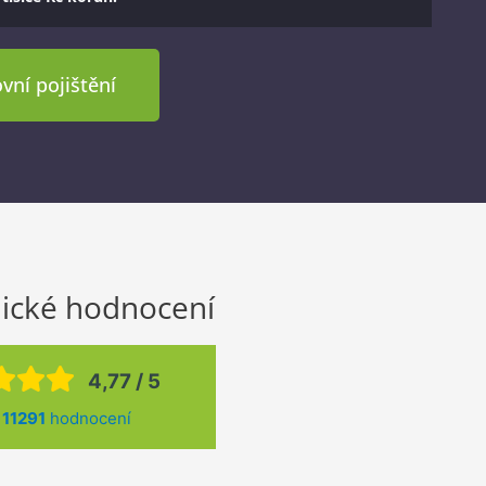
vní pojištění
ické hodnocení
4,77 / 5
z
11291
hodnocení