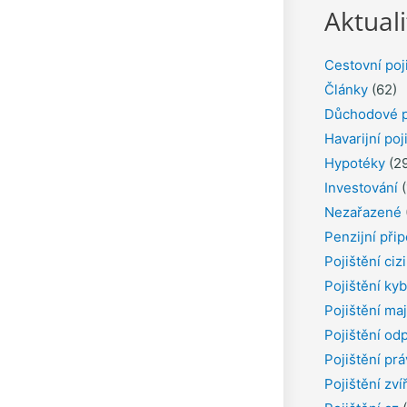
Aktuali
Cestovní poj
Články
(62)
Důchodové p
Havarijní poj
Hypotéky
(29
Investování
(
Nezařazené
Penzijní přip
Pojištění ciz
Pojištění kyb
Pojištění ma
Pojištění od
Pojištění pr
Pojištění zví