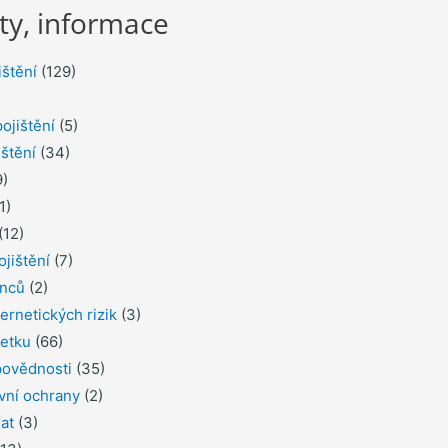
ty, informace
ištění
(129)
ojištění
(5)
ištění
(34)
)
1)
(12)
ojištění
(7)
inců
(2)
ernetických rizik
(3)
jetku
(66)
povědnosti
(35)
ávní ochrany
(2)
řat
(3)