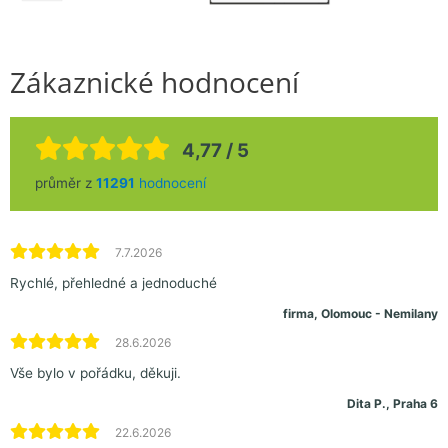
Zákaznické hodnocení
4,77 / 5
průměr z
11291
hodnocení
7.7.2026
Rychlé, přehledné a jednoduché
firma, Olomouc - Nemilany
28.6.2026
Vše bylo v pořádku, děkuji.
Dita P., Praha 6
22.6.2026