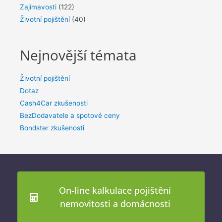
Zajímavosti
(122)
Životní pojištění
(40)
Nejnovější témata
Životní pojištění
Dotaz
Cash4Car zkušenosti
BezDodavatele a spotové ceny
Bondster zkušenosti
On-line kalkulace pojištění
nemovitosti a domácnosti