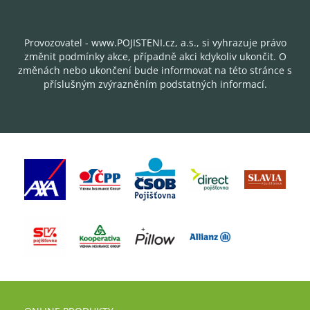
Provozovatel - www.POJISTENI.cz, a.s., si vyhrazuje právo
změnit podmínky akce, případně akci kdykoliv ukončit. O
změnách nebo ukončení bude informovat na této stránce s
příslušným zvýrazněním podstatných informací.