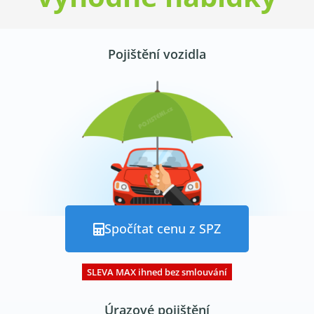
Pojištění vozidla
Spočítat cenu z SPZ
SLEVA MAX ihned bez smlouvání
Úrazové pojištění