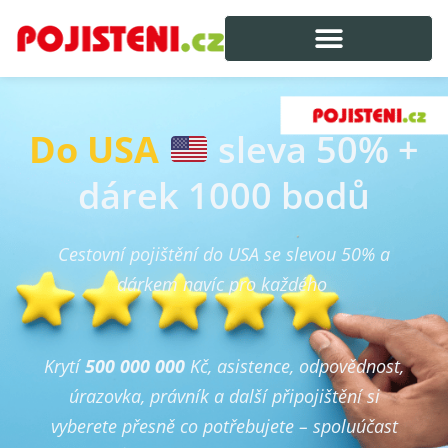
Do USA
sleva 50% +
dárek 1000 bodů
Cestovní pojištění do USA se slevou 50% a
dárkem navíc pro každého
Krytí
500 000 000
Kč, asistence, odpovědnost,
úrazovka, právník a další připojištění si
vyberete přesně co potřebujete – spoluúčast