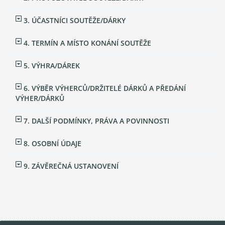
3. ÚČASTNÍCI SOUTĚŽE/DÁRKY
4. TERMÍN A MÍSTO KONÁNÍ SOUTĚŽE
5. VÝHRA/DÁREK
6. VÝBĚR VÝHERCŮ/DRŽITELÉ DÁRKŮ A PŘEDÁNÍ
VÝHER/DÁRKŮ
7. DALŠÍ PODMÍNKY, PRÁVA A POVINNOSTI
8. OSOBNÍ ÚDAJE
9. ZÁVĚREČNÁ USTANOVENÍ