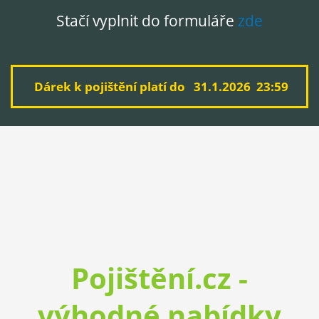
Stačí vyplnit do formuláře
zde
Dárek k pojištění platí do 31.1.2026 23:59
Pojištění.cz -
výhodné nabídky