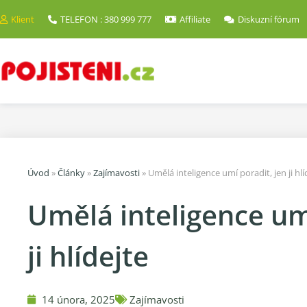
Klient
TELEFON : 380 999 777
Affiliate
Diskuzní fórum
Úvod
»
Články
»
Zajímavosti
»
Umělá inteligence umí poradit, jen ji hlí
Umělá inteligence umí
ji hlídejte
14 února, 2025
Zajímavosti