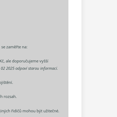
u se zaměřte na:
Kč, ale doporučujeme vyšší
 02 2025 odpoví starou informací.
ojištění.
ch rozsah.
jiných řidičů mohou být užitečné.