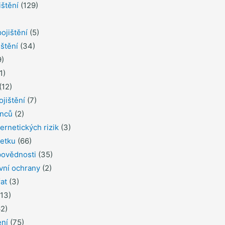
ištění
(129)
ojištění
(5)
ištění
(34)
)
1)
(12)
ojištění
(7)
inců
(2)
ernetických rizik
(3)
jetku
(66)
povědnosti
(35)
ávní ochrany
(2)
řat
(3)
13)
2)
ení
(75)