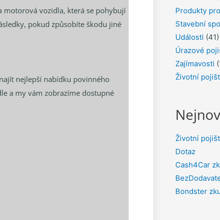
a motorová vozidla, která se pohybují
Produkty pro
ásledky, pokud způsobíte škodu jiné
Stavební spo
Události
(41)
Úrazové poji
Zajímavosti
(
Životní pojiš
ajít nejlepší nabídku povinného
zidle a my vám zobrazíme dostupné
Nejnov
Životní pojiš
Dotaz
Cash4Car zk
BezDodavate
Bondster zk