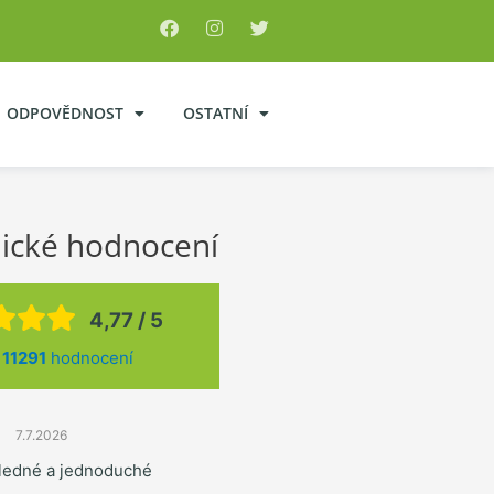
ODPOVĚDNOST
OSTATNÍ
ické hodnocení
4,77 / 5
z
11291
hodnocení
7.7.2026
hledné a jednoduché