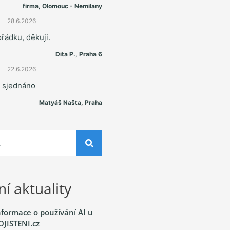
firma, Olomouc - Nemilany
28.6.2026
řádku, děkuji.
Dita P., Praha 6
22.6.2026
e sjednáno
Matyáš Našta, Praha
í aktuality
nformace o používání AI u
OJISTENI.cz