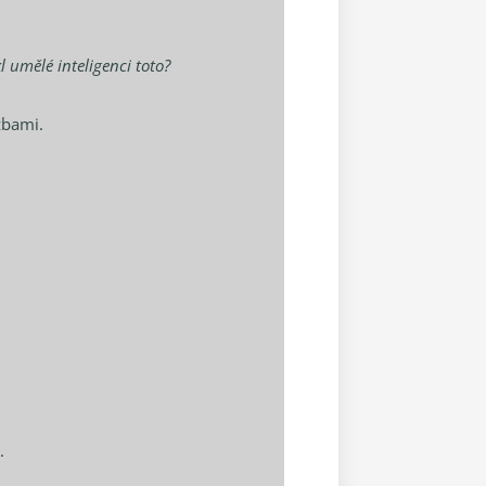
 umělé inteligenci toto?
žbami.
.