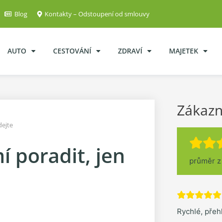
Blog
Kontakty – Odstoupení od smlouvy
AUTO
CESTOVÁNÍ
ZDRAVÍ
MAJETEK
Zákazn
dejte
 poradit, jen
průměr 
Rychlé, pře