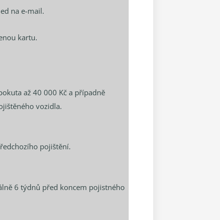
ed na e-mail.
lenou kartu.
pokuta až 40 000 Kč a případně
ištěného vozidla.
ředchozího pojištění.
málně 6 týdnů před koncem pojistného