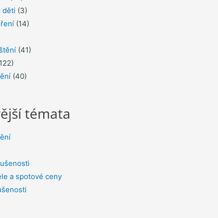
 děti
(3)
ření
(14)
štění
(41)
122)
tění
(40)
ější témata
tění
ušenosti
le a spotové ceny
ušenosti