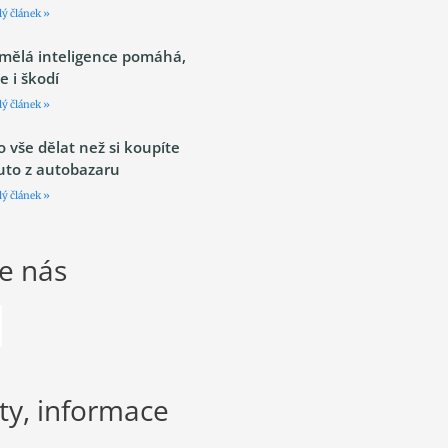
lý článek »
mělá inteligence pomáhá,
le i škodí
lý článek »
o vše dělat než si koupíte
uto z autobazaru
lý článek »
te nás
ty, informace