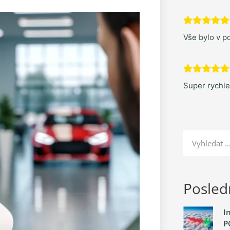
Vše bylo v po
Super rychl
Posledn
I
P