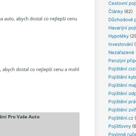
Cestovní poj
Články
(62)
 auto, abych dostal co nejlepší cenu
Důchodové p
Havarijní poj
Hypotéky
(29
Investování
(
Nezařazené
Penzijní přip
Pojištění ciz
 abych dostal co nejlepší cenu a mohl
Pojištění kyb
Pojištění ma
Pojištění od
Pojištění pr
Pojištění zví
ění Pro Vaše Auto
Pojištění.cz
(
Pojišťovny
(6
Povinné ruč