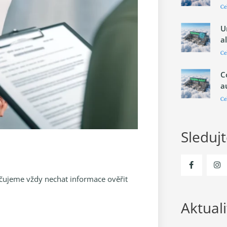
Ce
U
a
Ce
C
a
Ce
Sleduj
ručujeme vždy nechat informace ověřit
Aktuali