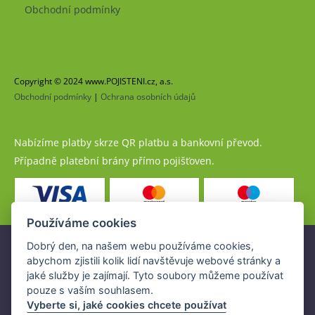
Obchodní podmínky
Copyright © 2024 www.POJISTENI.cz, a.s.
Obchodní podmínky
|
Ochrana osobních údajů
Nabízíme platby skrze QR platbu a bankovní převod.
Případně platební brány přímo pojišťoven.
Používáme cookies
Dobrý den, na našem webu používáme cookies,
Pojistné produkty jsou nabízeny společností
abychom zjistili kolik lidí navštěvuje webové stránky a
www.POJISTENI.cz, a.s. na základě platné licence České
jaké služby je zajímají. Tyto soubory můžeme používat
národní banky (ČNB).
pouze s vaším souhlasem.
Licence ČNB umožňuje www.POJISTENI.cz, a.s. poskytovat
Vyberte si, jaké cookies chcete používat