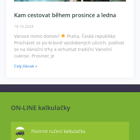
Kam cestovat během prosince a ledna
18.10.2024
Vánoce mimo domov?
Praha, Česká republika:
Procházet se po krásně vyzdobených ulicích, podívat
se na Vánoční trhy a ochutnat tradiční Vánoční
cukroví. Prosinec je
Celý článek »
ON-LINE kalkulačky
Povinné ručení kalkulačka