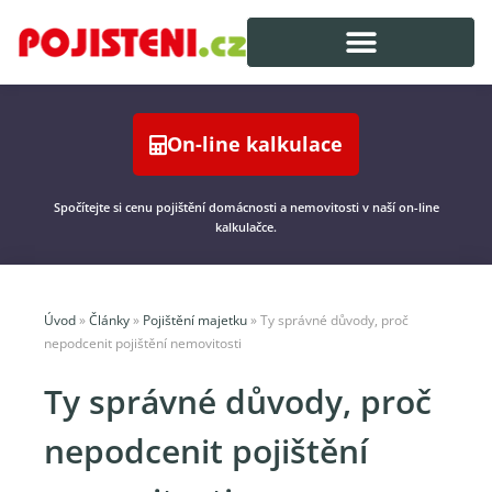
On-line kalkulace
Spočítejte si cenu pojištění domácnosti a nemovitosti v naší on-line
kalkulačce.
Úvod
»
Články
»
Pojištění majetku
»
Ty správné důvody, proč
nepodcenit pojištění nemovitosti
Ty správné důvody, proč
nepodcenit pojištění