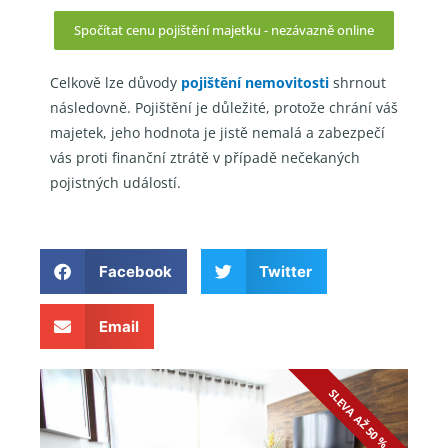
Spočítat cenu pojištění majetku - nezávazně online
Celkově lze důvody
pojištění nemovitosti
shrnout
následovně. Pojištění je důležité, protože chrání váš
majetek, jeho hodnota je jistě nemalá a zabezpečí
vás proti finanční ztrátě v případě nečekaných
pojistných událostí.
Facebook
Twitter
Email
SLEVA AŽ 50 %