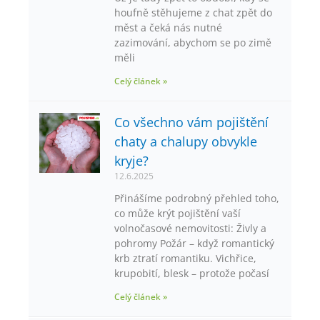
houfně stěhujeme z chat zpět do
měst a čeká nás nutné
zazimování, abychom se po zimě
měli
Celý článek »
Co všechno vám pojištění
chaty a chalupy obvykle
kryje?
12.6.2025
Přinášíme podrobný přehled toho,
co může krýt pojištění vaší
volnočasové nemovitosti: Živly a
pohromy Požár – když romantický
krb ztratí romantiku. Vichřice,
krupobití, blesk – protože počasí
Celý článek »