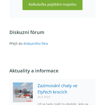
Kalkulačka pojištění majetku
Diskuzní fórum
Přejít do
diskuzního fóra
Aktuality a informace
Zazimování chaty ve
čtyřech krocích
26.9.2025
Už je tady zpět to období, kdy se