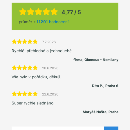
4,77 / 5
průměr z
11291
hodnocení
7.7.2026
Rychlé, přehledné a jednoduché
firma, Olomouc - Nemilany
28.6.2026
Vše bylo v pořádku, děkuji.
Dita P., Praha 6
22.6.2026
Super rychle sjednáno
Matyáš Našta, Praha