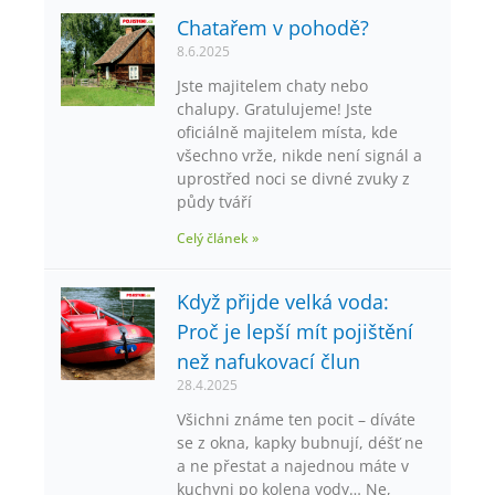
Chatařem v pohodě?
8.6.2025
Jste majitelem chaty nebo
chalupy. Gratulujeme! Jste
oficiálně majitelem místa, kde
všechno vrže, nikde není signál a
uprostřed noci se divné zvuky z
půdy tváří
Celý článek »
Když přijde velká voda:
Proč je lepší mít pojištění
než nafukovací člun
28.4.2025
Všichni známe ten pocit – díváte
se z okna, kapky bubnují, déšť ne
a ne přestat a najednou máte v
kuchyni po kolena vody… Ne,