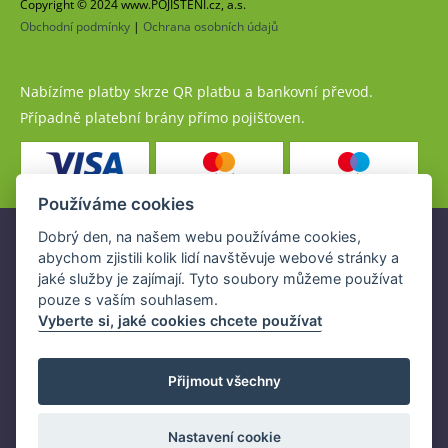
Copyright © 2024 www.POJISTENI.cz, a.s.
Obchodní podmínky
|
Ochrana osobních údajů
Nabízíme platby skrze QR platbu a bankovní převod.
Případně platební brány přímo pojišťoven.
Používáme cookies
Dobrý den, na našem webu používáme cookies,
Pojistné produkty jsou nabízeny společností
abychom zjistili kolik lidí navštěvuje webové stránky a
www.POJISTENI.cz, a.s. na základě platné licence České
jaké služby je zajímají. Tyto soubory můžeme používat
národní banky (ČNB).
pouze s vaším souhlasem.
Licence ČNB umožňuje www.POJISTENI.cz, a.s. poskytovat
Vyberte si, jaké cookies chcete používat
klientům finanční produkty a spolupracovat s pojišťovnami
v ČR.
Přijmout všechny
Nastavení cookie