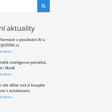
í aktuality
nformace o používání AI u
OJISTENI.cz
lý článek »
mělá inteligence pomáhá,
le i škodí
lý článek »
o vše dělat než si koupíte
uto z autobazaru
lý článek »