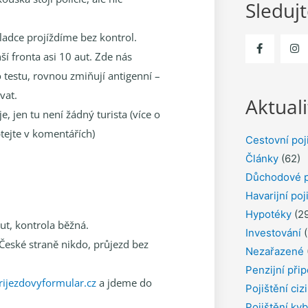
Sleduj
ladce projíždíme bez kontrol.
í fronta asi 10 aut. Zde nás
o testu, rovnou zmiňují antigenní –
vat.
Aktuali
, jen tu není žádný turista (více o
tejte v komentářích)
Cestovní poj
Články
(62)
Důchodové p
Havarijní poj
Hypotéky
(29
ut, kontrola běžná.
Investování
(
České straně nikdo, průjezd bez
Nezařazené
Penzijní přip
ijezdovyformular.cz
a jdeme do
Pojištění ciz
Pojištění kyb