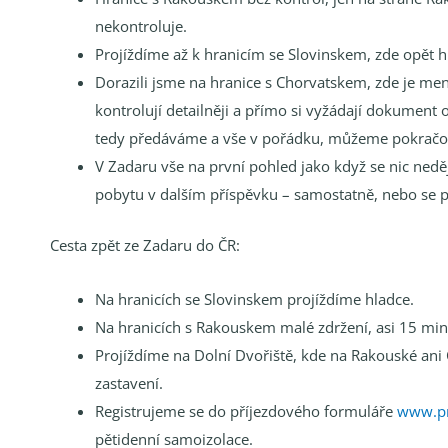
nekontroluje.
Projíždíme až k hranicím se Slovinskem, zde opět h
Dorazili jsme na hranice s Chorvatskem, zde je menš
kontrolují detailněji a přímo si vyžádají dokument 
tedy předáváme a vše v pořádku, můžeme pokračo
V Zadaru vše na první pohled jako když se nic neděje
pobytu v dalším příspěvku – samostatně, nebo se p
Cesta zpět ze Zadaru do ČR:
Na hranicích se Slovinskem projíždíme hladce.
Na hranicích s Rakouskem malé zdržení, asi 15 min
Projíždíme na Dolní Dvořiště, kde na Rakouské ani 
zastavení.
Registrujeme se do příjezdového formuláře
www.pr
pětidenní samoizolace.