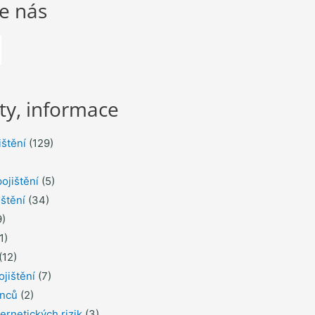
te nás
ty, informace
ištění
(129)
ojištění
(5)
ištění
(34)
)
1)
(12)
ojištění
(7)
inců
(2)
ernetických rizik
(3)