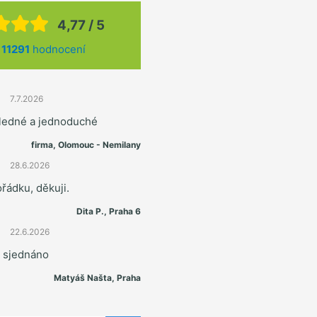
4,77 / 5
z
11291
hodnocení
7.7.2026
hledné a jednoduché
firma, Olomouc - Nemilany
28.6.2026
řádku, děkuji.
Dita P., Praha 6
22.6.2026
e sjednáno
Matyáš Našta, Praha