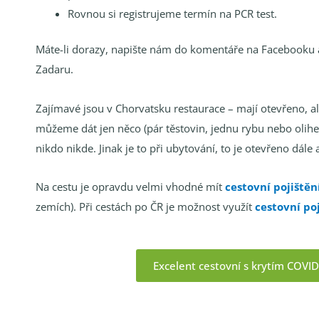
Rovnou si registrujeme termín na PCR test.
Máte-li dorazy, napište nám do komentáře na Facebooku 
Zadaru.
Zajímavé jsou v Chorvatsku restaurace – mají otevřeno, ale
můžeme dát jen něco (pár těstovin, jednu rybu nebo oliheň
nikdo nikde. Jinak je to při ubytování, to je otevřeno dále
Na cestu je opravdu velmi vhodné mít
cestovní pojištěn
zemích). Při cestách po ČR je možnost využít
cestovní po
Excelent cestovní s krytím COVI