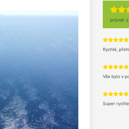
průměr 
Rychlé, pře
Vše bylo v po
Super rychl