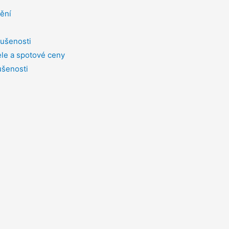
tění
ušenosti
le a spotové ceny
ušenosti