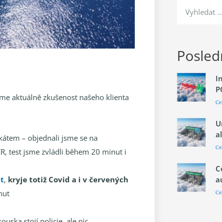
Posledn
I
P
me aktuálně zkušenost našeho klienta
Ce
U
a
fikátem – objednali jsme se na
Ce
ČR, test jsme zvládli během 20 minut i
C
a
nt
,
kryje totiž Covid a i v červených
nut
Ce
uska stojí policie, ale nic