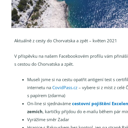
Aktuálně z cesty do Chorvatska a zpět – květen 2021
V příspěvku na našem Facebookovém profilu vám přináší
s cestou do Chorvatska a zpět.
Museli jsme si na cestu opatřit antigení test s certi
internetu na
CovidPass.cz
– vybere si z míst z celé 
s papírem (zdarma)
On-line si sjednáváme
cestovní pojištění Excele
zemích
, kartičky přijdou do e-mailu během pár mi
Vyrážíme směr Zadar
Hranice s Rakouskem bez kontrol, jen na straně Rako