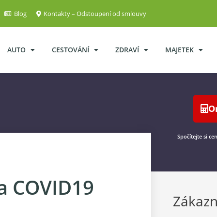
Blog
Kontakty – Odstoupení od smlouvy
AUTO
CESTOVÁNÍ
ZDRAVÍ
MAJETEK
O
Spočítejte si ce
 a COVID19
Zákazn