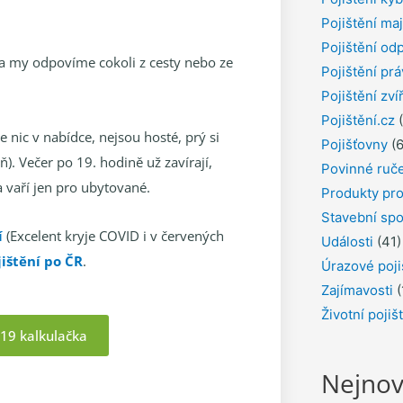
Pojištění ma
Pojištění od
a my odpovíme cokoli z cesty nebo ze
Pojištění pr
Pojištění zví
Pojištění.cz
(
 nic v nabídce, nejsou hosté, prý si
Pojišťovny
(6
). Večer po 19. hodině už zavírají,
Povinné ruč
 a vaří jen pro ubytované.
Produkty pro
Stavební spo
í
(Excelent kryje COVID i v červených
Události
(41)
jištění po ČR
.
Úrazové poji
Zajímavosti
(
Životní pojiš
D19 kalkulačka
Nejnov