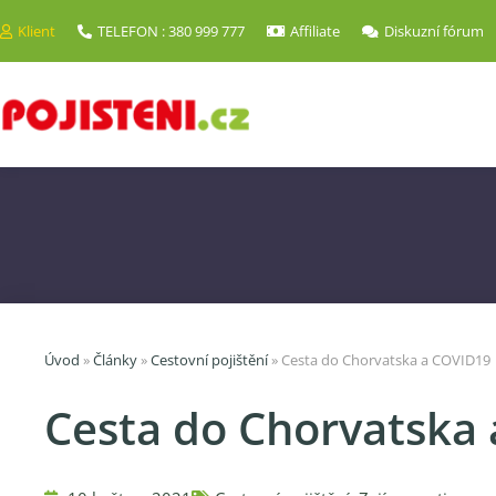
Klient
TELEFON : 380 999 777
Affiliate
Diskuzní fórum
Úvod
»
Články
»
Cestovní pojištění
»
Cesta do Chorvatska a COVID19
Cesta do Chorvatska