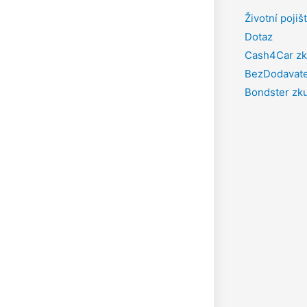
Životní pojiš
Dotaz
Cash4Car zk
BezDodavate
Bondster zk