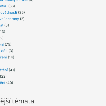
jetku
(66)
povědnosti
(35)
ávní ochrany
(2)
řat
(3)
13)
2)
ení
(75)
 děti
(3)
ření
(14)
štění
(41)
122)
tění
(40)
ější témata