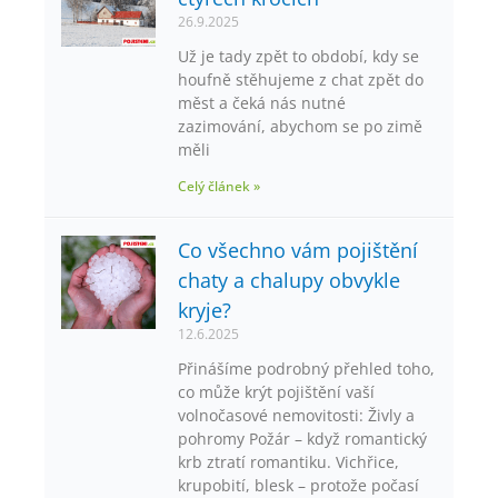
26.9.2025
Už je tady zpět to období, kdy se
houfně stěhujeme z chat zpět do
měst a čeká nás nutné
zazimování, abychom se po zimě
měli
Celý článek »
Co všechno vám pojištění
chaty a chalupy obvykle
kryje?
12.6.2025
Přinášíme podrobný přehled toho,
co může krýt pojištění vaší
volnočasové nemovitosti: Živly a
pohromy Požár – když romantický
krb ztratí romantiku. Vichřice,
krupobití, blesk – protože počasí