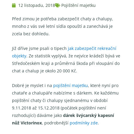
12 listopadu, 2018
Pojištění majetku
Před zimou je potřeba zabezpečit chaty a chalupy,
mnoho z vás své letní sídla opouští a zanechává je
zcela bez dohledu.
Již dříve jsme psali o tipech
jak zabezpečit rekreační
objekty
. Ze statistik vyplývá, že nejvíce krádeží bývá ve
Středočeském kraji a průměrná škoda při vloupání do
chat a chalup je okolo 20 000 Kč.
Dobré je myslet i na
pojištění majetku
, které nyní pro
chataře a chalupáře nabízíme s dárkem. Ke každému
pojištění chaty či chalupy sjednanému v období
9.11.2018 až 15.12.2018 (počátek pojištění není
rozhodující) dáváme jako
dárek švýcarský kapesní
nůž Victorinox
, podrobnější
podmínky zde
.