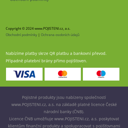
Copyright © 2024 www.POJISTENI.cz, a.s.
Obchodní podmínky
|
Ochrana osobních údajů
Nabízíme platby skrze QR platbu a bankovní převod.
Případně platební brány přímo pojišťoven.
Pojistné produkty jsou nabízeny společností
www.POJISTENI.cz, a.s. na základě platné licence České
národní banky (ČNB).
Licence ČNB umožňuje www.POJISTENI.cz, a.s. poskytovat
klientům finanční produkty a spolupracovat s pojišťovnami