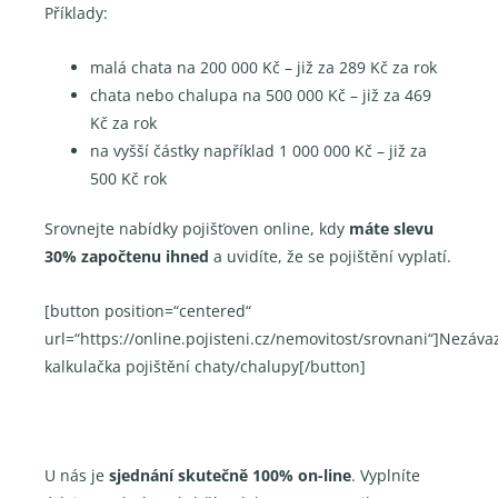
Příklady:
malá chata na 200 000 Kč – již za 289 Kč za rok
chata nebo chalupa na 500 000 Kč – již za 469
Kč za rok
na vyšší částky například 1 000 000 Kč – již za
500 Kč rok
Srovnejte nabídky pojišťoven online, kdy
máte slevu
30% započtenu ihned
a uvidíte, že se pojištění vyplatí.
[button position=“centered“
url=“https://online.pojisteni.cz/nemovitost/srovnani“]Nezáva
kalkulačka pojištění chaty/chalupy[/button]
U nás je
sjednání skutečně 100% on-line
. Vyplníte