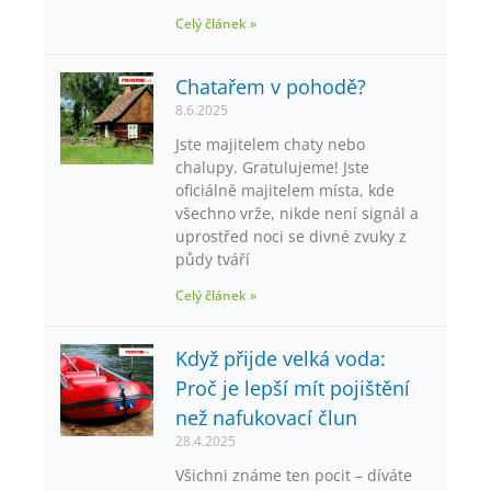
Celý článek »
Chatařem v pohodě?
8.6.2025
Jste majitelem chaty nebo
chalupy. Gratulujeme! Jste
oficiálně majitelem místa, kde
všechno vrže, nikde není signál a
uprostřed noci se divné zvuky z
půdy tváří
Celý článek »
Když přijde velká voda:
Proč je lepší mít pojištění
než nafukovací člun
28.4.2025
Všichni známe ten pocit – díváte