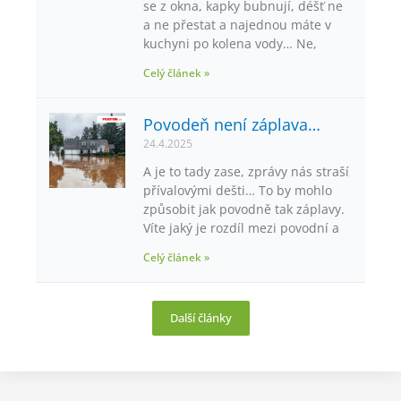
se z okna, kapky bubnují, déšť ne
a ne přestat a najednou máte v
kuchyni po kolena vody… Ne,
Celý článek »
Povodeň není záplava…
24.4.2025
A je to tady zase, zprávy nás straší
přívalovými dešti… To by mohlo
způsobit jak povodně tak záplavy.
Víte jaký je rozdíl mezi povodní a
Celý článek »
Další články