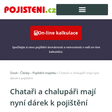
On-line kalkulace
Spočítejte si cenu pojištění domácnosti a nemovitosti v naší on-line
kalkulačce.
Úvod
»
Články
»
Pojištění majetku
»
Chataři a chalupáři mají nyní
dárek k pojištění
Chataři a chalupáři mají
nyní dárek k pojištění