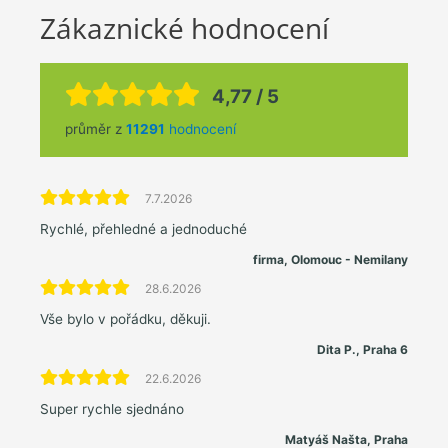
Zákaznické hodnocení
4,77 / 5
průměr z
11291
hodnocení
7.7.2026
Rychlé, přehledné a jednoduché
firma, Olomouc - Nemilany
28.6.2026
Vše bylo v pořádku, děkuji.
Dita P., Praha 6
22.6.2026
Super rychle sjednáno
Matyáš Našta, Praha