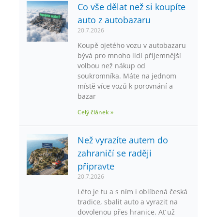
Co vše dělat než si koupíte
auto z autobazaru
20.7.2026
Koupě ojetého vozu v autobazaru
bývá pro mnoho lidí příjemnější
volbou než nákup od
soukromníka. Máte na jednom
místě více vozů k porovnání a
bazar
Celý článek »
Než vyrazíte autem do
zahraničí se raději
připravte
20.7.2026
Léto je tu a s ním i oblíbená česká
tradice, sbalit auto a vyrazit na
dovolenou přes hranice. Ať už