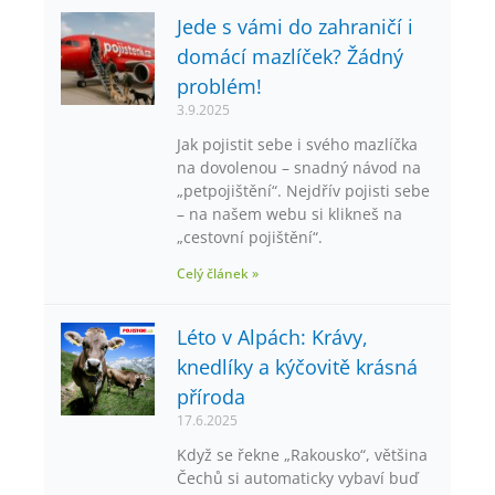
Jede s vámi do zahraničí i
domácí mazlíček? Žádný
problém!
3.9.2025
Jak pojistit sebe i svého mazlíčka
na dovolenou – snadný návod na
„petpojištění“. Nejdřív pojisti sebe
– na našem webu si klikneš na
„cestovní pojištění“.
Celý článek »
Léto v Alpách: Krávy,
knedlíky a kýčovitě krásná
příroda
17.6.2025
Když se řekne „Rakousko“, většina
Čechů si automaticky vybaví buď