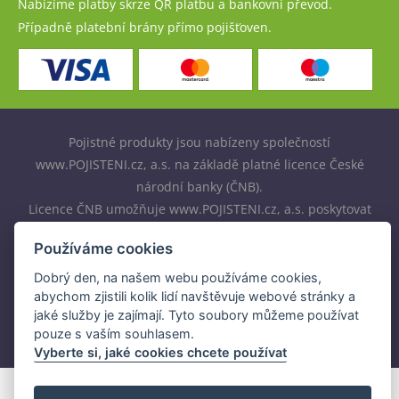
Nabízíme platby skrze QR platbu a bankovní převod.
Případně platební brány přímo pojišťoven.
Pojistné produkty jsou nabízeny společností
www.POJISTENI.cz, a.s. na základě platné licence České
národní banky (ČNB).
Licence ČNB umožňuje www.POJISTENI.cz, a.s. poskytovat
klientům finanční produkty a spolupracovat s pojišťovnami
Používáme cookies
v ČR.
Dobrý den, na našem webu používáme cookies,
abychom zjistili kolik lidí navštěvuje webové stránky a
jaké služby je zajímají. Tyto soubory můžeme používat
pouze s vaším souhlasem.
Vyberte si, jaké cookies chcete používat