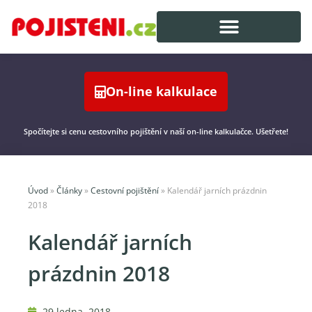
On-line kalkulace
Spočítejte si cenu cestovního pojištění v naší on-line kalkulačce. Ušetřete!
Úvod
»
Články
»
Cestovní pojištění
»
Kalendář jarních prázdnin
2018
Kalendář jarních
prázdnin 2018
29 ledna, 2018