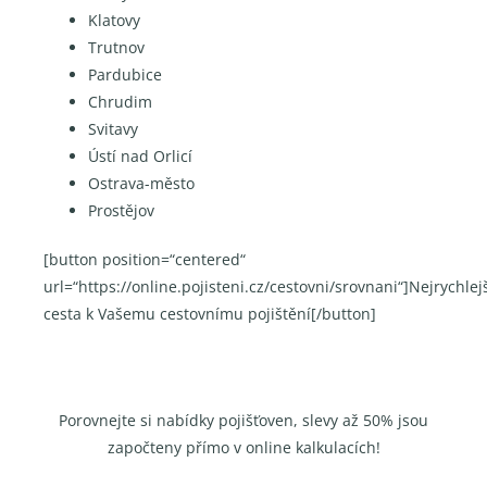
Klatovy
Trutnov
Pardubice
Chrudim
Svitavy
Ústí nad Orlicí
Ostrava-město
Prostějov
[button position=“centered“
url=“https://online.pojisteni.cz/cestovni/srovnani“]Nejrychlej
cesta k Vašemu cestovnímu pojištění[/button]
Porovnejte si nabídky pojišťoven, slevy až 50% jsou
započteny přímo v online kalkulacích!