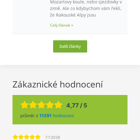
Mozartovy koule, nebo sjezdovky v
zimě. Ale co kdybychom vám řekli,
že Rakouské Alpy jsou
Celý článek »
Další články
Zákaznické hodnocení
4,77 / 5
průměr z
11291
hodnocení
7.7.2026