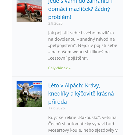
Jede s vámi do zahraničí i
domácí mazlíček? Žádný
problém!
3.9.2025
Jak pojistit sebe i svého mazlíčka
na dovolenou – snadný návod na
„petpojištění“. Nejdřív pojisti sebe
– na našem webu si klikneš na
„cestovní pojištění“.
Celý článek »
Léto v Alpách: Krávy,
knedlíky a kýčovitě krásná
příroda
17.6.2025
Když se řekne „Rakousko“, většina
Čechů si automaticky vybaví buď
Mozartovy koule, nebo sjezdovky v