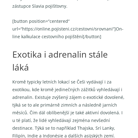
zástupce Slavia pojišťovny.
[button position=“centered“
url=“https://online.pojisteni.cz/cestovni/srovnani“]On-
line kalkulace cestovního pojištění[/button]
Exotika i adrenalin stále
láká
Kromě typicky letních lokací se Češi vydávají i za
exotikou, kde kromě jedinečných zážitků vyhledávají i
adrenalin. Existuje zvýšený zájem o exotické dovolené,
týká se to ale primárně zimních a následně jarních
měsíců. Čím dál oblíbenější je také aktivní dovolená. I
u té platí, že lidé vyhledávají zejména nevšední
destinace. Týká se to například Thajska, Srí Lanky,
Filipín, Indie a Indonésie a dalších asijských zemí.