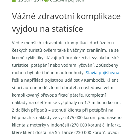
Vážné zdravotní komplikace
vyjdou na statisíce
Vedle menších zdravotních komplikací docházelo u
českých turistů ovšem také k vážným zraněním. Ta se
kromě cyklistiky stávají při horolezectví, vysokohorské
turistice, potápění nebo vodním lyžování. Způsobeny
mohou být ale i během autonehody.
Slavia pojišťovna
řešila například pojistnou událost v Kambodži. Klient
si při autonehodě zlomil obratel a následoval velmi
komplikovaný převoz s fixací páteře. Kompletní
náklady na ošetření se vyšplhaly na 1,7 milionu korun.
Z dalších případů – utonutí klienta při potápění na
Filipínách s náklady ve výši 475 000 korun, pád našeho
klienta z motorky v Indonésii (270 000 korun) či infarkt,
který klient dostal na Srí Lance (230 000 korun), uvádí