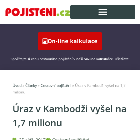
On-line kalkulace
Spočítejte si cenu cestovního pojištění v naší on-line kalkulačce. Ušetřete!
Úvod
»
Články
»
Cestovní pojištění
»
Úraz v Kambodži vyšel na 1,7
milionu
Úraz v Kambodži vyšel na
1,7 milionu
25 září, 2017
Cestovní pojištění