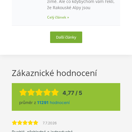
zimě. Ale co kdybychom vám řekli,
že Rakouské Alpy jsou
Celý článek »
Další články
Zákaznické hodnocení
4,77 / 5
průměr z
11291
hodnocení
7.7.2026
Rychlé, přehledné a jednoduché