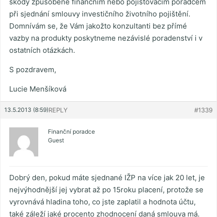
škody způsobené finančním nebo pojišťovacím poradcem
při sjednání smlouvy investičního životního pojištění.
Domnívám se, že Vám jakožto konzultanti bez přímé
vazby na produkty poskytneme nezávislé poradenství i v
ostatních otázkách.
S pozdravem,
Lucie Menšíková
13.5.2013 (8:59)
REPLY
#1339
Finanční poradce
Guest
Dobrý den, pokud máte sjednané IŽP na více jak 20 let, je
nejvýhodnější jej vybrat až po 15roku placení, protože se
vyrovnává hladina toho, co jste zaplatil a hodnota účtu,
také záleží jaké procento zhodnocení daná smlouva má.