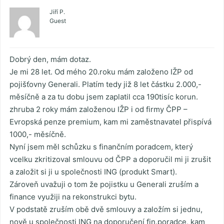
Jiří P.
Guest
Dobrý den, mám dotaz.
Je mi 28 let. Od mého 20.roku mám založeno IŽP od
pojišťovny Generali. Platím tedy již 8 let částku 2.000,-
měsíčně a za tu dobu jsem zaplatil cca 190tisíc korun.
zhruba 2 roky mám založenou IŽP i od firmy ČPP –
Evropská penze premium, kam mi zaměstnavatel přispívá
1000,- měsíčně.
Nyní jsem měl schůzku s finančním poradcem, který
vcelku zkritizoval smlouvu od ČPP a doporučil mi ji zrušit
a založit si ji u společnosti ING (produkt Smart).
Zároveň uvažuji o tom že pojistku u Generali zruším a
finance využiji na rekonstrukci bytu.
V podstatě zruším obě dvě smlouvy a založím si jednu,
nově u společnosti ING na doporučení fin.poradce, kam