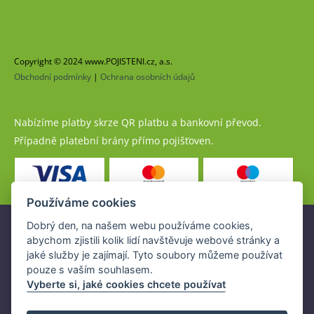
Copyright © 2024 www.POJISTENI.cz, a.s.
Obchodní podmínky
|
Ochrana osobních údajů
Nabízíme platby skrze QR platbu a bankovní převod.
Případně platební brány přímo pojišťoven.
Používáme cookies
Dobrý den, na našem webu používáme cookies,
Pojistné produkty jsou nabízeny společností
abychom zjistili kolik lidí navštěvuje webové stránky a
www.POJISTENI.cz, a.s. na základě platné licence České
jaké služby je zajímají. Tyto soubory můžeme používat
národní banky (ČNB).
pouze s vaším souhlasem.
Licence ČNB umožňuje www.POJISTENI.cz, a.s. poskytovat
Vyberte si, jaké cookies chcete používat
klientům finanční produkty a spolupracovat s pojišťovnami