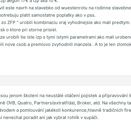
izp aegon 17€ a izp axa 10 €.
vit este navrh na stavebko od wuestenrotu na rodinne stavebne
potrebuju platit samostatne poplatky ako v pss.
 zo ZFP " urobili kombinaciu vraj vyhodnejsie ako mali predtym. 
k o ktore pri storne prisiel.
 ze urobili tie iste izp s tymi istymi parametrami ako mali ur
bili nove csob a premiovo zvyhodnili manzela . A to je len zlomok
" jsou jenom školení na neustálé otáčení pojistek a připravování 
ně OVB, Quatro, Partners(extratřída), Broker, atd. Na všechny t
podvodem a pomlouvání jakékoli konkurence,hlavně tradičních fi
 nenechal poradit ani jak vybrat rohlík v supáči.