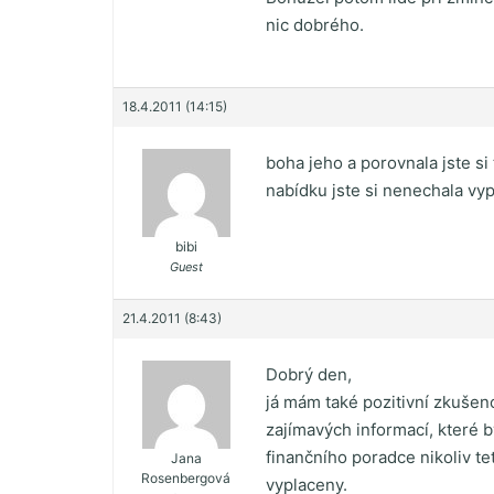
nic dobrého.
18.4.2011 (14:15)
boha jeho a porovnala jste si
nabídku jste si nenechala vy
bibi
Guest
21.4.2011 (8:43)
Dobrý den,
já mám také pozitivní zkušen
zajímavých informací, které b
finančního poradce nikoliv te
Jana
Rosenbergová
vyplaceny.