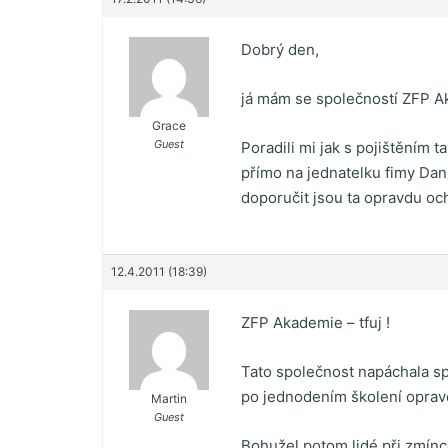
Dobrý den,
já mám se společností ZFP A
Grace
Guest
Poradili mi jak s pojištěním 
přímo na jednatelku fimy Dan
doporučit jsou ta opravdu och
12.4.2011 (18:39)
ZFP Akademie – tfuj !
Tato společnost napáchala spo
po jednodením školení opravd
Martin
Guest
Bohužel potom lidé při zmínce