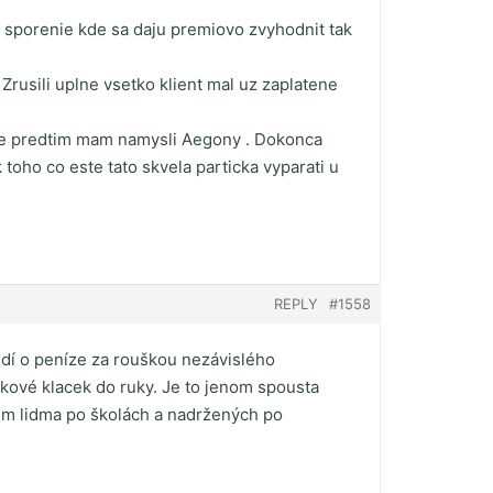
 sporenie kde sa daju premiovo zvyhodnit tak
Zrusili uplne vsetko klient mal uz zaplatene
obene predtim mam namysli Aegony . Dokonca
 toho co este tato skvela particka vyparati u
REPLY
#1558
lidí o peníze za rouškou nezávislého
akové klacek do ruky. Je to jenom spousta
rem lidma po školách a nadržených po