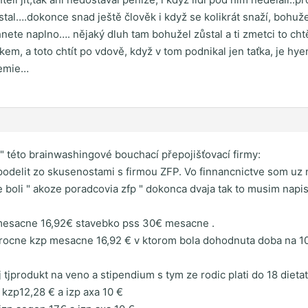
stal….dokonce snad ještě člověk i když se kolikrát snaží, boh
nete naplno…. nějaký dluh tam bohužel zůstal a ti zmetci to cht
em, a toto chtít po vdově, když v tom podnikal jen taťka, je hy
demie…
" této brainwashingové bouchací přepojišťovací firmy:
odelit zo skusenostami s firmou ZFP. Vo finnancnictve som uz n
de boli " akoze poradcovia zfp " dokonca dvaja tak to musim napis
 mesacne 16,92€ stavebko pss 30€ mesacne .
rocne kzp mesacne 16,92 € v ktorom bola dohodnuta doba na 10
 tjprodukt na veno a stipendium s tym ze rodic plati do 18 diet
 kzp12,28 € a izp axa 10 €