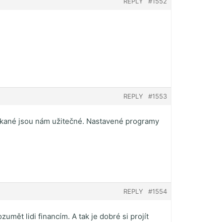
REPLY
#1552
REPLY
#1553
ískané jsou nám užitečné. Nastavené programy
REPLY
#1554
umět lidi financím. A tak je dobré si projít