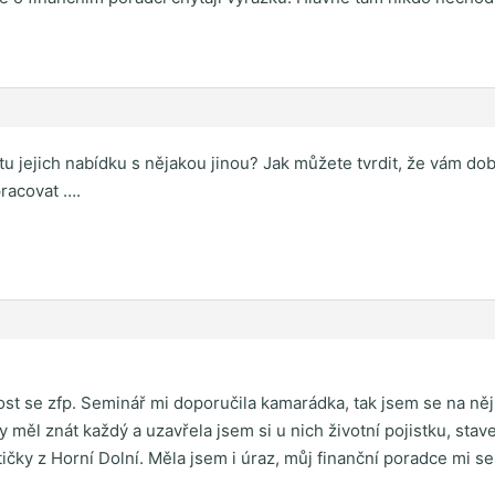
 tu jejich nabídku s nějakou jinou? Jak můžete tvrdit, že vám do
pracovat ….
ost se zfp. Seminář mi doporučila kamarádka, tak jsem se na něj
y měl znát každý a uzavřela jsem si u nich životní pojistku, stav
tičky z Horní Dolní. Měla jsem i úraz, můj finanční poradce mi 