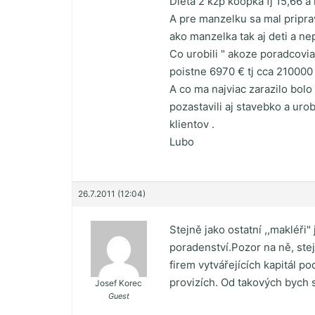
Dieta 2 kžp koopka fj 15,66 a 
A pre manzelku sa mal pripra
ako manzelka tak aj deti a ne
Co urobili " akoze poradcovia
poistne 6970 € tj cca 210000 s
A co ma najviac zarazilo bolo
pozastavili aj stavebko a uro
klientov .
Lubo
26.7.2011 (12:04)
Stejně jako ostatní ,,makléři
poradenství.Pozor na ně, stej
firem vytvářejících kapitál 
provizích. Od takových bych si
Josef Korec
Guest