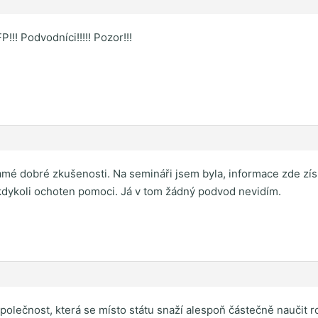
!!! Podvodníci!!!!! Pozor!!!
amé dobré zkušenosti. Na semináři jsem byla, informace zde z
kdykoli ochoten pomoci. Já v tom žádný podvod nevidím.
olečnost, která se místo státu snaží alespoň částečně naučit roz