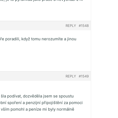
REPLY
#1548
bře poradili, když tomu nerozumíte a jinou
REPLY
#1549
 šla podívat, dozvěděla jsem se spoustu
ební spoření a penzijní připojištění za pomoci
se vším pomohl a peníze mi byly normálně