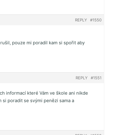
REPLY
#1550
šil, pouze mi poradil kam si spořit aby
REPLY
#1551
h informací které Vám ve škole ani nikde
m si poradit se svými penězi sama a