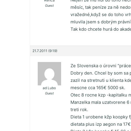
Renča
Guest
měsíc, tak peníze za ně nedo
vražedné,když se do toho vrh
mluvila jsem s dobrým právník
Tak kdo chcete hurá do aka
21.7.2011 (9:19)
Ze Slovenska o úrovni "práce
Dobry den. Chcel by som sa p
zazil na stretnuti u klienta k
mescne cca 165€ 5000 sk.
ad Lubo
Guest
Otec 8 rocne kzp -kapitalku
Manzelka mala uzatvorene 6 
treti rok.
Dieta 1 urobene kžp koopky fj
dietata plus izp aegon na 17€