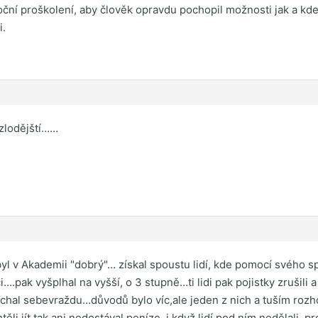
ční proškolení, aby člověk opravdu pochopil možnosti jak a kde
i.
 zlodějští……
yl v Akademii "dobrý"… získal spoustu lidí, kde pomocí svého sp
i….pak vyšplhal na vyšší, o 3 stupně…ti lidi pak pojistky zrušili 
chal sebevraždu…důvodů bylo víc,ale jeden z nich a tuším roz
těli jít,tak ani nedostával peníze, i když lidí pod ním nedělali