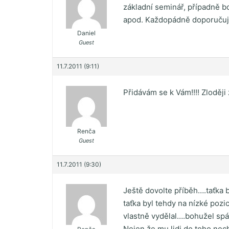
základní seminář, případně bo
apod. Každopádně doporučuj
Daniel
Guest
11.7.2011 (9:11)
Přidávám se k Vám!!!! Zloději
Renča
Guest
11.7.2011 (9:30)
Ještě dovolte příběh….taťka b
taťka byl tehdy na nízké pozic
vlastně vydělal….bohužel spá
Nejen že mu lidi do toho nech