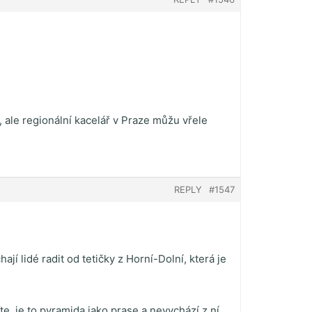
 ale regionální kacelář v Praze můžu vřele
REPLY
#1547
í lidé radit od tetičky z Horní-Dolní, která je
e, je to pyramida jako prase a nevychází z ní