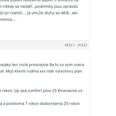
užel někdy se nedaří…podmínky jsou opravdu
ějí po mamči…. já vím,že dluhy se dědí…ale
enismus….
REPLY
#1557
ejaky ten rocik presnejsie 8a to co som vcera
at. Moji klienti rodina xxx mali vytvoreny plan
 rokov, izp axa comfort plus 25 €mesacne uz
ata a poistovna 7 rokov dodovrsenia 25 rokov