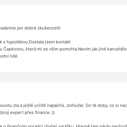
kademie jen dobré zkušenosti!
tak s hypotékou.Dostala jsem kontakt
u Čapkovou, která mi se vším pomohla.Nevím jak jiné kanceláře,
otní lidé.
ustu zla a ještě určitě napáchá…bohužel. Do té doby, co si nechaj
ový expert přes finance :))
 o finančním poradci chytají vyrážku. Hlavně tam nikdo nechoďt