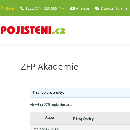
Klient
TELEFON : 380 999 777
Affiliate
Diskuzní fórum
ZFP Akademie
This topic is empty.
Viewing 275 reply threads
Autor
Příspěvky
17.2.2011 (14:36)