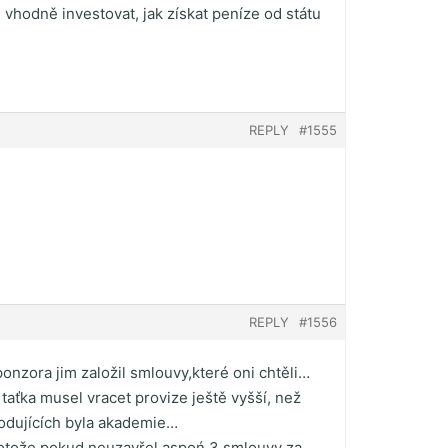
 vhodně investovat, jak získat peníze od státu
REPLY
#1555
REPLY
#1556
onzora jim založil smlouvy,které oni chtěli…
a taťka musel vracet provize ještě vyšší, než
hodujících byla akademie…
..protože pokud neuzavřel aspoń 3 smlouvy za