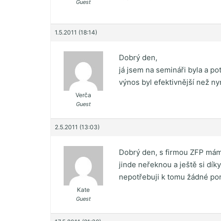
Guest
1.5.2011 (18:14)
Dobrý den,
já jsem na semináři byla a p
výnos byl efektivnější než n
Verča
Guest
2.5.2011 (13:03)
Dobrý den, s firmou ZFP mám
jinde neřeknou a ještě si dí
nepotřebuji k tomu žádné pora
Kate
Guest