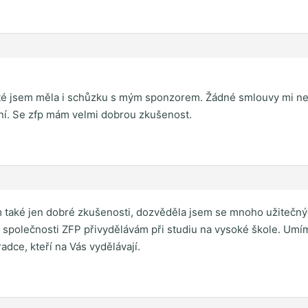
oté jsem měla i schůzku s mým sponzorem. Žádné smlouvy mi neru
yní. Se zfp mám velmi dobrou zkušenost.
 také jen dobré zkušenosti, dozvěděla jsem se mnoho užitečnýc
ky společnosti ZFP přivydělávám při studiu na vysoké škole. Umí
dce, kteří na Vás vydělávají.