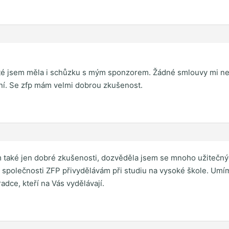
oté jsem měla i schůzku s mým sponzorem. Žádné smlouvy mi neru
yní. Se zfp mám velmi dobrou zkušenost.
 také jen dobré zkušenosti, dozvěděla jsem se mnoho užitečnýc
ky společnosti ZFP přivydělávám při studiu na vysoké škole. Umí
dce, kteří na Vás vydělávají.