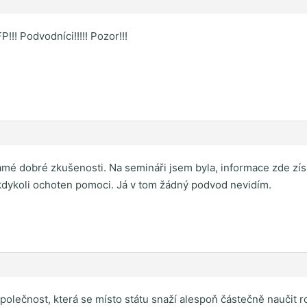
!!! Podvodníci!!!!! Pozor!!!
amé dobré zkušenosti. Na semináři jsem byla, informace zde z
kdykoli ochoten pomoci. Já v tom žádný podvod nevidím.
olečnost, která se místo státu snaží alespoň částečně naučit roz