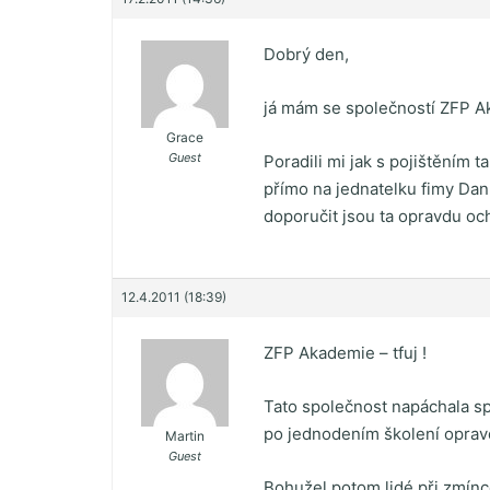
Dobrý den,
já mám se společností ZFP A
Grace
Guest
Poradili mi jak s pojištěním 
přímo na jednatelku fimy Dan
doporučit jsou ta opravdu och
12.4.2011 (18:39)
ZFP Akademie – tfuj !
Tato společnost napáchala spo
po jednodením školení opravd
Martin
Guest
Bohužel potom lidé při zmínce