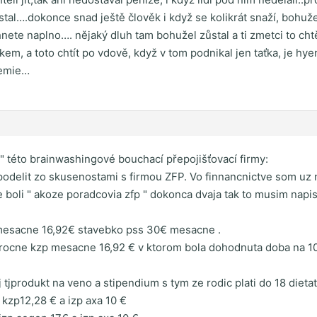
stal….dokonce snad ještě člověk i když se kolikrát snaží, boh
nete naplno…. nějaký dluh tam bohužel zůstal a ti zmetci to cht
em, a toto chtít po vdově, když v tom podnikal jen taťka, je hy
demie…
" této brainwashingové bouchací přepojišťovací firmy:
odelit zo skusenostami s firmou ZFP. Vo finnancnictve som uz n
de boli " akoze poradcovia zfp " dokonca dvaja tak to musim napis
 mesacne 16,92€ stavebko pss 30€ mesacne .
rocne kzp mesacne 16,92 € v ktorom bola dohodnuta doba na 10
 tjprodukt na veno a stipendium s tym ze rodic plati do 18 diet
 kzp12,28 € a izp axa 10 €