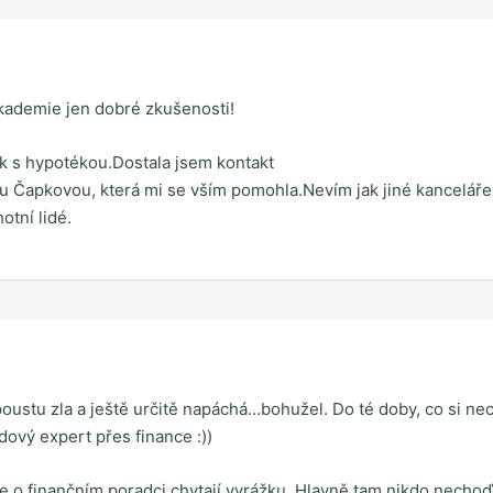
kademie jen dobré zkušenosti!
tak s hypotékou.Dostala jsem kontakt
u Čapkovou, která mi se vším pomohla.Nevím jak jiné kanceláře,
otní lidé.
ustu zla a ještě určitě napáchá…bohužel. Do té doby, co si nechaj
ový expert přes finance :))
 o finančním poradci chytají vyrážku. Hlavně tam nikdo nechoďt