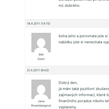
nic dobrého.
18.4.2011 (14:15)
boha jeho a porovnala jste si
nabídku jste si nenechala vy
bibi
Guest
21.4.2011 (8:43)
Dobrý den,
já mám také pozitivní zkušen
zajímavých informací, které b
finančního poradce nikoliv te
Jana
Rosenbergová
vyplaceny.