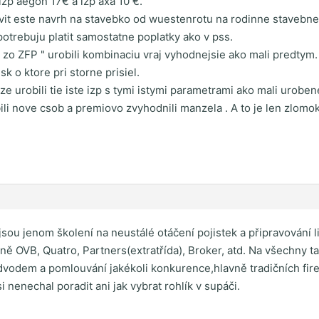
izp aegon 17€ a izp axa 10 €.
vit este navrh na stavebko od wuestenrotu na rodinne stavebne
potrebuju platit samostatne poplatky ako v pss.
 zo ZFP " urobili kombinaciu vraj vyhodnejsie ako mali predtym. 
k o ktore pri storne prisiel.
 ze urobili tie iste izp s tymi istymi parametrami ako mali ur
bili nove csob a premiovo zvyhodnili manzela . A to je len zlomok
" jsou jenom školení na neustálé otáčení pojistek a připravování 
ně OVB, Quatro, Partners(extratřída), Broker, atd. Na všechny t
podvodem a pomlouvání jakékoli konkurence,hlavně tradičních fi
 nenechal poradit ani jak vybrat rohlík v supáči.