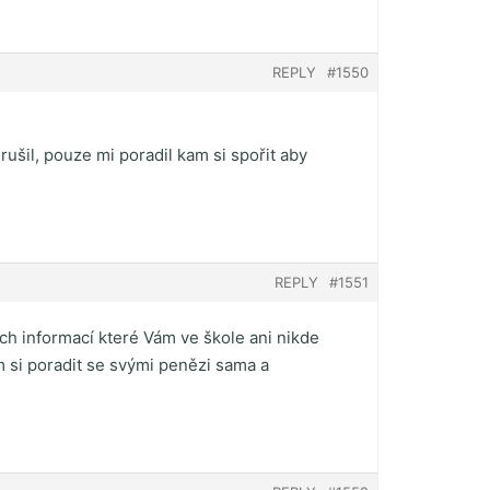
REPLY
#1550
šil, pouze mi poradil kam si spořit aby
REPLY
#1551
h informací které Vám ve škole ani nikde
m si poradit se svými penězi sama a