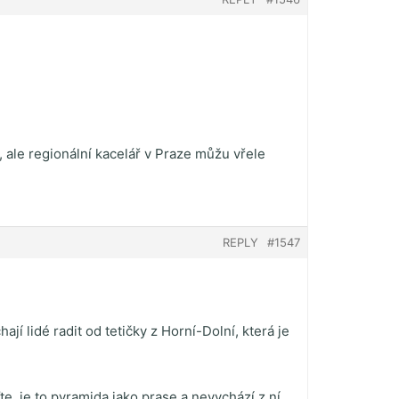
 ale regionální kacelář v Praze můžu vřele
REPLY
#1547
í lidé radit od tetičky z Horní-Dolní, která je
e, je to pyramida jako prase a nevychází z ní