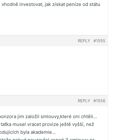
 vhodně investovat, jak získat peníze od státu
REPLY
#1555
REPLY
#1556
onzora jim založil smlouvy,které oni chtěli…
a taťka musel vracet provize ještě vyšší, než
hodujících byla akademie…
..protože pokud neuzavřel aspoń 3 smlouvy za