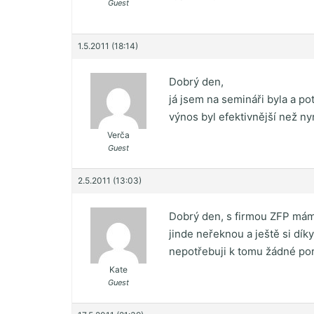
Guest
1.5.2011 (18:14)
Dobrý den,
já jsem na semináři byla a p
výnos byl efektivnější než n
Verča
Guest
2.5.2011 (13:03)
Dobrý den, s firmou ZFP mám
jinde neřeknou a ještě si dí
nepotřebuji k tomu žádné pora
Kate
Guest