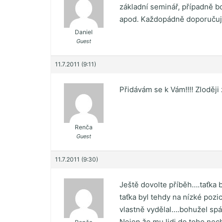
základní seminář, případně bo
apod. Každopádně doporučuj
Daniel
Guest
11.7.2011 (9:11)
Přidávám se k Vám!!!! Zloději
Renča
Guest
11.7.2011 (9:30)
Ještě dovolte příběh….taťka b
taťka byl tehdy na nízké pozic
vlastně vydělal….bohužel spá
Nejen že mu lidi do toho nech