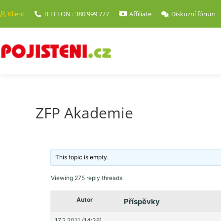
Klient
TELEFON : 380 999 777
Affiliate
Diskuzní fórum
ZFP Akademie
This topic is empty.
Viewing 275 reply threads
Autor
Příspěvky
17.2.2011 (14:36)