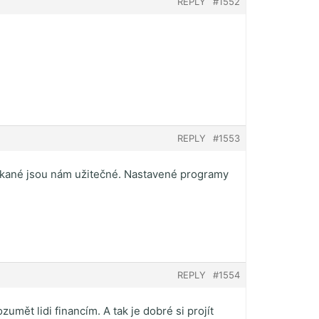
REPLY
#1552
REPLY
#1553
ískané jsou nám užitečné. Nastavené programy
REPLY
#1554
umět lidi financím. A tak je dobré si projít