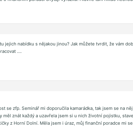
 tu jejich nabídku s nějakou jinou? Jak můžete tvrdit, že vám do
pracovat ….
ost se zfp. Seminář mi doporučila kamarádka, tak jsem se na něj
y měl znát každý a uzavřela jsem si u nich životní pojistku, stav
tičky z Horní Dolní. Měla jsem i úraz, můj finanční poradce mi 