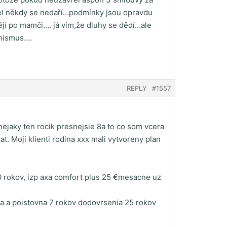
užel někdy se nedaří…podmínky jsou opravdu
ějí po mamči…. já vím,že dluhy se dědí…ale
enismus….
REPLY
#1557
ejaky ten rocik presnejsie 8a to co som vcera
at. Moji klienti rodina xxx mali vytvoreny plan
 rokov, izp axa comfort plus 25 €mesacne uz
ata a poistovna 7 rokov dodovrsenia 25 rokov