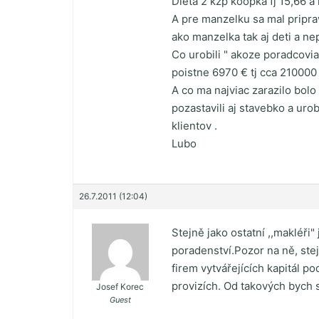
Dieta 2 kžp koopka fj 15,66 a 
A pre manzelku sa mal pripra
ako manzelka tak aj deti a ne
Co urobili " akoze poradcovia
poistne 6970 € tj cca 210000 s
A co ma najviac zarazilo bolo
pozastavili aj stavebko a uro
klientov .
Lubo
26.7.2011 (12:04)
Stejně jako ostatní ,,makléři
poradenství.Pozor na ně, stej
firem vytvářejících kapitál 
provizích. Od takových bych si
Josef Korec
Guest