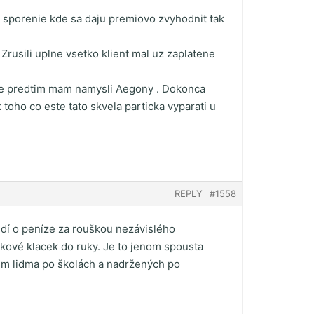
 sporenie kde sa daju premiovo zvyhodnit tak
Zrusili uplne vsetko klient mal uz zaplatene
obene predtim mam namysli Aegony . Dokonca
 toho co este tato skvela particka vyparati u
REPLY
#1558
lidí o peníze za rouškou nezávislého
akové klacek do ruky. Je to jenom spousta
rem lidma po školách a nadržených po