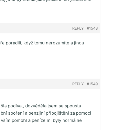
REPLY
#1548
bře poradili, když tomu nerozumíte a jinou
REPLY
#1549
 šla podívat, dozvěděla jsem se spoustu
ební spoření a penzijní připojištění za pomoci
se vším pomohl a peníze mi byly normálně