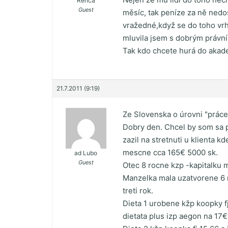
Renča
Guest
měsíc, tak peníze za ně nedo
vražedné,když se do toho vrh
mluvila jsem s dobrým právník
Tak kdo chcete hurá do aka
21.7.2011 (9:19)
Ze Slovenska o úrovni "práce
Dobry den. Chcel by som sa p
zazil na stretnuti u klienta k
mescne cca 165€ 5000 sk.
ad Lubo
Guest
Otec 8 rocne kzp -kapitalku
Manzelka mala uzatvorene 6 
treti rok.
Dieta 1 urobene kžp koopky fj
dietata plus izp aegon na 17€