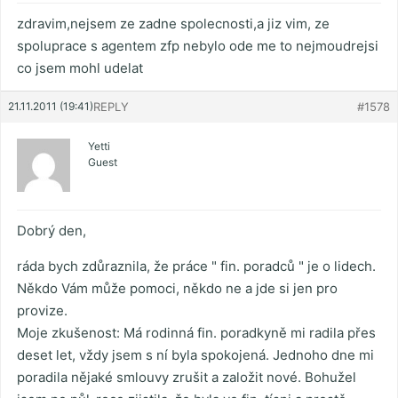
zdravim,nejsem ze zadne spolecnosti,a jiz vim, ze
spoluprace s agentem zfp nebylo ode me to nejmoudrejsi
co jsem mohl udelat
21.11.2011 (19:41)
REPLY
#1578
Yetti
Guest
Dobrý den,
ráda bych zdůraznila, že práce " fin. poradců " je o lidech.
Někdo Vám může pomoci, někdo ne a jde si jen pro
provize.
Moje zkušenost: Má rodinná fin. poradkyně mi radila přes
deset let, vždy jsem s ní byla spokojená. Jednoho dne mi
poradila nějaké smlouvy zrušit a založit nové. Bohužel