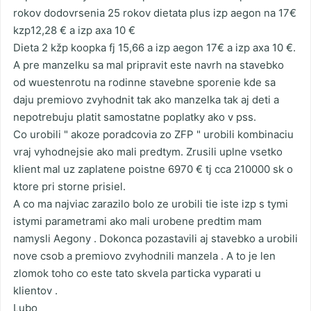
rokov dodovrsenia 25 rokov dietata plus izp aegon na 17€
kzp12,28 € a izp axa 10 €
Dieta 2 kžp koopka fj 15,66 a izp aegon 17€ a izp axa 10 €.
A pre manzelku sa mal pripravit este navrh na stavebko
od wuestenrotu na rodinne stavebne sporenie kde sa
daju premiovo zvyhodnit tak ako manzelka tak aj deti a
nepotrebuju platit samostatne poplatky ako v pss.
Co urobili " akoze poradcovia zo ZFP " urobili kombinaciu
vraj vyhodnejsie ako mali predtym. Zrusili uplne vsetko
klient mal uz zaplatene poistne 6970 € tj cca 210000 sk o
ktore pri storne prisiel.
A co ma najviac zarazilo bolo ze urobili tie iste izp s tymi
istymi parametrami ako mali urobene predtim mam
namysli Aegony . Dokonca pozastavili aj stavebko a urobili
nove csob a premiovo zvyhodnili manzela . A to je len
zlomok toho co este tato skvela particka vyparati u
klientov .
Lubo