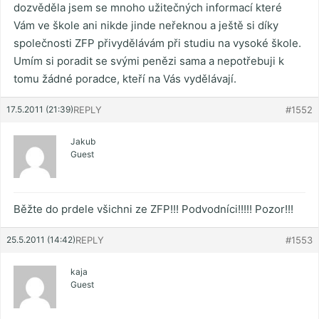
dozvěděla jsem se mnoho užitečných informací které
Vám ve škole ani nikde jinde neřeknou a ještě si díky
společnosti ZFP přivydělávám při studiu na vysoké škole.
Umím si poradit se svými penězi sama a nepotřebuji k
tomu žádné poradce, kteří na Vás vydělávají.
17.5.2011 (21:39)
REPLY
#1552
Jakub
Guest
Běžte do prdele všichni ze ZFP!!! Podvodníci!!!!! Pozor!!!
25.5.2011 (14:42)
REPLY
#1553
kaja
Guest