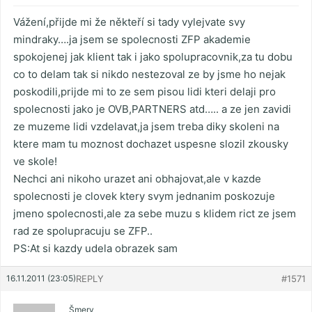
Vážení,přijde mi že někteří si tady vylejvate svy
mindraky….ja jsem se spolecnosti ZFP akademie
spokojenej jak klient tak i jako spolupracovnik,za tu dobu
co to delam tak si nikdo nestezoval ze by jsme ho nejak
poskodili,prijde mi to ze sem pisou lidi kteri delaji pro
spolecnosti jako je OVB,PARTNERS atd….. a ze jen zavidi
ze muzeme lidi vzdelavat,ja jsem treba diky skoleni na
ktere mam tu moznost dochazet uspesne slozil zkousky
ve skole!
Nechci ani nikoho urazet ani obhajovat,ale v kazde
spolecnosti je clovek ktery svym jednanim poskozuje
jmeno spolecnosti,ale za sebe muzu s klidem rict ze jsem
rad ze spolupracuju se ZFP..
PS:At si kazdy udela obrazek sam
16.11.2011 (23:05)
REPLY
#1571
Šmery