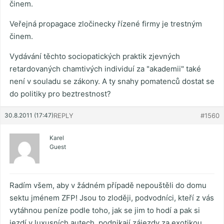
činem.
Veřejná propagace zločinecky řízené firmy je trestným
činem.
Vydávání těchto sociopatických praktik zjevných
retardovaných chamtivých individuí za "akademii" také
není v souladu se zákony. A ty snahy pomatenců dostat se
do politiky pro beztrestnost?
30.8.2011 (17:47)
REPLY
#1560
Karel
Guest
Radím všem, aby v žádném případě nepouštěli do domu
sektu jménem ZFP! Jsou to zloději, podvodníci, kteří z vás
vytáhnou peníze podle toho, jak se jim to hodí a pak si
jezdí v luxusních autech, podnikají zájezdy za exotikou