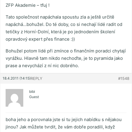
ZFP Akademie – tfuj !
Tato společnost napáchala spoustu zla a ještě určitě
napáchá…bohužel. Do té doby, co si nechají lidé radit od
tetičky z Horní-Dolní, která je po jednodením školení
opravdový expert přes finance :))
Bohužel potom lidé při zmínce o finančním poradci chytají
vyrážku. Hlavně tam nikdo nechoďte, je to pyramida jako
prase a nevychází z ní nic dobrého.
18.4.2011 (14:15)
REPLY
#1548
bibi
Guest
boha jeho a porovnala jste si tu jejich nabídku s nějakou
jinou? Jak můžete tvrdit, že vám dobře poradili, když