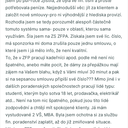
jsem po půl-roce zjistila, že byla ve fin. tísni a prostě
potřebovala peníze. Nejjednodušší věc: jít za klientem a
založit nové smlouvy-pro ni výhodnější z hlediska provizí.
Rozhodla jsem se tedy porozumět alespoň částečně
tomuto systému sama- pouze v oblasti, kterou sama
využívám. Šla jsem na ZS ZFPA. Získala jsem své lic. číslo,
má sponzorka mi doma zrušila pouze jednu smlouvu, o
které jsem i já mělo info, že není kvalitní.
To, že v ZFP pracují kadeřníci apod. podle mě není nic
špatného, anebo máte pocit, že dámy za přepážkou mají
zájem na Vašem blahu, když s Vámi mluví 30 minut a pak
si na sepsanou smlouvu připíší své číslo??? Mimo jiné i v
dalších poradenských společnostech pracují lidé typu:
studenti, kterým bylo sotva 18 let, prodavačka, elektrikář
atd… Není na tom nic špatného, pokud jsou tito lidé
zodpovědní a chtějí mít spokojené klienty. Já mám
vystudované 2 VŠ, MBA. Byla jsem ochotna si za službu
fin. poradenství zaplatit, až do již zmiňované situace.