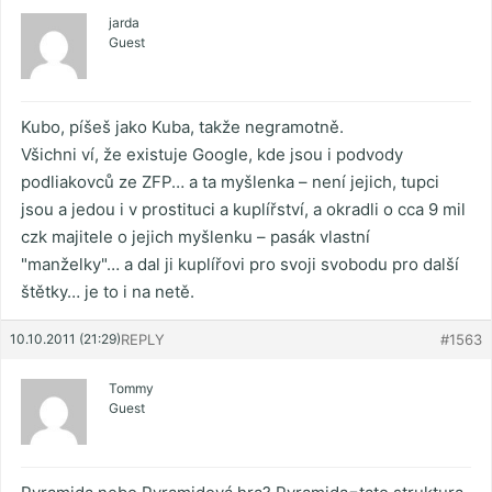
jarda
Guest
Kubo, píšeš jako Kuba, takže negramotně.
Všichni ví, že existuje Google, kde jsou i podvody
podliakovců ze ZFP… a ta myšlenka – není jejich, tupci
jsou a jedou i v prostituci a kuplířství, a okradli o cca 9 mil
czk majitele o jejich myšlenku – pasák vlastní
"manželky"… a dal ji kuplířovi pro svoji svobodu pro další
štětky… je to i na netě.
10.10.2011 (21:29)
REPLY
#1563
Tommy
Guest