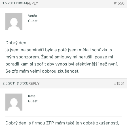
1.5.2011 (18:14)
REPLY
#1550
Verča
Guest
Dobrý den,
já jsem na semináři byla a poté jsem měla i schůzku s
mým sponzorem. Žádné smlouvy mi nerušil, pouze mi
poradil kam si spořit aby výnos byl efektivnější než nyní.
Se zfp mám velmi dobrou zkušenost.
2.5.2011 (13:03)
REPLY
#1551
Kate
Guest
Dobrý den, s firmou ZFP mám také jen dobré zkušenosti,