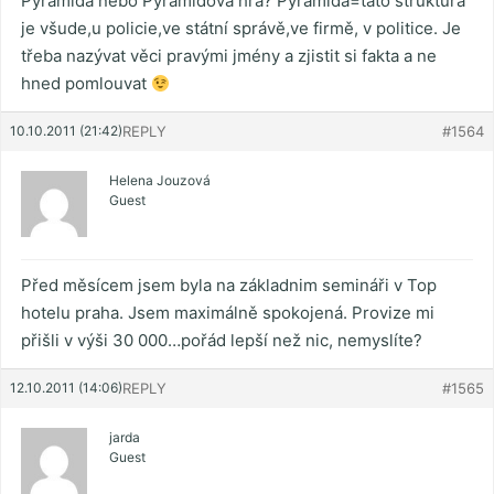
Pyramida nebo Pyramidová hra? Pyramida=tato struktura
je všude,u policie,ve státní správě,ve firmě, v politice. Je
třeba nazývat věci pravými jmény a zjistit si fakta a ne
hned pomlouvat
10.10.2011 (21:42)
REPLY
#1564
Helena Jouzová
Guest
Před měsícem jsem byla na základnim semináři v Top
hotelu praha. Jsem maximálně spokojená. Provize mi
přišli v výši 30 000…pořád lepší než nic, nemyslíte?
12.10.2011 (14:06)
REPLY
#1565
jarda
Guest