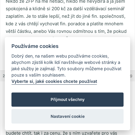
Nikdo ze ZFP na mě netlačí, nikdo mě nevydírá a já jsem
spokojená a klidně si 200 kč za další vzdělávací seminář
zaplatím. Je to stále lepší, než jít do jiné fin. společnosti,
kde z vás chtějí vychovat fin. poradce a platíte mnohem
větší částku, anebo Vás rovnou odmítnou s tím, že pokud
nechcete pracovat, máte smůlu.
Používáme cookies
S pozdravem
Dobrý den, na našem webu používáme cookies,
abychom zjistili kolik lidí navštěvuje webové stránky a
Yetti
jaké služby je zajímají. Tyto soubory můžeme používat
pouze s vaším souhlasem.
22.11.2011 (15:43)
REPLY
#1579
Vyberte si, jaké cookies chcete používat
Karel
Guest
Přijmout všechny
Nastavení cookie
To všechno je mazání medu kolem huby. Když něco
děláte, tak to děláte kvůli penězům a když ti peníze
budete chtít, tak i za cenu, že s ním uzvařete pro vás