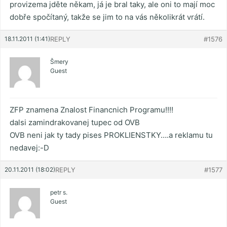
provizema jděte někam, já je bral taky, ale oni to mají moc
dobře spočítaný, takže se jim to na vás několikrát vrátí.
18.11.2011 (1:41)
REPLY
#1576
Šmery
Guest
ZFP znamena Znalost Financnich Programu!!!!
dalsi zamindrakovanej tupec od OVB
OVB neni jak ty tady pises PROKLIENSTKY….a reklamu tu
nedavej:-D
20.11.2011 (18:02)
REPLY
#1577
petr s.
Guest