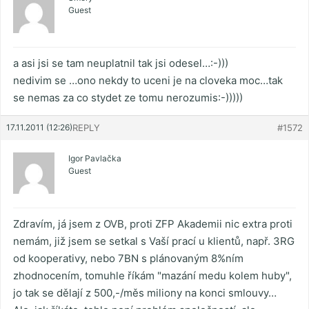
Guest
a asi jsi se tam neuplatnil tak jsi odesel…:-)))
nedivim se …ono nekdy to uceni je na cloveka moc…tak
se nemas za co stydet ze tomu nerozumis:-)))))
17.11.2011 (12:26)
REPLY
#1572
Igor Pavlačka
Guest
Zdravím, já jsem z OVB, proti ZFP Akademii nic extra proti
nemám, již jsem se setkal s Vaší prací u klientů, např. 3RG
od kooperativy, nebo 7BN s plánovaným 8%ním
zhodnocením, tomuhle říkám "mazání medu kolem huby",
jo tak se dělají z 500,-/měs miliony na konci smlouvy…