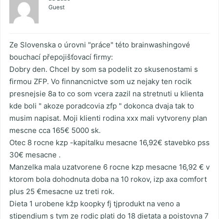
Guest
Ze Slovenska o úrovni "práce" této brainwashingové
bouchací přepojišťovací firmy:
Dobry den. Chcel by som sa podelit zo skusenostami s
firmou ZFP. Vo finnancnictve som uz nejaky ten rocik
presnejsie 8a to co som vcera zazil na stretnuti u klienta
kde boli " akoze poradcovia zfp " dokonca dvaja tak to
musim napisat. Moji klienti rodina xxx mali vytvoreny plan
mescne cca 165€ 5000 sk.
Otec 8 rocne kzp -kapitalku mesacne 16,92€ stavebko pss
30€ mesacne .
Manzelka mala uzatvorene 6 rocne kzp mesacne 16,92 € v
ktorom bola dohodnuta doba na 10 rokov, izp axa comfort
plus 25 €mesacne uz treti rok.
Dieta 1 urobene kžp koopky fj tjprodukt na veno a
stipendium s tym ze rodic plati do 18 dietata a poistovna 7