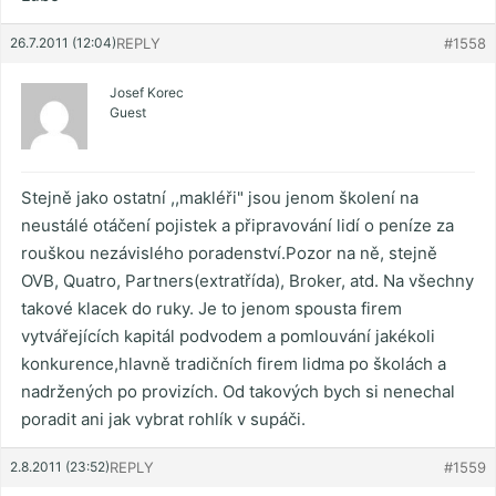
26.7.2011 (12:04)
REPLY
#1558
Josef Korec
Guest
Stejně jako ostatní ,,makléři" jsou jenom školení na
neustálé otáčení pojistek a připravování lidí o peníze za
rouškou nezávislého poradenství.Pozor na ně, stejně
OVB, Quatro, Partners(extratřída), Broker, atd. Na všechny
takové klacek do ruky. Je to jenom spousta firem
vytvářejících kapitál podvodem a pomlouvání jakékoli
konkurence,hlavně tradičních firem lidma po školách a
nadržených po provizích. Od takových bych si nenechal
poradit ani jak vybrat rohlík v supáči.
2.8.2011 (23:52)
REPLY
#1559