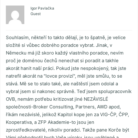
Igor Pavlačka
Guest
Souhlasím, někteří to takto dělají, je to špatně, je velice
složité si vůbec dobrého poradce vybrat. Jinak, v
Německu má již skoro každý vlastního poradce, nevím
proč je doménou čechů nenechat si poradit a takhle
akorát hanit naší práci. Pokud jste nespokojený, tak jste
natrefil akorát na "lovce provizí", měl jste smůlu, to se
stává. Mě se to stalo také, ale naštěstí jsem odolal a
vybral jsem si nakonec správně. Teď jsem spolupracovník
OVB, nemám potřebu kritizovat jiné NEZÁVISLÉ
společnosti-Broker Consulting, Partners, AWD apod,
říkám nezávislé, jelikož Kapitol kope jen za VIG-ČP, ČPP,
Kooperativa, a ZFP Akademie-to jsou jen
zprostředkovatelé, nikoliv poradci. Takže pane Korče být
Vámi přehodnotil bych Vaše výroky, jsou unáhlené a