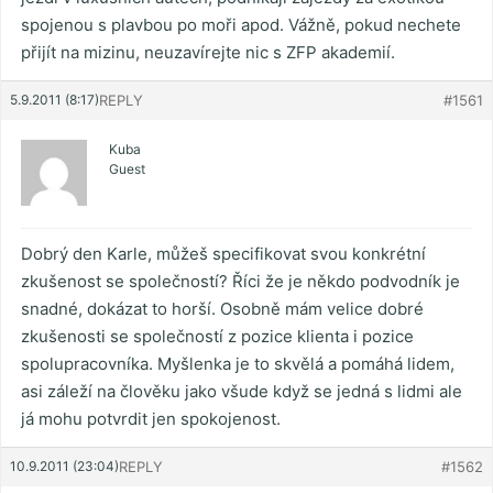
spojenou s plavbou po moři apod. Vážně, pokud nechete
přijít na mizinu, neuzavírejte nic s ZFP akademií.
5.9.2011 (8:17)
REPLY
#1561
Kuba
Guest
Dobrý den Karle, můžeš specifikovat svou konkrétní
zkušenost se společností? Říci že je někdo podvodník je
snadné, dokázat to horší. Osobně mám velice dobré
zkušenosti se společností z pozice klienta i pozice
spolupracovníka. Myšlenka je to skvělá a pomáhá lidem,
asi záleží na člověku jako všude když se jedná s lidmi ale
já mohu potvrdit jen spokojenost.
10.9.2011 (23:04)
REPLY
#1562