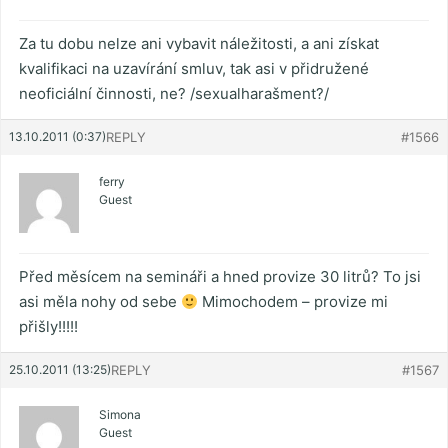
Za tu dobu nelze ani vybavit náležitosti, a ani získat
kvalifikaci na uzavírání smluv, tak asi v přidružené
neoficiální činnosti, ne? /sexualharašment?/
13.10.2011 (0:37)
REPLY
#1566
ferry
Guest
Před měsícem na semináři a hned provize 30 litrů? To jsi
asi měla nohy od sebe
Mimochodem – provize mi
přišly!!!!!
25.10.2011 (13:25)
REPLY
#1567
Simona
Guest