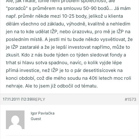
Ale, jak říkáte, tohle není problém společností, ale
"poradců" s průměrem na smlouvu 50-90 bodů… Já mám
např. průměr někde mezi 10-25 body, jelikož u klienta
dělám všechno od základu, výhodně, kvalitně a nehledím
jen na to kde udělat IŽP, nebo úrazovku, pro mě je IŽP na
posledním místě. A jestli mi tu bude někdo vysvětlovat, že
je IŽP zastaralé a že je lepší investovat napřímo, může to
zkusit. Kdo z nás bude týden co týden sledovat fondy a
trhat si hlavu sotva spadnou, navíc, o kolik vyjde lépe
přímá investice, než IŽP je to o pár desetitisícovek na
konci období, což dle mého soudu na 40ti letech moc roli
nehraje. Ale to jsem již odbočil od tématu.
17.11.2011 (12:39)
REPLY
#1573
Igor Pavlačka
Guest