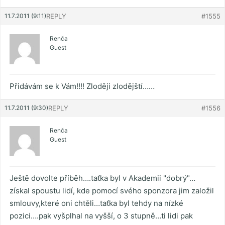
11.7.2011 (9:11)
REPLY
#1555
Renča
Guest
Přidávám se k Vám!!!! Zloději zlodějští……
11.7.2011 (9:30)
REPLY
#1556
Renča
Guest
Ještě dovolte příběh….taťka byl v Akademii "dobrý"…
získal spoustu lidí, kde pomocí svého sponzora jim založil
smlouvy,které oni chtěli…taťka byl tehdy na nízké
pozici….pak vyšplhal na vyšší, o 3 stupně…ti lidi pak