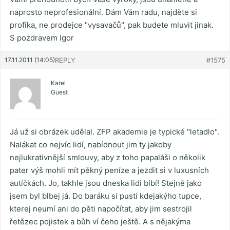
naprosto neprofesionální. Dám Vám radu, najděte si
profíka, ne prodejce "vysavačů", pak budete mluvit jinak.
S pozdravem Igor
17.11.2011 (14:05)
REPLY
#1575
Karel
Guest
Já už si obrázek udělal. ZFP akademie je typické "letadlo".
Nalákat co nejvíc lidí, nabídnout jim ty jakoby
nejlukrativnější smlouvy, aby z toho papaláši o několik
pater výš mohli mít pěkný peníze a jezdit si v luxusních
autíčkách. Jo, takhle jsou dneska lidi blbí! Stejně jako
jsem byl blbej já. Do baráku si pustí kdejakýho tupce,
kterej neumí ani do pěti napočítat, aby jim sestrojil
řetězec pojistek a bůh ví čeho ještě. A s nějakýma