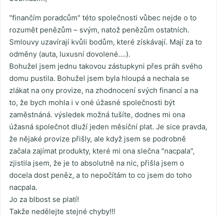
"finančím poradcům" této společnosti vůbec nejde o to
rozumět penězům – svým, natož penězům ostatních.
Smlouvy uzavírají kvůli bodům, které získávají. Mají za to
odměny (auta, luxusní dovolené….).
Bohužel jsem jednu takovou zástupkyni přes práh svého
domu pustila. Bohužel jsem byla hloupá a nechala se
zlákat na ony provize, na zhodnocení svých financí a na
to, že bych mohla i v oné úžasné společnosti být
zaměstnáná. výsledek možná tušíte, dodnes mi ona
úžasná společnot dluží jeden měsíční plat. Je sice pravda,
že nějaké provize přišly, ale když jsem se podrobně
začala zajímat produkty, které mi ona slečna "nacpala",
zjistila jsem, že je to absolutně na nic, přišla jsem o
docela dost peněz, a to nepočítám to co jsem do toho
nacpala.
Jo za blbost se platí!
Takže nedělejte stejné chyby!!!