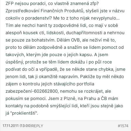
ZFP nejsou poradci, co vlastně znamená zfp?
Zprostředkování Finančních Produktů, slyšeli jste v názvu
cokoliv o poradenství? Me to z toho nijak nevyplynulo…
Tím ale nechci hanit ty zodpovědné lidi, co mají v sobě
alespoň kousek cti, lidskosti, duchapřítomnosti a nehrnou
se pouze za bohatstvím. Dělám OVB, ale neživí mě to,
proto to dělám zodpovědně a snažím se lidem pomoct od
takových, kterým jde pouze o jejich kapsu. A jsem
úspěšný, protože se těm lidem dokážu i po půl roce
podívat do očí a vpřípadě, že se někde stane chybka, jsme
jenom lidi, tak ji okamžitě napravím. Pakliže by měl někdo
zájem o kontrolu jejich stávajícího portfolia
zabezpečení-602662800, nemohu se rozkrájet, ale
pokusím se pomoci. Jsem z Plzně, na Prahu a ČB mám
kontakty na podobně smýšlející lidi, kteří jsou stejně jako
já "proklientští".
17.11.2011 (13:00)
REPLY
#1574