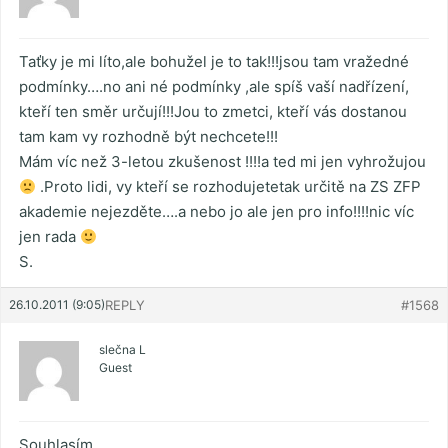
Taťky je mi líto,ale bohužel je to tak!!!jsou tam vražedné
podmínky….no ani né podmínky ,ale spíš vaší nadřízení,
kteří ten směr určují!!!Jou to zmetci, kteří vás dostanou
tam kam vy rozhodně být nechcete!!!
Mám víc než 3-letou zkušenost !!!!a ted mi jen vyhrožujou
.Proto lidi, vy kteří se rozhodujetetak určitě na ZS ZFP
akademie nejezděte….a nebo jo ale jen pro info!!!!nic víc
jen rada
S.
26.10.2011 (9:05)
REPLY
#1568
slečna L
Guest
Souhlasím,