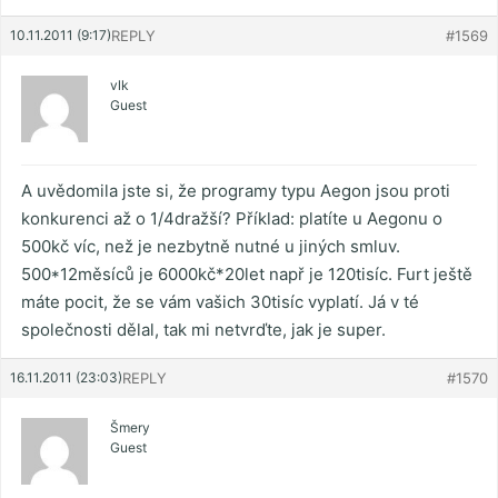
10.11.2011 (9:17)
REPLY
#1569
vlk
Guest
A uvědomila jste si, že programy typu Aegon jsou proti
konkurenci až o 1/4dražší? Příklad: platíte u Aegonu o
500kč víc, než je nezbytně nutné u jiných smluv.
500*12měsíců je 6000kč*20let např je 120tisíc. Furt ještě
máte pocit, že se vám vašich 30tisíc vyplatí. Já v té
společnosti dělal, tak mi netvrďte, jak je super.
16.11.2011 (23:03)
REPLY
#1570
Šmery
Guest