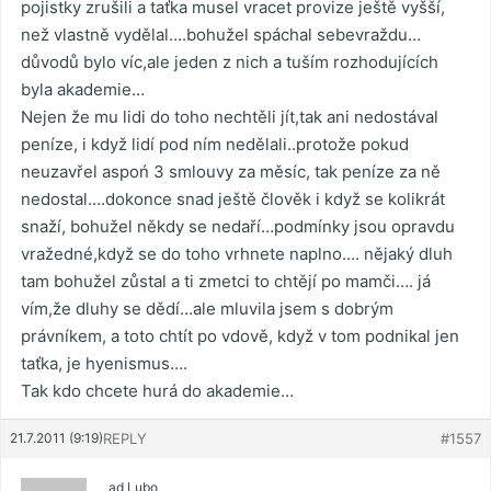
pojistky zrušili a taťka musel vracet provize ještě vyšší,
než vlastně vydělal….bohužel spáchal sebevraždu…
důvodů bylo víc,ale jeden z nich a tuším rozhodujících
byla akademie…
Nejen že mu lidi do toho nechtěli jít,tak ani nedostával
peníze, i když lidí pod ním nedělali..protože pokud
neuzavřel aspoń 3 smlouvy za měsíc, tak peníze za ně
nedostal….dokonce snad ještě člověk i když se kolikrát
snaží, bohužel někdy se nedaří…podmínky jsou opravdu
vražedné,když se do toho vrhnete naplno…. nějaký dluh
tam bohužel zůstal a ti zmetci to chtějí po mamči…. já
vím,že dluhy se dědí…ale mluvila jsem s dobrým
právníkem, a toto chtít po vdově, když v tom podnikal jen
taťka, je hyenismus….
Tak kdo chcete hurá do akademie…
21.7.2011 (9:19)
REPLY
#1557
ad Lubo