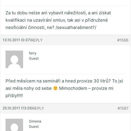
Za tu dobu nelze ani vybavit náležitosti, a ani získat
kvalifikaci na uzavírání smluv, tak asi v přidružené
neoficiální činnosti, ne? /sexualharašment?/
13.10.2011 (0:37)
REPLY
#1566
ferry
Guest
Před měsícem na semináři a hned provize 30 litrů? To jsi
asi měla nohy od sebe
Mimochodem – provize mi
přišly!!!!!
25.10.2011 (13:25)
REPLY
#1567
Simona
Guest