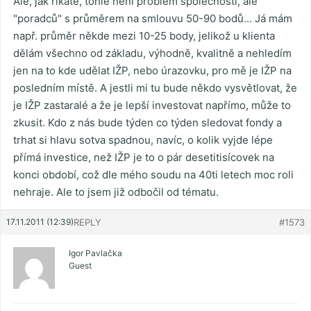
Ale, jak říkáte, tohle není problém společností, ale
"poradců" s průměrem na smlouvu 50-90 bodů… Já mám
např. průměr někde mezi 10-25 body, jelikož u klienta
dělám všechno od základu, výhodně, kvalitně a nehledím
jen na to kde udělat IŽP, nebo úrazovku, pro mě je IŽP na
posledním místě. A jestli mi tu bude někdo vysvětlovat, že
je IŽP zastaralé a že je lepší investovat napřímo, může to
zkusit. Kdo z nás bude týden co týden sledovat fondy a
trhat si hlavu sotva spadnou, navíc, o kolik vyjde lépe
přímá investice, než IŽP je to o pár desetitisícovek na
konci období, což dle mého soudu na 40ti letech moc roli
nehraje. Ale to jsem již odbočil od tématu.
17.11.2011 (12:39)
REPLY
#1573
Igor Pavlačka
Guest