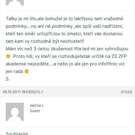
Taťky je mi líto,ale bohužel je to tak!!!jsou tam vražedné
podmínky….no ani né podmínky ,ale spíš vaší nadřízení,
kteří ten směr určují!!!Jou to zmetci, kteří vás dostanou
tam kam vy rozhodně být nechcete!!!
Mám víc než 3-letou zkušenost !!!!a ted mi jen vyhrožujou
.Proto lidi, vy kteří se rozhodujetetak určitě na ZS ZFP
akademie nejezděte….a nebo jo ale jen pro info!!!!nic víc
jen rada
S.
26.10.2011 (9:05)
REPLY
#1568
slečna L
Guest
Souhlasím,