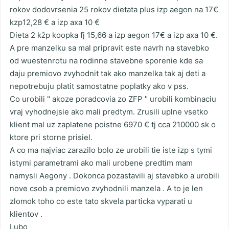
rokov dodovrsenia 25 rokov dietata plus izp aegon na 17€
kzp12,28 € a izp axa 10 €
Dieta 2 kžp koopka fj 15,66 a izp aegon 17€ a izp axa 10 €.
A pre manzelku sa mal pripravit este navrh na stavebko
od wuestenrotu na rodinne stavebne sporenie kde sa
daju premiovo zvyhodnit tak ako manzelka tak aj deti a
nepotrebuju platit samostatne poplatky ako v pss.
Co urobili " akoze poradcovia zo ZFP " urobili kombinaciu
vraj vyhodnejsie ako mali predtym. Zrusili uplne vsetko
klient mal uz zaplatene poistne 6970 € tj cca 210000 sk o
ktore pri storne prisiel.
A co ma najviac zarazilo bolo ze urobili tie iste izp s tymi
istymi parametrami ako mali urobene predtim mam
namysli Aegony . Dokonca pozastavili aj stavebko a urobili
nove csob a premiovo zvyhodnili manzela . A to je len
zlomok toho co este tato skvela particka vyparati u
klientov .
Lubo