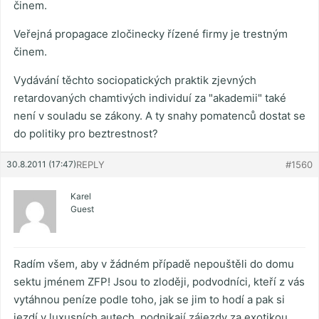
činem.
Veřejná propagace zločinecky řízené firmy je trestným
činem.
Vydávání těchto sociopatických praktik zjevných
retardovaných chamtivých individuí za "akademii" také
není v souladu se zákony. A ty snahy pomatenců dostat se
do politiky pro beztrestnost?
30.8.2011 (17:47)
REPLY
#1560
Karel
Guest
Radím všem, aby v žádném případě nepouštěli do domu
sektu jménem ZFP! Jsou to zloději, podvodníci, kteří z vás
vytáhnou peníze podle toho, jak se jim to hodí a pak si
jezdí v luxusních autech, podnikají zájezdy za exotikou