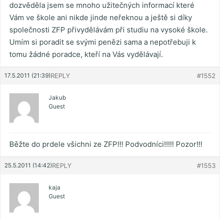
dozvěděla jsem se mnoho užitečných informací které
Vám ve škole ani nikde jinde neřeknou a ještě si díky
společnosti ZFP přivydělávám při studiu na vysoké škole.
Umím si poradit se svými penězi sama a nepotřebuji k
tomu žádné poradce, kteří na Vás vydělávají.
17.5.2011 (21:39)
REPLY
#1552
Jakub
Guest
Běžte do prdele všichni ze ZFP!!! Podvodníci!!!!! Pozor!!!
25.5.2011 (14:42)
REPLY
#1553
kaja
Guest