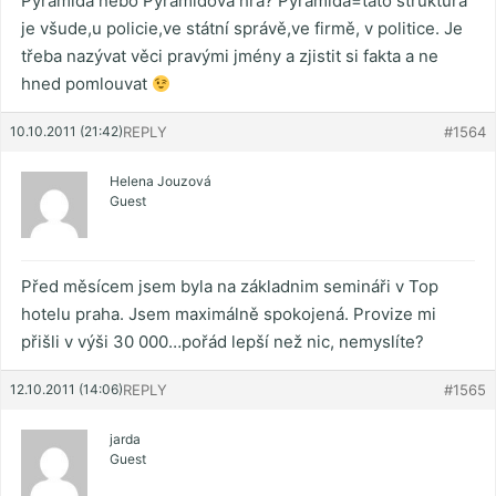
Pyramida nebo Pyramidová hra? Pyramida=tato struktura
je všude,u policie,ve státní správě,ve firmě, v politice. Je
třeba nazývat věci pravými jmény a zjistit si fakta a ne
hned pomlouvat
10.10.2011 (21:42)
REPLY
#1564
Helena Jouzová
Guest
Před měsícem jsem byla na základnim semináři v Top
hotelu praha. Jsem maximálně spokojená. Provize mi
přišli v výši 30 000…pořád lepší než nic, nemyslíte?
12.10.2011 (14:06)
REPLY
#1565
jarda
Guest