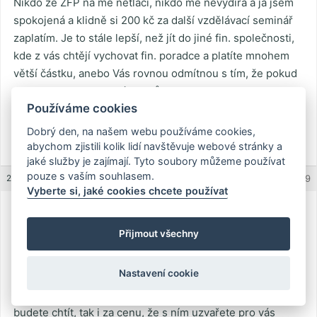
Nikdo ze ZFP na mě netlačí, nikdo mě nevydírá a já jsem
spokojená a klidně si 200 kč za další vzdělávací seminář
zaplatím. Je to stále lepší, než jít do jiné fin. společnosti,
kde z vás chtějí vychovat fin. poradce a platíte mnohem
větší částku, anebo Vás rovnou odmítnou s tím, že pokud
nechcete pracovat, máte smůlu.
Používáme cookies
S pozdravem
Dobrý den, na našem webu používáme cookies,
abychom zjistili kolik lidí navštěvuje webové stránky a
Yetti
jaké služby je zajímají. Tyto soubory můžeme používat
pouze s vaším souhlasem.
22.11.2011 (15:43)
REPLY
#1579
Vyberte si, jaké cookies chcete používat
Karel
Guest
Přijmout všechny
Nastavení cookie
To všechno je mazání medu kolem huby. Když něco
děláte, tak to děláte kvůli penězům a když ti peníze
budete chtít, tak i za cenu, že s ním uzvařete pro vás