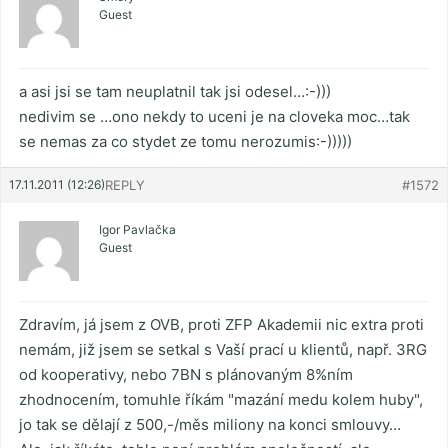
Guest
a asi jsi se tam neuplatnil tak jsi odesel…:-)))
nedivim se …ono nekdy to uceni je na cloveka moc…tak
se nemas za co stydet ze tomu nerozumis:-)))))
17.11.2011 (12:26)
REPLY
#1572
Igor Pavlačka
Guest
Zdravím, já jsem z OVB, proti ZFP Akademii nic extra proti
nemám, již jsem se setkal s Vaší prací u klientů, např. 3RG
od kooperativy, nebo 7BN s plánovaným 8%ním
zhodnocením, tomuhle říkám "mazání medu kolem huby",
jo tak se dělají z 500,-/měs miliony na konci smlouvy…