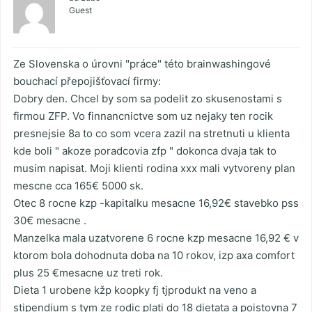
Guest
Ze Slovenska o úrovni "práce" této brainwashingové
bouchací přepojišťovací firmy:
Dobry den. Chcel by som sa podelit zo skusenostami s
firmou ZFP. Vo finnancnictve som uz nejaky ten rocik
presnejsie 8a to co som vcera zazil na stretnuti u klienta
kde boli " akoze poradcovia zfp " dokonca dvaja tak to
musim napisat. Moji klienti rodina xxx mali vytvoreny plan
mescne cca 165€ 5000 sk.
Otec 8 rocne kzp -kapitalku mesacne 16,92€ stavebko pss
30€ mesacne .
Manzelka mala uzatvorene 6 rocne kzp mesacne 16,92 € v
ktorom bola dohodnuta doba na 10 rokov, izp axa comfort
plus 25 €mesacne uz treti rok.
Dieta 1 urobene kžp koopky fj tjprodukt na veno a
stipendium s tym ze rodic plati do 18 dietata a poistovna 7