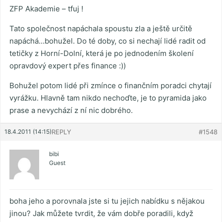
ZFP Akademie – tfuj !
Tato společnost napáchala spoustu zla a ještě určitě
napáchá…bohužel. Do té doby, co si nechají lidé radit od
tetičky z Horní-Dolní, která je po jednodením školení
opravdový expert přes finance :))
Bohužel potom lidé při zmínce o finančním poradci chytají
vyrážku. Hlavně tam nikdo nechoďte, je to pyramida jako
prase a nevychází z ní nic dobrého.
18.4.2011 (14:15)
REPLY
#1548
bibi
Guest
boha jeho a porovnala jste si tu jejich nabídku s nějakou
jinou? Jak můžete tvrdit, že vám dobře poradili, když