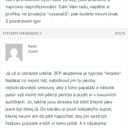
naprosto neprofesionální. Dám Vám radu, najděte si
profíka, ne prodejce "vysavačů", pak budete mluvit jinak.
S pozdravem Igor
17.11.2011 (14:05)
REPLY
#1575
Karel
Guest
Já už si obrázek udělal. ZFP akademie je typické "letadlo".
Nalákat co nejvíc lidí, nabídnout jim ty jakoby
nejlukrativnější smlouvy, aby z toho papaláši o několik
pater výš mohli mít pěkný peníze a jezdit si v luxusních
autíčkách. Jo, takhle jsou dneska lidi blbí! Stejně jako
jsem byl blbej já. Do baráku si pustí kdejakýho tupce,
kterej neumí ani do pěti napočítat, aby jim sestrojil
řetězec pojistek a bůh ví čeho ještě. A s nějakýma