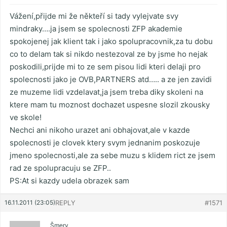
Vážení,přijde mi že někteří si tady vylejvate svy
mindraky….ja jsem se spolecnosti ZFP akademie
spokojenej jak klient tak i jako spolupracovnik,za tu dobu
co to delam tak si nikdo nestezoval ze by jsme ho nejak
poskodili,prijde mi to ze sem pisou lidi kteri delaji pro
spolecnosti jako je OVB,PARTNERS atd….. a ze jen zavidi
ze muzeme lidi vzdelavat,ja jsem treba diky skoleni na
ktere mam tu moznost dochazet uspesne slozil zkousky
ve skole!
Nechci ani nikoho urazet ani obhajovat,ale v kazde
spolecnosti je clovek ktery svym jednanim poskozuje
jmeno spolecnosti,ale za sebe muzu s klidem rict ze jsem
rad ze spolupracuju se ZFP..
PS:At si kazdy udela obrazek sam
16.11.2011 (23:05)
REPLY
#1571
Šmery