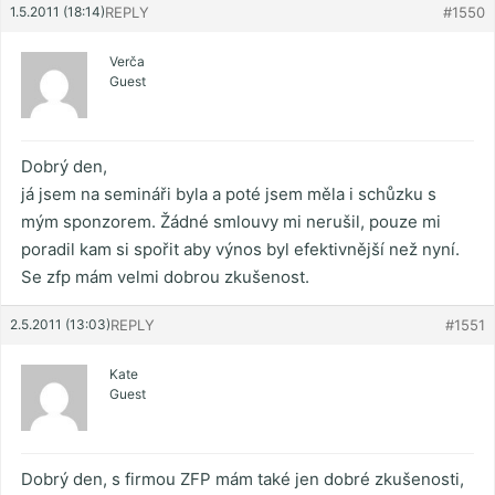
1.5.2011 (18:14)
REPLY
#1550
Verča
Guest
Dobrý den,
já jsem na semináři byla a poté jsem měla i schůzku s
mým sponzorem. Žádné smlouvy mi nerušil, pouze mi
poradil kam si spořit aby výnos byl efektivnější než nyní.
Se zfp mám velmi dobrou zkušenost.
2.5.2011 (13:03)
REPLY
#1551
Kate
Guest
Dobrý den, s firmou ZFP mám také jen dobré zkušenosti,