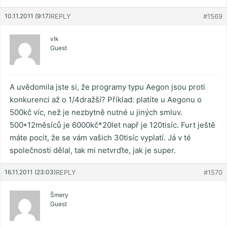
10.11.2011 (9:17)
REPLY
#1569
vlk
Guest
A uvědomila jste si, že programy typu Aegon jsou proti
konkurenci až o 1/4dražší? Příklad: platíte u Aegonu o
500kč víc, než je nezbytně nutné u jiných smluv.
500*12měsíců je 6000kč*20let např je 120tisíc. Furt ještě
máte pocit, že se vám vašich 30tisíc vyplatí. Já v té
společnosti dělal, tak mi netvrďte, jak je super.
16.11.2011 (23:03)
REPLY
#1570
Šmery
Guest