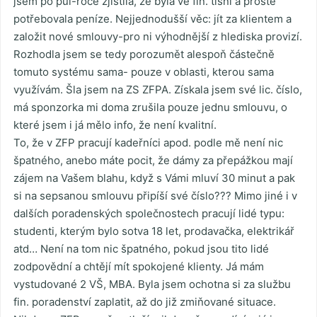
jsem po půl-roce zjistila, že byla ve fin. tísni a prostě
potřebovala peníze. Nejjednodušší věc: jít za klientem a
založit nové smlouvy-pro ni výhodnější z hlediska provizí.
Rozhodla jsem se tedy porozumět alespoň částečně
tomuto systému sama- pouze v oblasti, kterou sama
využívám. Šla jsem na ZS ZFPA. Získala jsem své lic. číslo,
má sponzorka mi doma zrušila pouze jednu smlouvu, o
které jsem i já mělo info, že není kvalitní.
To, že v ZFP pracují kadeřníci apod. podle mě není nic
špatného, anebo máte pocit, že dámy za přepážkou mají
zájem na Vašem blahu, když s Vámi mluví 30 minut a pak
si na sepsanou smlouvu připíší své číslo??? Mimo jiné i v
dalších poradenských společnostech pracují lidé typu:
studenti, kterým bylo sotva 18 let, prodavačka, elektrikář
atd… Není na tom nic špatného, pokud jsou tito lidé
zodpovědní a chtějí mít spokojené klienty. Já mám
vystudované 2 VŠ, MBA. Byla jsem ochotna si za službu
fin. poradenství zaplatit, až do již zmiňované situace.