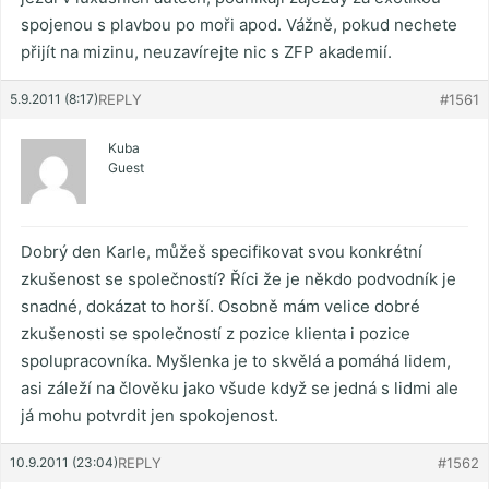
spojenou s plavbou po moři apod. Vážně, pokud nechete
přijít na mizinu, neuzavírejte nic s ZFP akademií.
5.9.2011 (8:17)
REPLY
#1561
Kuba
Guest
Dobrý den Karle, můžeš specifikovat svou konkrétní
zkušenost se společností? Říci že je někdo podvodník je
snadné, dokázat to horší. Osobně mám velice dobré
zkušenosti se společností z pozice klienta i pozice
spolupracovníka. Myšlenka je to skvělá a pomáhá lidem,
asi záleží na člověku jako všude když se jedná s lidmi ale
já mohu potvrdit jen spokojenost.
10.9.2011 (23:04)
REPLY
#1562