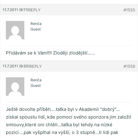
11.7.2011 (9:11)
REPLY
#1555
Renča
Guest
Přidávám se k Vám!!!! Zloději zlodějští……
11.7.2011 (9:30)
REPLY
#1556
Renča
Guest
Ještě dovolte příběh….taťka byl v Akademii "dobrý"…
získal spoustu lidí, kde pomocí svého sponzora jim založil
smlouvy,které oni chtěli…taťka byl tehdy na nízké
pozici….pak vyšplhal na vyšší, o 3 stupně…ti lidi pak