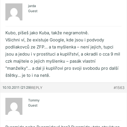
jarda
Guest
Kubo, píšeš jako Kuba, takže negramotně.
Všichni ví, že existuje Google, kde jsou i podvody
podliakovců ze ZFP… a ta myšlenka – není jejich, tupci
jsou a jedou i v prostituci a kuplířství, a okradli o cca 9 mil
czk majitele o jejich myšlenku – pasák vlastní
"manželky"… a dal ji kuplířovi pro svoji svobodu pro další
štětky… je to i na netě.
10.10.2011 (21:29)
REPLY
#1563
Tommy
Guest