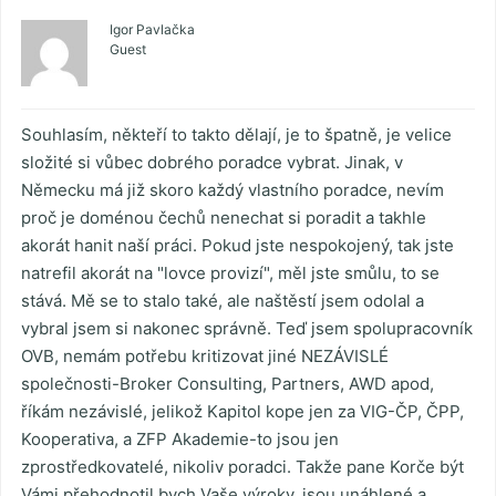
Igor Pavlačka
Guest
Souhlasím, někteří to takto dělají, je to špatně, je velice
složité si vůbec dobrého poradce vybrat. Jinak, v
Německu má již skoro každý vlastního poradce, nevím
proč je doménou čechů nenechat si poradit a takhle
akorát hanit naší práci. Pokud jste nespokojený, tak jste
natrefil akorát na "lovce provizí", měl jste smůlu, to se
stává. Mě se to stalo také, ale naštěstí jsem odolal a
vybral jsem si nakonec správně. Teď jsem spolupracovník
OVB, nemám potřebu kritizovat jiné NEZÁVISLÉ
společnosti-Broker Consulting, Partners, AWD apod,
říkám nezávislé, jelikož Kapitol kope jen za VIG-ČP, ČPP,
Kooperativa, a ZFP Akademie-to jsou jen
zprostředkovatelé, nikoliv poradci. Takže pane Korče být
Vámi přehodnotil bych Vaše výroky, jsou unáhlené a