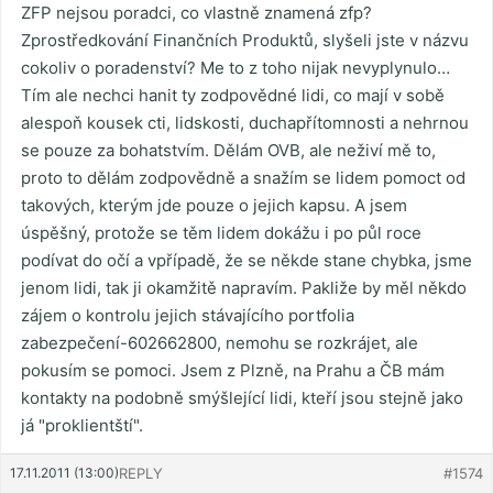
ZFP nejsou poradci, co vlastně znamená zfp?
Zprostředkování Finančních Produktů, slyšeli jste v názvu
cokoliv o poradenství? Me to z toho nijak nevyplynulo…
Tím ale nechci hanit ty zodpovědné lidi, co mají v sobě
alespoň kousek cti, lidskosti, duchapřítomnosti a nehrnou
se pouze za bohatstvím. Dělám OVB, ale neživí mě to,
proto to dělám zodpovědně a snažím se lidem pomoct od
takových, kterým jde pouze o jejich kapsu. A jsem
úspěšný, protože se těm lidem dokážu i po půl roce
podívat do očí a vpřípadě, že se někde stane chybka, jsme
jenom lidi, tak ji okamžitě napravím. Pakliže by měl někdo
zájem o kontrolu jejich stávajícího portfolia
zabezpečení-602662800, nemohu se rozkrájet, ale
pokusím se pomoci. Jsem z Plzně, na Prahu a ČB mám
kontakty na podobně smýšlející lidi, kteří jsou stejně jako
já "proklientští".
17.11.2011 (13:00)
REPLY
#1574