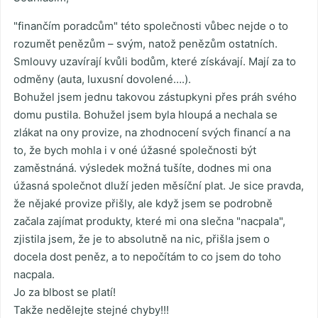
"finančím poradcům" této společnosti vůbec nejde o to
rozumět penězům – svým, natož penězům ostatních.
Smlouvy uzavírají kvůli bodům, které získávají. Mají za to
odměny (auta, luxusní dovolené….).
Bohužel jsem jednu takovou zástupkyni přes práh svého
domu pustila. Bohužel jsem byla hloupá a nechala se
zlákat na ony provize, na zhodnocení svých financí a na
to, že bych mohla i v oné úžasné společnosti být
zaměstnáná. výsledek možná tušíte, dodnes mi ona
úžasná společnot dluží jeden měsíční plat. Je sice pravda,
že nějaké provize přišly, ale když jsem se podrobně
začala zajímat produkty, které mi ona slečna "nacpala",
zjistila jsem, že je to absolutně na nic, přišla jsem o
docela dost peněz, a to nepočítám to co jsem do toho
nacpala.
Jo za blbost se platí!
Takže nedělejte stejné chyby!!!