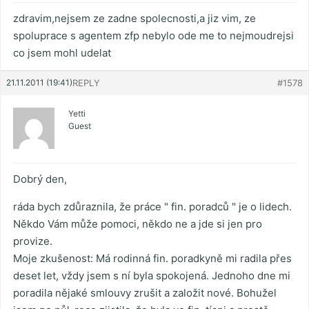
zdravim,nejsem ze zadne spolecnosti,a jiz vim, ze
spoluprace s agentem zfp nebylo ode me to nejmoudrejsi
co jsem mohl udelat
21.11.2011 (19:41)
REPLY
#1578
Yetti
Guest
Dobrý den,
ráda bych zdůraznila, že práce " fin. poradců " je o lidech.
Někdo Vám může pomoci, někdo ne a jde si jen pro
provize.
Moje zkušenost: Má rodinná fin. poradkyně mi radila přes
deset let, vždy jsem s ní byla spokojená. Jednoho dne mi
poradila nějaké smlouvy zrušit a založit nové. Bohužel