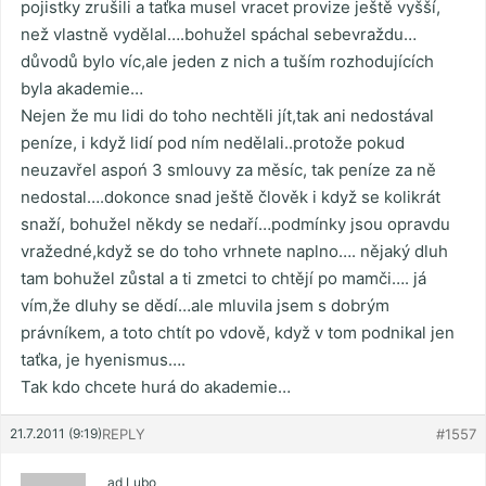
pojistky zrušili a taťka musel vracet provize ještě vyšší,
než vlastně vydělal….bohužel spáchal sebevraždu…
důvodů bylo víc,ale jeden z nich a tuším rozhodujících
byla akademie…
Nejen že mu lidi do toho nechtěli jít,tak ani nedostával
peníze, i když lidí pod ním nedělali..protože pokud
neuzavřel aspoń 3 smlouvy za měsíc, tak peníze za ně
nedostal….dokonce snad ještě člověk i když se kolikrát
snaží, bohužel někdy se nedaří…podmínky jsou opravdu
vražedné,když se do toho vrhnete naplno…. nějaký dluh
tam bohužel zůstal a ti zmetci to chtějí po mamči…. já
vím,že dluhy se dědí…ale mluvila jsem s dobrým
právníkem, a toto chtít po vdově, když v tom podnikal jen
taťka, je hyenismus….
Tak kdo chcete hurá do akademie…
21.7.2011 (9:19)
REPLY
#1557
ad Lubo