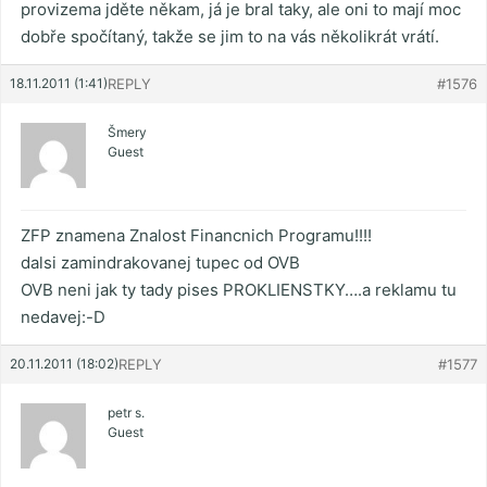
provizema jděte někam, já je bral taky, ale oni to mají moc
dobře spočítaný, takže se jim to na vás několikrát vrátí.
18.11.2011 (1:41)
REPLY
#1576
Šmery
Guest
ZFP znamena Znalost Financnich Programu!!!!
dalsi zamindrakovanej tupec od OVB
OVB neni jak ty tady pises PROKLIENSTKY….a reklamu tu
nedavej:-D
20.11.2011 (18:02)
REPLY
#1577
petr s.
Guest