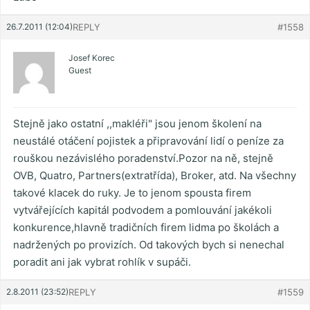
26.7.2011 (12:04)
REPLY
#1558
Josef Korec
Guest
Stejně jako ostatní ,,makléři" jsou jenom školení na
neustálé otáčení pojistek a připravování lidí o peníze za
rouškou nezávislého poradenství.Pozor na ně, stejně
OVB, Quatro, Partners(extratřída), Broker, atd. Na všechny
takové klacek do ruky. Je to jenom spousta firem
vytvářejících kapitál podvodem a pomlouvání jakékoli
konkurence,hlavně tradičních firem lidma po školách a
nadržených po provizích. Od takových bych si nenechal
poradit ani jak vybrat rohlík v supáči.
2.8.2011 (23:52)
REPLY
#1559