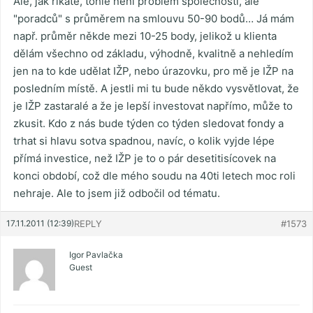
Ale, jak říkáte, tohle není problém společností, ale
"poradců" s průměrem na smlouvu 50-90 bodů… Já mám
např. průměr někde mezi 10-25 body, jelikož u klienta
dělám všechno od základu, výhodně, kvalitně a nehledím
jen na to kde udělat IŽP, nebo úrazovku, pro mě je IŽP na
posledním místě. A jestli mi tu bude někdo vysvětlovat, že
je IŽP zastaralé a že je lepší investovat napřímo, může to
zkusit. Kdo z nás bude týden co týden sledovat fondy a
trhat si hlavu sotva spadnou, navíc, o kolik vyjde lépe
přímá investice, než IŽP je to o pár desetitisícovek na
konci období, což dle mého soudu na 40ti letech moc roli
nehraje. Ale to jsem již odbočil od tématu.
17.11.2011 (12:39)
REPLY
#1573
Igor Pavlačka
Guest