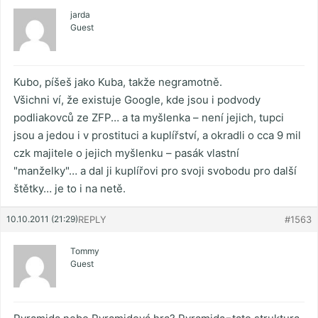
jarda
Guest
Kubo, píšeš jako Kuba, takže negramotně.
Všichni ví, že existuje Google, kde jsou i podvody
podliakovců ze ZFP… a ta myšlenka – není jejich, tupci
jsou a jedou i v prostituci a kuplířství, a okradli o cca 9 mil
czk majitele o jejich myšlenku – pasák vlastní
"manželky"… a dal ji kuplířovi pro svoji svobodu pro další
štětky… je to i na netě.
10.10.2011 (21:29)
REPLY
#1563
Tommy
Guest