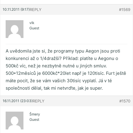
10.11.2011 (9:17)
REPLY
#1569
vlk
Guest
A uvědomila jste si, že programy typu Aegon jsou proti
konkurenci až o 1/4dražší? Příklad: platíte u Aegonu o
500kč víc, než je nezbytně nutné u jiných smluv.
500*12měsíců je 6000kč*20let např je 120tisíc. Furt ještě
máte pocit, že se vám vašich 30tisíc vyplatí. Já v té
společnosti dělal, tak mi netvrďte, jak je super.
16.11.2011 (23:03)
REPLY
#1570
Šmery
Guest