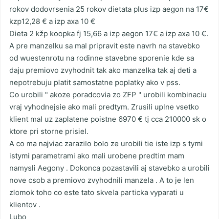
rokov dodovrsenia 25 rokov dietata plus izp aegon na 17€
kzp12,28 € a izp axa 10 €
Dieta 2 kžp koopka fj 15,66 a izp aegon 17€ a izp axa 10 €.
A pre manzelku sa mal pripravit este navrh na stavebko
od wuestenrotu na rodinne stavebne sporenie kde sa
daju premiovo zvyhodnit tak ako manzelka tak aj deti a
nepotrebuju platit samostatne poplatky ako v pss.
Co urobili " akoze poradcovia zo ZFP " urobili kombinaciu
vraj vyhodnejsie ako mali predtym. Zrusili uplne vsetko
klient mal uz zaplatene poistne 6970 € tj cca 210000 sk o
ktore pri storne prisiel.
A co ma najviac zarazilo bolo ze urobili tie iste izp s tymi
istymi parametrami ako mali urobene predtim mam
namysli Aegony . Dokonca pozastavili aj stavebko a urobili
nove csob a premiovo zvyhodnili manzela . A to je len
zlomok toho co este tato skvela particka vyparati u
klientov .
Lubo