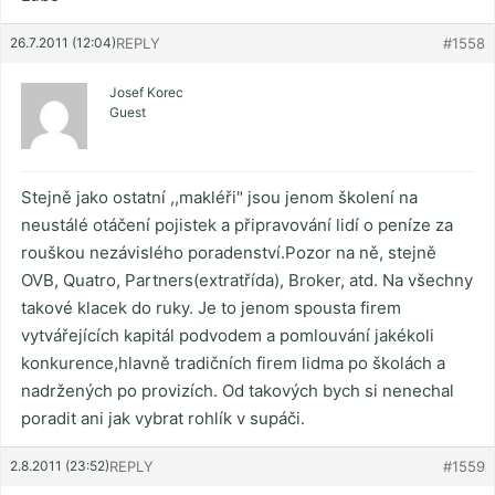
26.7.2011 (12:04)
REPLY
#1558
Josef Korec
Guest
Stejně jako ostatní ,,makléři" jsou jenom školení na
neustálé otáčení pojistek a připravování lidí o peníze za
rouškou nezávislého poradenství.Pozor na ně, stejně
OVB, Quatro, Partners(extratřída), Broker, atd. Na všechny
takové klacek do ruky. Je to jenom spousta firem
vytvářejících kapitál podvodem a pomlouvání jakékoli
konkurence,hlavně tradičních firem lidma po školách a
nadržených po provizích. Od takových bych si nenechal
poradit ani jak vybrat rohlík v supáči.
2.8.2011 (23:52)
REPLY
#1559