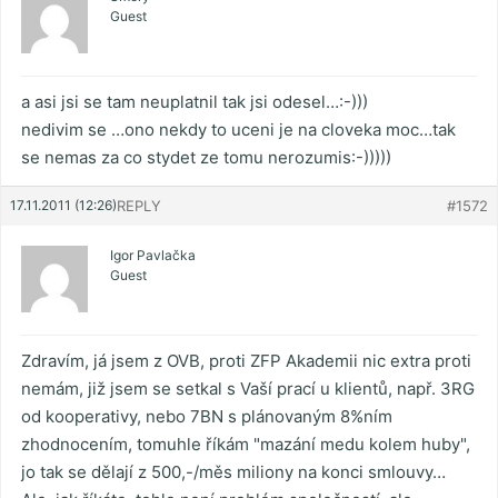
Guest
a asi jsi se tam neuplatnil tak jsi odesel…:-)))
nedivim se …ono nekdy to uceni je na cloveka moc…tak
se nemas za co stydet ze tomu nerozumis:-)))))
17.11.2011 (12:26)
REPLY
#1572
Igor Pavlačka
Guest
Zdravím, já jsem z OVB, proti ZFP Akademii nic extra proti
nemám, již jsem se setkal s Vaší prací u klientů, např. 3RG
od kooperativy, nebo 7BN s plánovaným 8%ním
zhodnocením, tomuhle říkám "mazání medu kolem huby",
jo tak se dělají z 500,-/měs miliony na konci smlouvy…