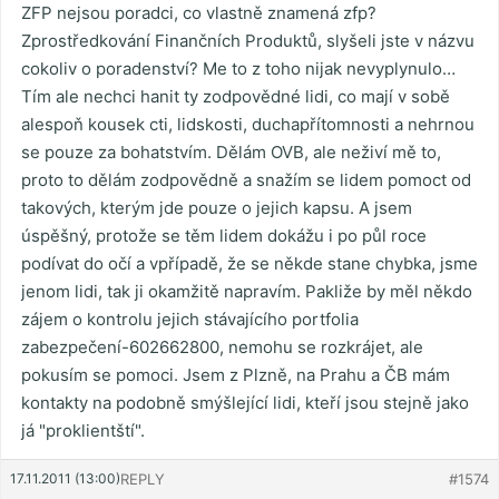
ZFP nejsou poradci, co vlastně znamená zfp?
Zprostředkování Finančních Produktů, slyšeli jste v názvu
cokoliv o poradenství? Me to z toho nijak nevyplynulo…
Tím ale nechci hanit ty zodpovědné lidi, co mají v sobě
alespoň kousek cti, lidskosti, duchapřítomnosti a nehrnou
se pouze za bohatstvím. Dělám OVB, ale neživí mě to,
proto to dělám zodpovědně a snažím se lidem pomoct od
takových, kterým jde pouze o jejich kapsu. A jsem
úspěšný, protože se těm lidem dokážu i po půl roce
podívat do očí a vpřípadě, že se někde stane chybka, jsme
jenom lidi, tak ji okamžitě napravím. Pakliže by měl někdo
zájem o kontrolu jejich stávajícího portfolia
zabezpečení-602662800, nemohu se rozkrájet, ale
pokusím se pomoci. Jsem z Plzně, na Prahu a ČB mám
kontakty na podobně smýšlející lidi, kteří jsou stejně jako
já "proklientští".
17.11.2011 (13:00)
REPLY
#1574