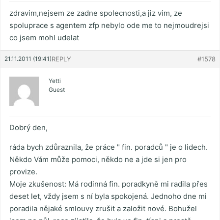
zdravim,nejsem ze zadne spolecnosti,a jiz vim, ze
spoluprace s agentem zfp nebylo ode me to nejmoudrejsi
co jsem mohl udelat
21.11.2011 (19:41)
REPLY
#1578
Yetti
Guest
Dobrý den,
ráda bych zdůraznila, že práce " fin. poradců " je o lidech.
Někdo Vám může pomoci, někdo ne a jde si jen pro
provize.
Moje zkušenost: Má rodinná fin. poradkyně mi radila přes
deset let, vždy jsem s ní byla spokojená. Jednoho dne mi
poradila nějaké smlouvy zrušit a založit nové. Bohužel