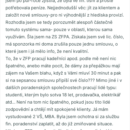
jsem po půl-roce zjistila, že byla ve fin. tísni a prostě
potřebovala peníze. Nejjednodušší věc: jít za klientem a
založit nové smlouvy-pro ni výhodnější z hlediska provizí.
Rozhodla jsem se tedy porozumět alespoň částečně
tomuto systému sama- pouze v oblasti, kterou sama
využívám. Šla jsem na ZS ZFPA. Získala jsem své lic. číslo,
má sponzorka mi doma zrušila pouze jednu smlouvu, o
které jsem i já mělo info, že není kvalitní.
To, že v ZFP pracují kadeřníci apod. podle mě není nic
špatného, anebo máte pocit, že dámy za přepážkou mají
zájem na Vašem blahu, když s Vámi mluví 30 minut a pak
si na sepsanou smlouvu připíší své číslo??? Mimo jiné i v
dalších poradenských společnostech pracují lidé typu:
studenti, kterým bylo sotva 18 let, prodavačka, elektrikář
atd… Není na tom nic špatného, pokud jsou tito lidé
zodpovědní a chtějí mít spokojené klienty. Já mám
vystudované 2 VŠ, MBA. Byla jsem ochotna si za službu
fin. poradenství zaplatit, až do již zmiňované situace.