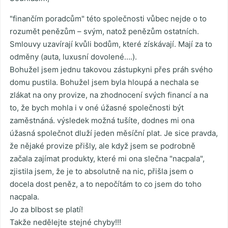
"finančím poradcům" této společnosti vůbec nejde o to
rozumět penězům – svým, natož penězům ostatních.
Smlouvy uzavírají kvůli bodům, které získávají. Mají za to
odměny (auta, luxusní dovolené….).
Bohužel jsem jednu takovou zástupkyni přes práh svého
domu pustila. Bohužel jsem byla hloupá a nechala se
zlákat na ony provize, na zhodnocení svých financí a na
to, že bych mohla i v oné úžasné společnosti být
zaměstnáná. výsledek možná tušíte, dodnes mi ona
úžasná společnot dluží jeden měsíční plat. Je sice pravda,
že nějaké provize přišly, ale když jsem se podrobně
začala zajímat produkty, které mi ona slečna "nacpala",
zjistila jsem, že je to absolutně na nic, přišla jsem o
docela dost peněz, a to nepočítám to co jsem do toho
nacpala.
Jo za blbost se platí!
Takže nedělejte stejné chyby!!!