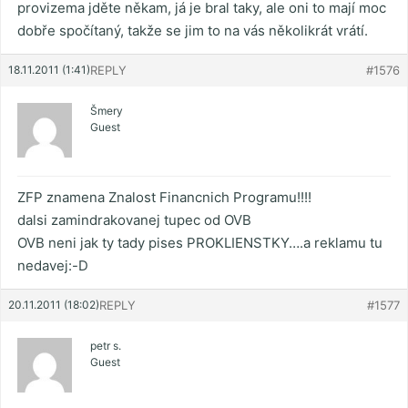
provizema jděte někam, já je bral taky, ale oni to mají moc
dobře spočítaný, takže se jim to na vás několikrát vrátí.
18.11.2011 (1:41)
REPLY
#1576
Šmery
Guest
ZFP znamena Znalost Financnich Programu!!!!
dalsi zamindrakovanej tupec od OVB
OVB neni jak ty tady pises PROKLIENSTKY….a reklamu tu
nedavej:-D
20.11.2011 (18:02)
REPLY
#1577
petr s.
Guest