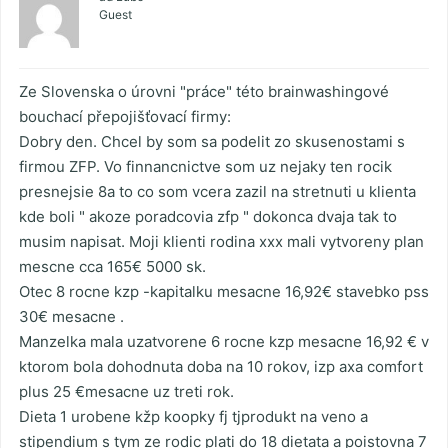
Guest
Ze Slovenska o úrovni "práce" této brainwashingové
bouchací přepojišťovací firmy:
Dobry den. Chcel by som sa podelit zo skusenostami s
firmou ZFP. Vo finnancnictve som uz nejaky ten rocik
presnejsie 8a to co som vcera zazil na stretnuti u klienta
kde boli " akoze poradcovia zfp " dokonca dvaja tak to
musim napisat. Moji klienti rodina xxx mali vytvoreny plan
mescne cca 165€ 5000 sk.
Otec 8 rocne kzp -kapitalku mesacne 16,92€ stavebko pss
30€ mesacne .
Manzelka mala uzatvorene 6 rocne kzp mesacne 16,92 € v
ktorom bola dohodnuta doba na 10 rokov, izp axa comfort
plus 25 €mesacne uz treti rok.
Dieta 1 urobene kžp koopky fj tjprodukt na veno a
stipendium s tym ze rodic plati do 18 dietata a poistovna 7