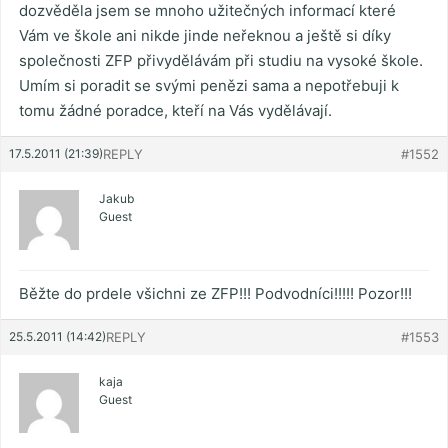
dozvěděla jsem se mnoho užitečných informací které
Vám ve škole ani nikde jinde neřeknou a ještě si díky
společnosti ZFP přivydělávám při studiu na vysoké škole.
Umím si poradit se svými penězi sama a nepotřebuji k
tomu žádné poradce, kteří na Vás vydělávají.
17.5.2011 (21:39)
REPLY
#1552
Jakub
Guest
Běžte do prdele všichni ze ZFP!!! Podvodníci!!!!! Pozor!!!
25.5.2011 (14:42)
REPLY
#1553
kaja
Guest