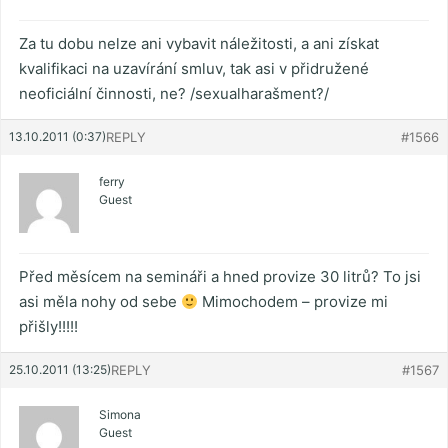
Za tu dobu nelze ani vybavit náležitosti, a ani získat
kvalifikaci na uzavírání smluv, tak asi v přidružené
neoficiální činnosti, ne? /sexualharašment?/
13.10.2011 (0:37)
REPLY
#1566
ferry
Guest
Před měsícem na semináři a hned provize 30 litrů? To jsi
asi měla nohy od sebe
Mimochodem – provize mi
přišly!!!!!
25.10.2011 (13:25)
REPLY
#1567
Simona
Guest