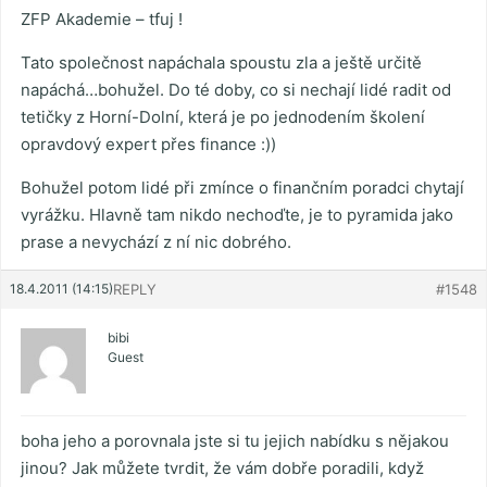
ZFP Akademie – tfuj !
Tato společnost napáchala spoustu zla a ještě určitě
napáchá…bohužel. Do té doby, co si nechají lidé radit od
tetičky z Horní-Dolní, která je po jednodením školení
opravdový expert přes finance :))
Bohužel potom lidé při zmínce o finančním poradci chytají
vyrážku. Hlavně tam nikdo nechoďte, je to pyramida jako
prase a nevychází z ní nic dobrého.
18.4.2011 (14:15)
REPLY
#1548
bibi
Guest
boha jeho a porovnala jste si tu jejich nabídku s nějakou
jinou? Jak můžete tvrdit, že vám dobře poradili, když