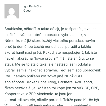
Igor Pavlačka
Guest
Souhlasím, někteří to takto dělají, je to špatně, je velice
složité si vůbec dobrého poradce vybrat. Jinak, v
Německu má již skoro každý vlastního poradce, nevím
proč je doménou čechů nenechat si poradit a takhle
akorát hanit naší práci. Pokud jste nespokojený, tak jste
natrefil akorát na "lovce provizí", měl jste smůlu, to se
stává. Mě se to stalo také, ale naštěstí jsem odolal a
vybral jsem si nakonec správně. Teď jsem spolupracovník
OVB, nemám potřebu kritizovat jiné NEZÁVISLÉ
společnosti-Broker Consulting, Partners, AWD apod,
říkám nezávislé, jelikož Kapitol kope jen za VIG-ČP, ČPP,
Kooperativa, a ZFP Akademie-to jsou jen
zprostředkovatelé, nikoliv poradci. Takže pane Korče být
Vámi přehodnotil bych Vaše výroky, jsou unáhlené a