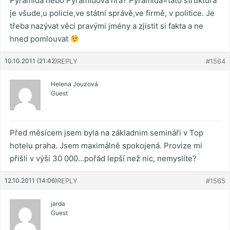
Pyramida nebo Pyramidová hra? Pyramida=tato struktura
je všude,u policie,ve státní správě,ve firmě, v politice. Je
třeba nazývat věci pravými jmény a zjistit si fakta a ne
hned pomlouvat
10.10.2011 (21:42)
REPLY
#1564
Helena Jouzová
Guest
Před měsícem jsem byla na základnim semináři v Top
hotelu praha. Jsem maximálně spokojená. Provize mi
přišli v výši 30 000…pořád lepší než nic, nemyslíte?
12.10.2011 (14:06)
REPLY
#1565
jarda
Guest