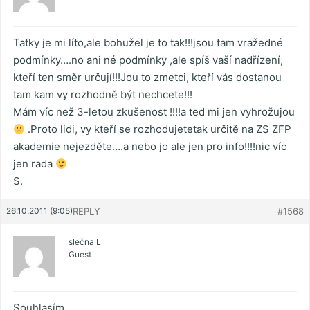
Taťky je mi líto,ale bohužel je to tak!!!jsou tam vražedné
podmínky….no ani né podmínky ,ale spíš vaší nadřízení,
kteří ten směr určují!!!Jou to zmetci, kteří vás dostanou
tam kam vy rozhodně být nechcete!!!
Mám víc než 3-letou zkušenost !!!!a ted mi jen vyhrožujou
.Proto lidi, vy kteří se rozhodujetetak určitě na ZS ZFP
akademie nejezděte….a nebo jo ale jen pro info!!!!nic víc
jen rada
S.
26.10.2011 (9:05)
REPLY
#1568
slečna L
Guest
Souhlasím,