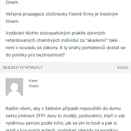
činem.
Veřejná propagace zločinecky řízené firmy je trestným
činem.
Vydávání těchto sociopatických praktik zjevných
retardovaných chamtivých individuí za "akademii" také
není v souladu se zákony. A ty snahy pomatenců dostat se
do politiky pro beztrestnost?
30.8.2011 (17:47)
REPLY
#1560
Karel
Guest
Radím všem, aby v žádném případě nepouštěli do domu
sektu jménem ZFP! Jsou to zloději, podvodníci, kteří z vás
vytáhnou peníze podle toho, jak se jim to hodí a pak si
jezdí v luxusních autech, podnikají zájezdy za exotikou