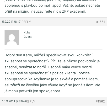
spojenou s plavbou po moři apod. Vážně, pokud nechete
přijít na mizinu, neuzavírejte nic s ZFP akademií.
5.9.2011 (8:17)
REPLY
#1561
Kuba
Guest
Dobrý den Karle, můžeš specifikovat svou konkrétní
zkušenost se společností? Říci že je někdo podvodník je
snadné, dokázat to horší. Osobně mám velice dobré
zkušenosti se společností z pozice klienta i pozice
spolupracovníka. Myšlenka je to skvělá a pomáhá lidem,
asi záleží na člověku jako všude když se jedná s lidmi ale
já mohu potvrdit jen spokojenost.
10.9.2011 (23:04)
REPLY
#1562