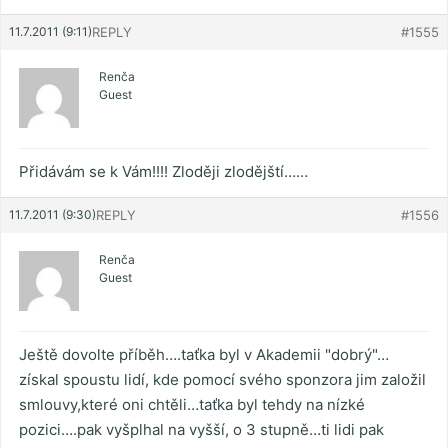
11.7.2011 (9:11)
REPLY
#1555
Renča
Guest
Přidávám se k Vám!!!! Zloději zlodějští……
11.7.2011 (9:30)
REPLY
#1556
Renča
Guest
Ještě dovolte příběh….taťka byl v Akademii "dobrý"…
získal spoustu lidí, kde pomocí svého sponzora jim založil
smlouvy,které oni chtěli…taťka byl tehdy na nízké
pozici….pak vyšplhal na vyšší, o 3 stupně…ti lidi pak