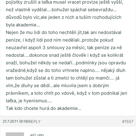
pojistky zrušili a taťka musel vracet provize ještě vyšší,
než vlastně vydělal….bohužel spáchal sebevraždu…
důvodů bylo víc,ale jeden z nich a tuším rozhodujících
byla akademie…
Nejen že mu lidi do toho nechtěli jít,tak ani nedostával
peníze, i když lidí pod ním nedělali..protože pokud
neuzavřel aspoń 3 smlouvy za měsíc, tak peníze za ně
nedostal….dokonce snad ještě člověk i když se kolikrát
snaží, bohužel někdy se nedaří…podmínky jsou opravdu
vražedné,když se do toho vrhnete naplno…. nějaký dluh
tam bohužel zůstal a ti zmetci to chtějí po mamči…. já
vím,že dluhy se dědí…ale mluvila jsem s dobrým
právníkem, a toto chtít po vdově, když v tom podnikal jen
taťka, je hyenismus….
Tak kdo chcete hurá do akademie…
21.7.2011 (9:19)
REPLY
#1557
ad Lubo