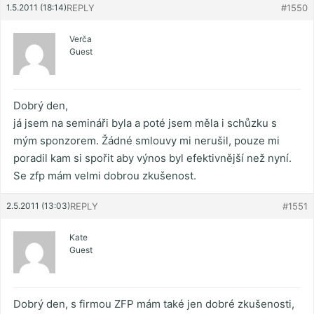
1.5.2011 (18:14)
REPLY
#1550
Verča
Guest
Dobrý den,
já jsem na semináři byla a poté jsem měla i schůzku s
mým sponzorem. Žádné smlouvy mi nerušil, pouze mi
poradil kam si spořit aby výnos byl efektivnější než nyní.
Se zfp mám velmi dobrou zkušenost.
2.5.2011 (13:03)
REPLY
#1551
Kate
Guest
Dobrý den, s firmou ZFP mám také jen dobré zkušenosti,