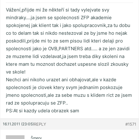
Vážení,přijde mi že někteří si tady vylejvate svy
mindraky….ja jsem se spolecnosti ZFP akademie
spokojenej jak klient tak i jako spolupracovnik,za tu dobu
co to delam tak si nikdo nestezoval ze by jsme ho nejak
poskodili,prijde mi to ze sem pisou lidi kteri delaji pro
spolecnosti jako je OVB,PARTNERS atd….. a ze jen zavidi
ze muzeme lidi vzdelavat,ja jsem treba diky skoleni na
ktere mam tu moznost dochazet uspesne slozil zkousky
ve skole!
Nechci ani nikoho urazet ani obhajovat,ale v kazde
spolecnosti je clovek ktery svym jednanim poskozuje
jmeno spolecnosti,ale za sebe muzu s klidem rict ze jsem
rad ze spolupracuju se ZFP..
PS:At si kazdy udela obrazek sam
16.11.2011 (23:05)
REPLY
#1571
Šmery