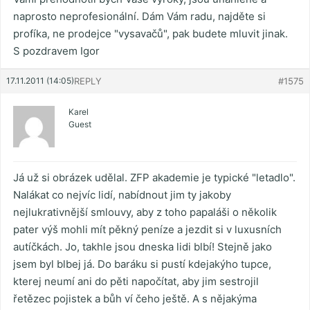
naprosto neprofesionální. Dám Vám radu, najděte si
profíka, ne prodejce "vysavačů", pak budete mluvit jinak.
S pozdravem Igor
17.11.2011 (14:05)
REPLY
#1575
Karel
Guest
Já už si obrázek udělal. ZFP akademie je typické "letadlo".
Nalákat co nejvíc lidí, nabídnout jim ty jakoby
nejlukrativnější smlouvy, aby z toho papaláši o několik
pater výš mohli mít pěkný peníze a jezdit si v luxusních
autíčkách. Jo, takhle jsou dneska lidi blbí! Stejně jako
jsem byl blbej já. Do baráku si pustí kdejakýho tupce,
kterej neumí ani do pěti napočítat, aby jim sestrojil
řetězec pojistek a bůh ví čeho ještě. A s nějakýma