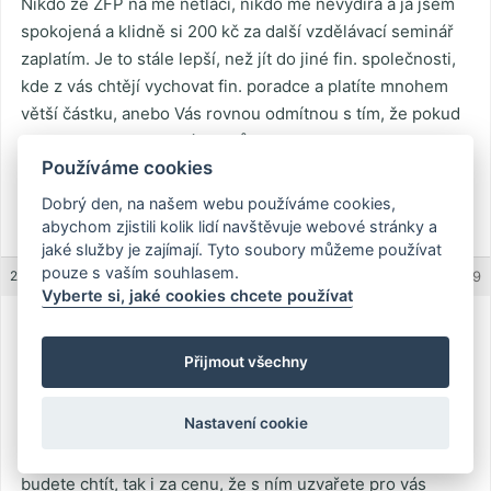
Nikdo ze ZFP na mě netlačí, nikdo mě nevydírá a já jsem
spokojená a klidně si 200 kč za další vzdělávací seminář
zaplatím. Je to stále lepší, než jít do jiné fin. společnosti,
kde z vás chtějí vychovat fin. poradce a platíte mnohem
větší částku, anebo Vás rovnou odmítnou s tím, že pokud
nechcete pracovat, máte smůlu.
Používáme cookies
S pozdravem
Dobrý den, na našem webu používáme cookies,
abychom zjistili kolik lidí navštěvuje webové stránky a
Yetti
jaké služby je zajímají. Tyto soubory můžeme používat
pouze s vaším souhlasem.
22.11.2011 (15:43)
REPLY
#1579
Vyberte si, jaké cookies chcete používat
Karel
Guest
Přijmout všechny
Nastavení cookie
To všechno je mazání medu kolem huby. Když něco
děláte, tak to děláte kvůli penězům a když ti peníze
budete chtít, tak i za cenu, že s ním uzvařete pro vás