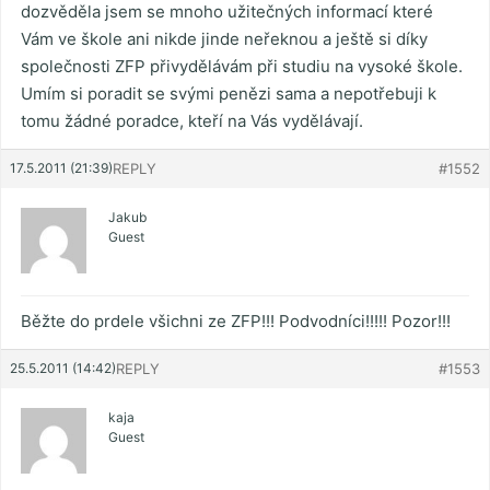
dozvěděla jsem se mnoho užitečných informací které
Vám ve škole ani nikde jinde neřeknou a ještě si díky
společnosti ZFP přivydělávám při studiu na vysoké škole.
Umím si poradit se svými penězi sama a nepotřebuji k
tomu žádné poradce, kteří na Vás vydělávají.
17.5.2011 (21:39)
REPLY
#1552
Jakub
Guest
Běžte do prdele všichni ze ZFP!!! Podvodníci!!!!! Pozor!!!
25.5.2011 (14:42)
REPLY
#1553
kaja
Guest