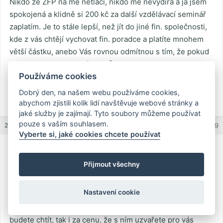
Nikdo ze ZFP na mě netlačí, nikdo mě nevydírá a já jsem
spokojená a klidně si 200 kč za další vzdělávací seminář
zaplatím. Je to stále lepší, než jít do jiné fin. společnosti,
kde z vás chtějí vychovat fin. poradce a platíte mnohem
větší částku, anebo Vás rovnou odmítnou s tím, že pokud
nechcete pracovat, máte smůlu.
Používáme cookies
S pozdravem
Dobrý den, na našem webu používáme cookies,
abychom zjistili kolik lidí navštěvuje webové stránky a
Yetti
jaké služby je zajímají. Tyto soubory můžeme používat
pouze s vaším souhlasem.
22.11.2011 (15:43)
REPLY
#1579
Vyberte si, jaké cookies chcete používat
Karel
Guest
Přijmout všechny
Nastavení cookie
To všechno je mazání medu kolem huby. Když něco
děláte, tak to děláte kvůli penězům a když ti peníze
budete chtít, tak i za cenu, že s ním uzvařete pro vás