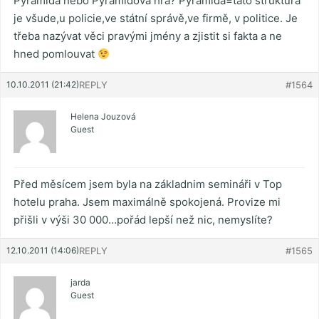
Pyramida nebo Pyramidová hra? Pyramida=tato struktura
je všude,u policie,ve státní správě,ve firmě, v politice. Je
třeba nazývat věci pravými jmény a zjistit si fakta a ne
hned pomlouvat
10.10.2011 (21:42)
REPLY
#1564
Helena Jouzová
Guest
Před měsícem jsem byla na základnim semináři v Top
hotelu praha. Jsem maximálně spokojená. Provize mi
přišli v výši 30 000…pořád lepší než nic, nemyslíte?
12.10.2011 (14:06)
REPLY
#1565
jarda
Guest