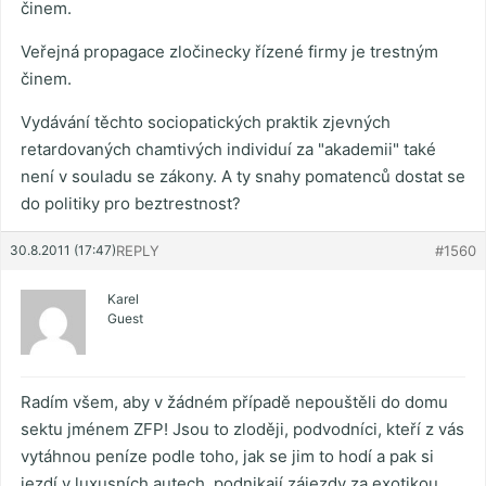
činem.
Veřejná propagace zločinecky řízené firmy je trestným
činem.
Vydávání těchto sociopatických praktik zjevných
retardovaných chamtivých individuí za "akademii" také
není v souladu se zákony. A ty snahy pomatenců dostat se
do politiky pro beztrestnost?
30.8.2011 (17:47)
REPLY
#1560
Karel
Guest
Radím všem, aby v žádném případě nepouštěli do domu
sektu jménem ZFP! Jsou to zloději, podvodníci, kteří z vás
vytáhnou peníze podle toho, jak se jim to hodí a pak si
jezdí v luxusních autech, podnikají zájezdy za exotikou