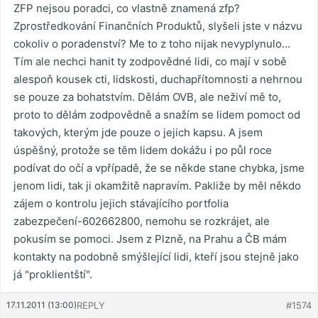
ZFP nejsou poradci, co vlastně znamená zfp?
Zprostředkování Finančních Produktů, slyšeli jste v názvu
cokoliv o poradenství? Me to z toho nijak nevyplynulo…
Tím ale nechci hanit ty zodpovědné lidi, co mají v sobě
alespoň kousek cti, lidskosti, duchapřítomnosti a nehrnou
se pouze za bohatstvím. Dělám OVB, ale neživí mě to,
proto to dělám zodpovědně a snažím se lidem pomoct od
takových, kterým jde pouze o jejich kapsu. A jsem
úspěšný, protože se těm lidem dokážu i po půl roce
podívat do očí a vpřípadě, že se někde stane chybka, jsme
jenom lidi, tak ji okamžitě napravím. Pakliže by měl někdo
zájem o kontrolu jejich stávajícího portfolia
zabezpečení-602662800, nemohu se rozkrájet, ale
pokusím se pomoci. Jsem z Plzně, na Prahu a ČB mám
kontakty na podobně smýšlející lidi, kteří jsou stejně jako
já "proklientští".
17.11.2011 (13:00)
REPLY
#1574