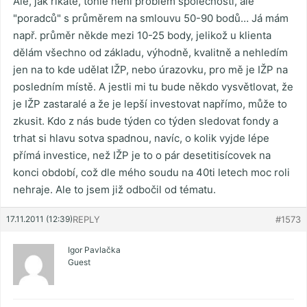
Ale, jak říkáte, tohle není problém společností, ale
"poradců" s průměrem na smlouvu 50-90 bodů… Já mám
např. průměr někde mezi 10-25 body, jelikož u klienta
dělám všechno od základu, výhodně, kvalitně a nehledím
jen na to kde udělat IŽP, nebo úrazovku, pro mě je IŽP na
posledním místě. A jestli mi tu bude někdo vysvětlovat, že
je IŽP zastaralé a že je lepší investovat napřímo, může to
zkusit. Kdo z nás bude týden co týden sledovat fondy a
trhat si hlavu sotva spadnou, navíc, o kolik vyjde lépe
přímá investice, než IŽP je to o pár desetitisícovek na
konci období, což dle mého soudu na 40ti letech moc roli
nehraje. Ale to jsem již odbočil od tématu.
17.11.2011 (12:39)
REPLY
#1573
Igor Pavlačka
Guest