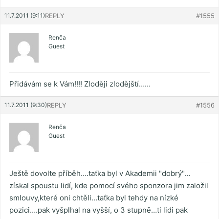
11.7.2011 (9:11)
REPLY
#1555
Renča
Guest
Přidávám se k Vám!!!! Zloději zlodějští……
11.7.2011 (9:30)
REPLY
#1556
Renča
Guest
Ještě dovolte příběh….taťka byl v Akademii "dobrý"…
získal spoustu lidí, kde pomocí svého sponzora jim založil
smlouvy,které oni chtěli…taťka byl tehdy na nízké
pozici….pak vyšplhal na vyšší, o 3 stupně…ti lidi pak