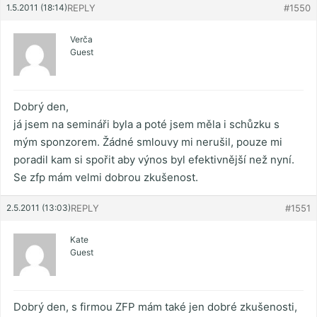
1.5.2011 (18:14)
REPLY
#1550
Verča
Guest
Dobrý den,
já jsem na semináři byla a poté jsem měla i schůzku s
mým sponzorem. Žádné smlouvy mi nerušil, pouze mi
poradil kam si spořit aby výnos byl efektivnější než nyní.
Se zfp mám velmi dobrou zkušenost.
2.5.2011 (13:03)
REPLY
#1551
Kate
Guest
Dobrý den, s firmou ZFP mám také jen dobré zkušenosti,