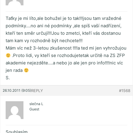
Taťky je mi líto,ale bohužel je to tak!!!jsou tam vražedné
podmínky….no ani né podmínky ,ale spíš vaší nadřízení,
kteří ten směr určují!!!Jou to zmetci, kteří vás dostanou
tam kam vy rozhodně být nechcete!!!
Mám víc než 3-letou zkušenost !!!!a ted mi jen vyhrožujou
.Proto lidi, vy kteří se rozhodujetetak určitě na ZS ZFP
akademie nejezděte….a nebo jo ale jen pro info!!!!nic víc
jen rada
S.
26.10.2011 (9:05)
REPLY
#1568
slečna L
Guest
Souhlasím,