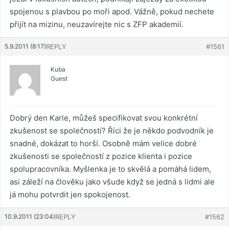
spojenou s plavbou po moři apod. Vážně, pokud nechete
přijít na mizinu, neuzavírejte nic s ZFP akademií.
5.9.2011 (8:17)
REPLY
#1561
Kuba
Guest
Dobrý den Karle, můžeš specifikovat svou konkrétní
zkušenost se společností? Říci že je někdo podvodník je
snadné, dokázat to horší. Osobně mám velice dobré
zkušenosti se společností z pozice klienta i pozice
spolupracovníka. Myšlenka je to skvělá a pomáhá lidem,
asi záleží na člověku jako všude když se jedná s lidmi ale
já mohu potvrdit jen spokojenost.
10.9.2011 (23:04)
REPLY
#1562