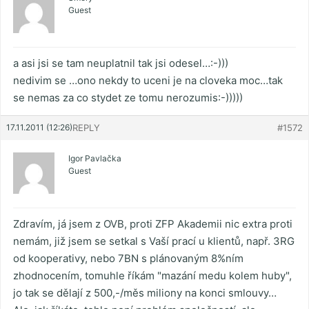
Guest
a asi jsi se tam neuplatnil tak jsi odesel…:-)))
nedivim se …ono nekdy to uceni je na cloveka moc…tak
se nemas za co stydet ze tomu nerozumis:-)))))
17.11.2011 (12:26)
REPLY
#1572
Igor Pavlačka
Guest
Zdravím, já jsem z OVB, proti ZFP Akademii nic extra proti
nemám, již jsem se setkal s Vaší prací u klientů, např. 3RG
od kooperativy, nebo 7BN s plánovaným 8%ním
zhodnocením, tomuhle říkám "mazání medu kolem huby",
jo tak se dělají z 500,-/měs miliony na konci smlouvy…