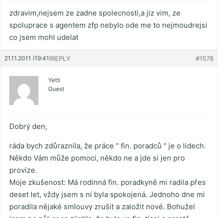
zdravim,nejsem ze zadne spolecnosti,a jiz vim, ze
spoluprace s agentem zfp nebylo ode me to nejmoudrejsi
co jsem mohl udelat
21.11.2011 (19:41)
REPLY
#1578
Yetti
Guest
Dobrý den,
ráda bych zdůraznila, že práce " fin. poradců " je o lidech.
Někdo Vám může pomoci, někdo ne a jde si jen pro
provize.
Moje zkušenost: Má rodinná fin. poradkyně mi radila přes
deset let, vždy jsem s ní byla spokojená. Jednoho dne mi
poradila nějaké smlouvy zrušit a založit nové. Bohužel