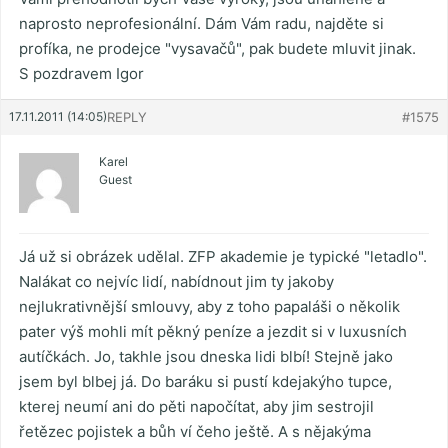
naprosto neprofesionální. Dám Vám radu, najděte si
profíka, ne prodejce "vysavačů", pak budete mluvit jinak.
S pozdravem Igor
17.11.2011 (14:05)
REPLY
#1575
Karel
Guest
Já už si obrázek udělal. ZFP akademie je typické "letadlo".
Nalákat co nejvíc lidí, nabídnout jim ty jakoby
nejlukrativnější smlouvy, aby z toho papaláši o několik
pater výš mohli mít pěkný peníze a jezdit si v luxusních
autíčkách. Jo, takhle jsou dneska lidi blbí! Stejně jako
jsem byl blbej já. Do baráku si pustí kdejakýho tupce,
kterej neumí ani do pěti napočítat, aby jim sestrojil
řetězec pojistek a bůh ví čeho ještě. A s nějakýma