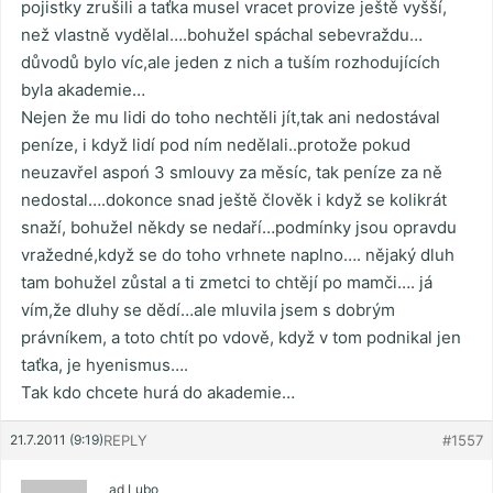
pojistky zrušili a taťka musel vracet provize ještě vyšší,
než vlastně vydělal….bohužel spáchal sebevraždu…
důvodů bylo víc,ale jeden z nich a tuším rozhodujících
byla akademie…
Nejen že mu lidi do toho nechtěli jít,tak ani nedostával
peníze, i když lidí pod ním nedělali..protože pokud
neuzavřel aspoń 3 smlouvy za měsíc, tak peníze za ně
nedostal….dokonce snad ještě člověk i když se kolikrát
snaží, bohužel někdy se nedaří…podmínky jsou opravdu
vražedné,když se do toho vrhnete naplno…. nějaký dluh
tam bohužel zůstal a ti zmetci to chtějí po mamči…. já
vím,že dluhy se dědí…ale mluvila jsem s dobrým
právníkem, a toto chtít po vdově, když v tom podnikal jen
taťka, je hyenismus….
Tak kdo chcete hurá do akademie…
21.7.2011 (9:19)
REPLY
#1557
ad Lubo