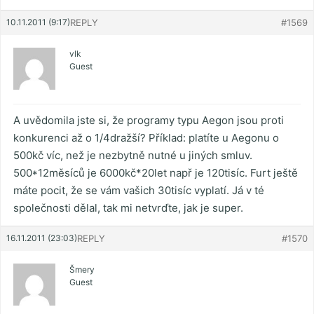
10.11.2011 (9:17)
REPLY
#1569
vlk
Guest
A uvědomila jste si, že programy typu Aegon jsou proti
konkurenci až o 1/4dražší? Příklad: platíte u Aegonu o
500kč víc, než je nezbytně nutné u jiných smluv.
500*12měsíců je 6000kč*20let např je 120tisíc. Furt ještě
máte pocit, že se vám vašich 30tisíc vyplatí. Já v té
společnosti dělal, tak mi netvrďte, jak je super.
16.11.2011 (23:03)
REPLY
#1570
Šmery
Guest