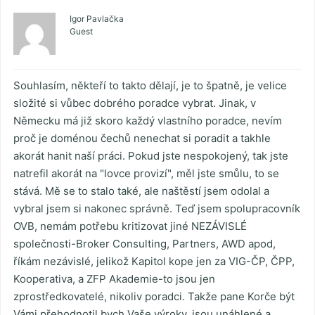
Igor Pavlačka
Guest
Souhlasím, někteří to takto dělají, je to špatně, je velice
složité si vůbec dobrého poradce vybrat. Jinak, v
Německu má již skoro každý vlastního poradce, nevím
proč je doménou čechů nenechat si poradit a takhle
akorát hanit naší práci. Pokud jste nespokojený, tak jste
natrefil akorát na "lovce provizí", měl jste smůlu, to se
stává. Mě se to stalo také, ale naštěstí jsem odolal a
vybral jsem si nakonec správně. Teď jsem spolupracovník
OVB, nemám potřebu kritizovat jiné NEZÁVISLÉ
společnosti-Broker Consulting, Partners, AWD apod,
říkám nezávislé, jelikož Kapitol kope jen za VIG-ČP, ČPP,
Kooperativa, a ZFP Akademie-to jsou jen
zprostředkovatelé, nikoliv poradci. Takže pane Korče být
Vámi přehodnotil bych Vaše výroky, jsou unáhlené a