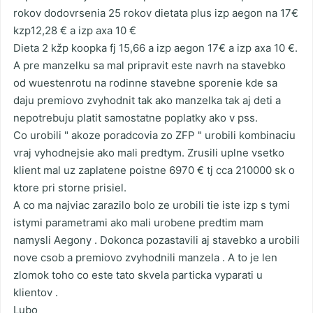
rokov dodovrsenia 25 rokov dietata plus izp aegon na 17€
kzp12,28 € a izp axa 10 €
Dieta 2 kžp koopka fj 15,66 a izp aegon 17€ a izp axa 10 €.
A pre manzelku sa mal pripravit este navrh na stavebko
od wuestenrotu na rodinne stavebne sporenie kde sa
daju premiovo zvyhodnit tak ako manzelka tak aj deti a
nepotrebuju platit samostatne poplatky ako v pss.
Co urobili " akoze poradcovia zo ZFP " urobili kombinaciu
vraj vyhodnejsie ako mali predtym. Zrusili uplne vsetko
klient mal uz zaplatene poistne 6970 € tj cca 210000 sk o
ktore pri storne prisiel.
A co ma najviac zarazilo bolo ze urobili tie iste izp s tymi
istymi parametrami ako mali urobene predtim mam
namysli Aegony . Dokonca pozastavili aj stavebko a urobili
nove csob a premiovo zvyhodnili manzela . A to je len
zlomok toho co este tato skvela particka vyparati u
klientov .
Lubo