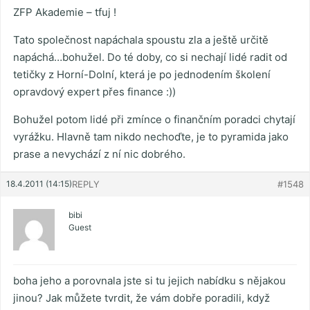
ZFP Akademie – tfuj !
Tato společnost napáchala spoustu zla a ještě určitě
napáchá…bohužel. Do té doby, co si nechají lidé radit od
tetičky z Horní-Dolní, která je po jednodením školení
opravdový expert přes finance :))
Bohužel potom lidé při zmínce o finančním poradci chytají
vyrážku. Hlavně tam nikdo nechoďte, je to pyramida jako
prase a nevychází z ní nic dobrého.
18.4.2011 (14:15)
REPLY
#1548
bibi
Guest
boha jeho a porovnala jste si tu jejich nabídku s nějakou
jinou? Jak můžete tvrdit, že vám dobře poradili, když