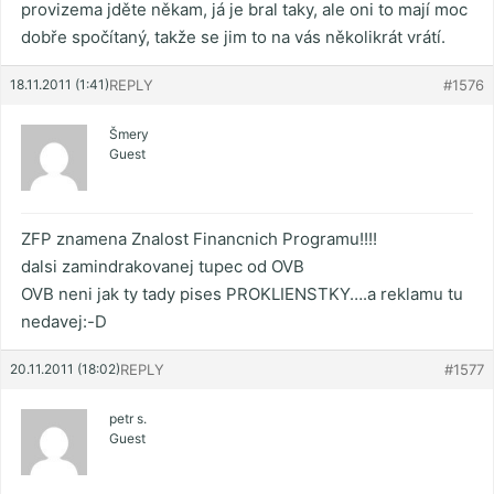
provizema jděte někam, já je bral taky, ale oni to mají moc
dobře spočítaný, takže se jim to na vás několikrát vrátí.
18.11.2011 (1:41)
REPLY
#1576
Šmery
Guest
ZFP znamena Znalost Financnich Programu!!!!
dalsi zamindrakovanej tupec od OVB
OVB neni jak ty tady pises PROKLIENSTKY….a reklamu tu
nedavej:-D
20.11.2011 (18:02)
REPLY
#1577
petr s.
Guest