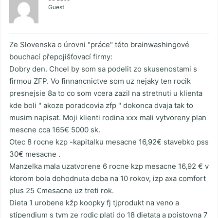
Guest
Ze Slovenska o úrovni "práce" této brainwashingové
bouchací přepojišťovací firmy:
Dobry den. Chcel by som sa podelit zo skusenostami s
firmou ZFP. Vo finnancnictve som uz nejaky ten rocik
presnejsie 8a to co som vcera zazil na stretnuti u klienta
kde boli " akoze poradcovia zfp " dokonca dvaja tak to
musim napisat. Moji klienti rodina xxx mali vytvoreny plan
mescne cca 165€ 5000 sk.
Otec 8 rocne kzp -kapitalku mesacne 16,92€ stavebko pss
30€ mesacne .
Manzelka mala uzatvorene 6 rocne kzp mesacne 16,92 € v
ktorom bola dohodnuta doba na 10 rokov, izp axa comfort
plus 25 €mesacne uz treti rok.
Dieta 1 urobene kžp koopky fj tjprodukt na veno a
stipendium s tym ze rodic plati do 18 dietata a poistovna 7