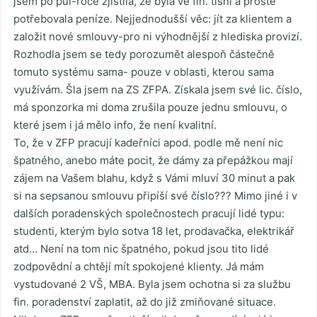
jsem po půl-roce zjistila, že byla ve fin. tísni a prostě
potřebovala peníze. Nejjednodušší věc: jít za klientem a
založit nové smlouvy-pro ni výhodnější z hlediska provizí.
Rozhodla jsem se tedy porozumět alespoň částečně
tomuto systému sama- pouze v oblasti, kterou sama
využívám. Šla jsem na ZS ZFPA. Získala jsem své lic. číslo,
má sponzorka mi doma zrušila pouze jednu smlouvu, o
které jsem i já mělo info, že není kvalitní.
To, že v ZFP pracují kadeřníci apod. podle mě není nic
špatného, anebo máte pocit, že dámy za přepážkou mají
zájem na Vašem blahu, když s Vámi mluví 30 minut a pak
si na sepsanou smlouvu připíší své číslo??? Mimo jiné i v
dalších poradenských společnostech pracují lidé typu:
studenti, kterým bylo sotva 18 let, prodavačka, elektrikář
atd… Není na tom nic špatného, pokud jsou tito lidé
zodpovědní a chtějí mít spokojené klienty. Já mám
vystudované 2 VŠ, MBA. Byla jsem ochotna si za službu
fin. poradenství zaplatit, až do již zmiňované situace.