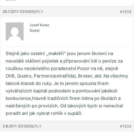
26.7.2011 (12:04)
REPLY
#1558
Josef Korec
Guest
Stejně jako ostatní ,,makléři" jsou jenom školení na
neustálé otáčení pojistek a připravování lidí o peníze za
rouškou nezávislého poradenství.Pozor na ně, stejně
OVB, Quatro, Partners(extratřída), Broker, atd. Na všechny
takové klacek do ruky. Je to jenom spousta firem
vytvářejících kapitál podvodem a pomlouvání jakékoli
konkurence,hlavně tradičních firem lidma po školách a
nadržených po provizích. Od takových bych si nenechal
poradit ani jak vybrat rohlík v supáči.
2.8.2011 (23:52)
REPLY
#1559