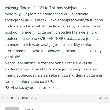
Vážení,přijde mi že někteří si tady vylejvate svy
mindraky….ja jsem se spolecnosti ZFP akademie
spokojenej jak klient tak i jako spolupracovnik,za tu dobu
co to delam tak si nikdo nestezoval ze by jsme ho nejak
poskodili,prijde mi to ze sem pisou lidi kteri delaji pro
spolecnosti jako je OVB,PARTNERS atd….. a ze jen zavidi
ze muzeme lidi vzdelavat,ja jsem treba diky skoleni na
ktere mam tu moznost dochazet uspesne slozil zkousky
ve skole!
Nechci ani nikoho urazet ani obhajovat,ale v kazde
spolecnosti je clovek ktery svym jednanim poskozuje
jmeno spolecnosti,ale za sebe muzu s klidem rict ze jsem
rad ze spolupracuju se ZFP..
PS:At si kazdy udela obrazek sam
16.11.2011 (23:05)
REPLY
#1571
Šmery