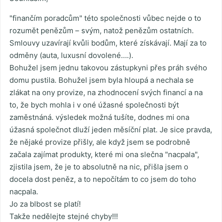
"finančím poradcům" této společnosti vůbec nejde o to
rozumět penězům – svým, natož penězům ostatních.
Smlouvy uzavírají kvůli bodům, které získávají. Mají za to
odměny (auta, luxusní dovolené….).
Bohužel jsem jednu takovou zástupkyni přes práh svého
domu pustila. Bohužel jsem byla hloupá a nechala se
zlákat na ony provize, na zhodnocení svých financí a na
to, že bych mohla i v oné úžasné společnosti být
zaměstnáná. výsledek možná tušíte, dodnes mi ona
úžasná společnot dluží jeden měsíční plat. Je sice pravda,
že nějaké provize přišly, ale když jsem se podrobně
začala zajímat produkty, které mi ona slečna "nacpala",
zjistila jsem, že je to absolutně na nic, přišla jsem o
docela dost peněz, a to nepočítám to co jsem do toho
nacpala.
Jo za blbost se platí!
Takže nedělejte stejné chyby!!!