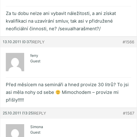
Za tu dobu nelze ani vybavit náležitosti, a ani získat
kvalifikaci na uzavírání smluv, tak asi v přidružené
neoficiální činnosti, ne? /sexualharašment?/
13.10.2011 (0:37)
REPLY
#1566
ferry
Guest
Před měsícem na semináři a hned provize 30 litrů? To jsi
asi měla nohy od sebe
Mimochodem – provize mi
přišly!!!!!
25.10.2011 (13:25)
REPLY
#1567
Simona
Guest