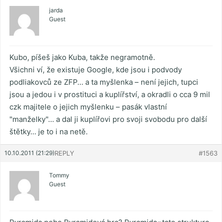
jarda
Guest
Kubo, píšeš jako Kuba, takže negramotně.
Všichni ví, že existuje Google, kde jsou i podvody
podliakovců ze ZFP… a ta myšlenka – není jejich, tupci
jsou a jedou i v prostituci a kuplířství, a okradli o cca 9 mil
czk majitele o jejich myšlenku – pasák vlastní
"manželky"… a dal ji kuplířovi pro svoji svobodu pro další
štětky… je to i na netě.
10.10.2011 (21:29)
REPLY
#1563
Tommy
Guest