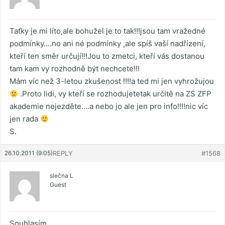
Taťky je mi líto,ale bohužel je to tak!!!jsou tam vražedné
podmínky….no ani né podmínky ,ale spíš vaší nadřízení,
kteří ten směr určují!!!Jou to zmetci, kteří vás dostanou
tam kam vy rozhodně být nechcete!!!
Mám víc než 3-letou zkušenost !!!!a ted mi jen vyhrožujou
.Proto lidi, vy kteří se rozhodujetetak určitě na ZS ZFP
akademie nejezděte….a nebo jo ale jen pro info!!!!nic víc
jen rada
S.
26.10.2011 (9:05)
REPLY
#1568
slečna L
Guest
Souhlasím,