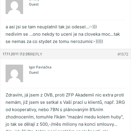
Guest
a asi jsi se tam neuplatnil tak jsi odesel…:-)))
nedivim se …ono nekdy to uceni je na cloveka moc…tak
se nemas za co stydet ze tomu nerozumis:-)))))
17.11.2011 (12:26)
REPLY
#1572
Igor Pavlačka
Guest
Zdravím, já jsem z OVB, proti ZFP Akademii nic extra proti
nemám, již jsem se setkal s Vaší prací u klientů, např. 3RG
od kooperativy, nebo 7BN s plánovaným 8%ním
zhodnocením, tomuhle říkám "mazání medu kolem huby",
jo tak se dělají z 500,-/měs miliony na konci smlouvy…