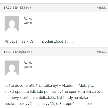
11.7.2011 (9:11)
REPLY
#1555
Renča
Guest
Přidávám se k Vám!!!! Zloději zlodějští……
11.7.2011 (9:30)
REPLY
#1556
Renča
Guest
Ještě dovolte příběh….taťka byl v Akademii "dobrý"…
získal spoustu lidí, kde pomocí svého sponzora jim založil
smlouvy,které oni chtěli…taťka byl tehdy na nízké
pozici….pak vyšplhal na vyšší, o 3 stupně…ti lidi pak