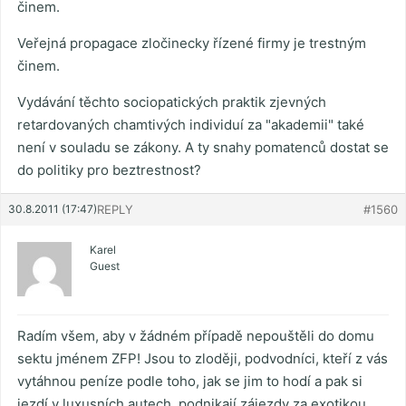
činem.
Veřejná propagace zločinecky řízené firmy je trestným
činem.
Vydávání těchto sociopatických praktik zjevných
retardovaných chamtivých individuí za "akademii" také
není v souladu se zákony. A ty snahy pomatenců dostat se
do politiky pro beztrestnost?
30.8.2011 (17:47)
REPLY
#1560
Karel
Guest
Radím všem, aby v žádném případě nepouštěli do domu
sektu jménem ZFP! Jsou to zloději, podvodníci, kteří z vás
vytáhnou peníze podle toho, jak se jim to hodí a pak si
jezdí v luxusních autech, podnikají zájezdy za exotikou