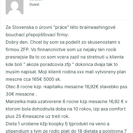
Guest
Ze Slovenska o úrovni "práce" této brainwashingové
bouchací přepojišťovací firmy:
Dobry den. Chcel by som sa podelit zo skusenostami s
firmou ZFP. Vo finnancnictve som uz nejaky ten rocik
presnejsie 8a to co som vcera zazil na stretnuti u klienta
kde boli " akoze poradcovia zfp " dokonca dvaja tak to
musim napisat. Moji klienti rodina xxx mali vytvoreny plan
mescne cca 165€ 5000 sk.
Otec 8 rocne kzp -kapitalku mesacne 16,92€ stavebko pss
30€ mesacne .
Manzelka mala uzatvorene 6 rocne kzp mesacne 16,92 € v
ktorom bola dohodnuta doba na 10 rokov, izp axa comfort
plus 25 €mesacne uz treti rok.
Dieta 1 urobene kžp koopky fj tjprodukt na veno a
stipendium s tym ze rodic plati do 18 dietata a poistovna 7