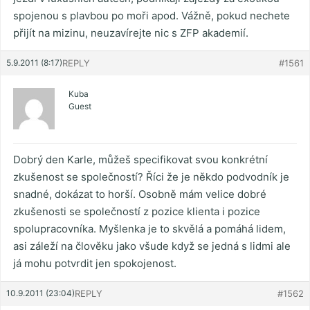
spojenou s plavbou po moři apod. Vážně, pokud nechete
přijít na mizinu, neuzavírejte nic s ZFP akademií.
5.9.2011 (8:17)
REPLY
#1561
Kuba
Guest
Dobrý den Karle, můžeš specifikovat svou konkrétní
zkušenost se společností? Říci že je někdo podvodník je
snadné, dokázat to horší. Osobně mám velice dobré
zkušenosti se společností z pozice klienta i pozice
spolupracovníka. Myšlenka je to skvělá a pomáhá lidem,
asi záleží na člověku jako všude když se jedná s lidmi ale
já mohu potvrdit jen spokojenost.
10.9.2011 (23:04)
REPLY
#1562