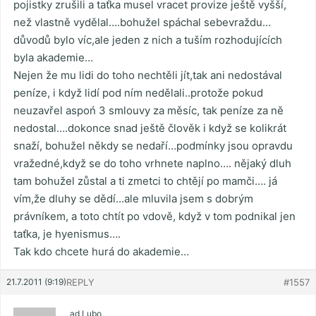
pojistky zrušili a taťka musel vracet provize ještě vyšší,
než vlastně vydělal….bohužel spáchal sebevraždu…
důvodů bylo víc,ale jeden z nich a tuším rozhodujících
byla akademie…
Nejen že mu lidi do toho nechtěli jít,tak ani nedostával
peníze, i když lidí pod ním nedělali..protože pokud
neuzavřel aspoń 3 smlouvy za měsíc, tak peníze za ně
nedostal….dokonce snad ještě člověk i když se kolikrát
snaží, bohužel někdy se nedaří…podmínky jsou opravdu
vražedné,když se do toho vrhnete naplno…. nějaký dluh
tam bohužel zůstal a ti zmetci to chtějí po mamči…. já
vím,že dluhy se dědí…ale mluvila jsem s dobrým
právníkem, a toto chtít po vdově, když v tom podnikal jen
taťka, je hyenismus….
Tak kdo chcete hurá do akademie…
21.7.2011 (9:19)
REPLY
#1557
ad Lubo