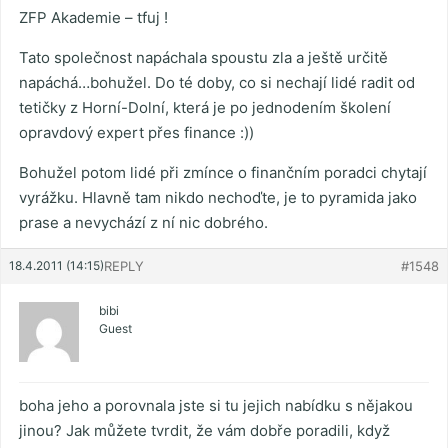
ZFP Akademie – tfuj !
Tato společnost napáchala spoustu zla a ještě určitě
napáchá…bohužel. Do té doby, co si nechají lidé radit od
tetičky z Horní-Dolní, která je po jednodením školení
opravdový expert přes finance :))
Bohužel potom lidé při zmínce o finančním poradci chytají
vyrážku. Hlavně tam nikdo nechoďte, je to pyramida jako
prase a nevychází z ní nic dobrého.
18.4.2011 (14:15)
REPLY
#1548
bibi
Guest
boha jeho a porovnala jste si tu jejich nabídku s nějakou
jinou? Jak můžete tvrdit, že vám dobře poradili, když