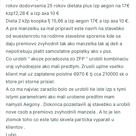
rokov dodovrsenia 25 rokov dietata plus izp aegon na 17€
kzp12,28 € a izp axa 10 €
Dieta 2 kžp koopka fj 15,66 a izp aegon 17€ a izp axa 10 €.
A pre manzelku sa mal pripravit este navrh na stavebko
od wuestenrotu na rodinne stavebne sporenie kde sa
daju premiovo zvyhodnit tak ako manzelka tak aj deti a
nepotrebuju platit samostatne poplatky ako v pss.
Co urobili " akoze poradcovia zo ZFP " urobili kombinaciu
vraj vyhodnejsie ako mali predtym. Zrusili uplne vsetko
klient mal uz zaplatene poistne 6970 € tj cca 210000 sk o
ktore pri storne prisiel.
A co ma najviac zarazilo bolo ze urobili tie iste izp s tymi
istymi parametrami ako mali urobene predtim mam
namysli Aegony . Dokonca pozastavili aj stavebko a urobili
nove csob a premiovo zvyhodnili manzela . A to je len
zlomok toho co este tato skvela particka vyparati u
klientov .
Lubo