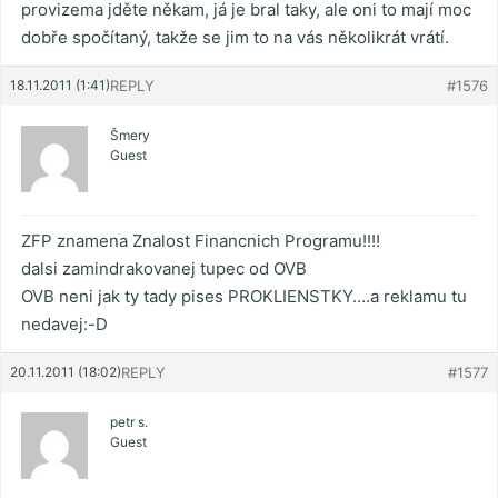
provizema jděte někam, já je bral taky, ale oni to mají moc
dobře spočítaný, takže se jim to na vás několikrát vrátí.
18.11.2011 (1:41)
REPLY
#1576
Šmery
Guest
ZFP znamena Znalost Financnich Programu!!!!
dalsi zamindrakovanej tupec od OVB
OVB neni jak ty tady pises PROKLIENSTKY….a reklamu tu
nedavej:-D
20.11.2011 (18:02)
REPLY
#1577
petr s.
Guest