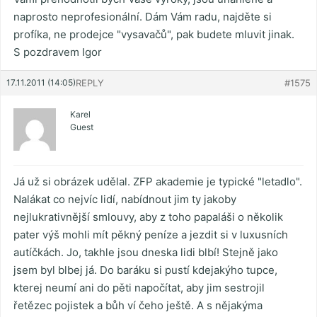
naprosto neprofesionální. Dám Vám radu, najděte si
profíka, ne prodejce "vysavačů", pak budete mluvit jinak.
S pozdravem Igor
17.11.2011 (14:05)
REPLY
#1575
Karel
Guest
Já už si obrázek udělal. ZFP akademie je typické "letadlo".
Nalákat co nejvíc lidí, nabídnout jim ty jakoby
nejlukrativnější smlouvy, aby z toho papaláši o několik
pater výš mohli mít pěkný peníze a jezdit si v luxusních
autíčkách. Jo, takhle jsou dneska lidi blbí! Stejně jako
jsem byl blbej já. Do baráku si pustí kdejakýho tupce,
kterej neumí ani do pěti napočítat, aby jim sestrojil
řetězec pojistek a bůh ví čeho ještě. A s nějakýma