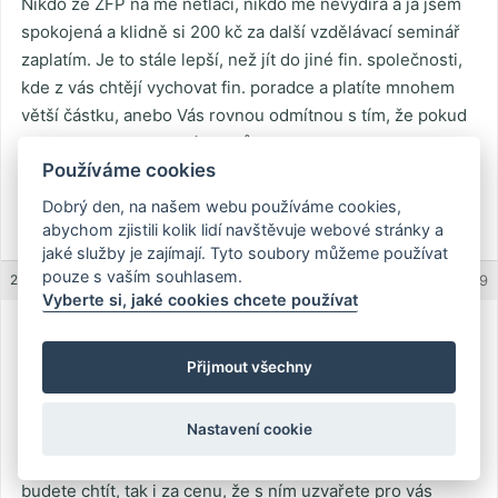
Nikdo ze ZFP na mě netlačí, nikdo mě nevydírá a já jsem
spokojená a klidně si 200 kč za další vzdělávací seminář
zaplatím. Je to stále lepší, než jít do jiné fin. společnosti,
kde z vás chtějí vychovat fin. poradce a platíte mnohem
větší částku, anebo Vás rovnou odmítnou s tím, že pokud
nechcete pracovat, máte smůlu.
Používáme cookies
S pozdravem
Dobrý den, na našem webu používáme cookies,
abychom zjistili kolik lidí navštěvuje webové stránky a
Yetti
jaké služby je zajímají. Tyto soubory můžeme používat
pouze s vaším souhlasem.
22.11.2011 (15:43)
REPLY
#1579
Vyberte si, jaké cookies chcete používat
Karel
Guest
Přijmout všechny
Nastavení cookie
To všechno je mazání medu kolem huby. Když něco
děláte, tak to děláte kvůli penězům a když ti peníze
budete chtít, tak i za cenu, že s ním uzvařete pro vás