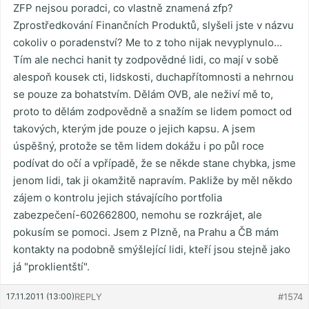
ZFP nejsou poradci, co vlastně znamená zfp?
Zprostředkování Finančních Produktů, slyšeli jste v názvu
cokoliv o poradenství? Me to z toho nijak nevyplynulo…
Tím ale nechci hanit ty zodpovědné lidi, co mají v sobě
alespoň kousek cti, lidskosti, duchapřítomnosti a nehrnou
se pouze za bohatstvím. Dělám OVB, ale neživí mě to,
proto to dělám zodpovědně a snažím se lidem pomoct od
takových, kterým jde pouze o jejich kapsu. A jsem
úspěšný, protože se těm lidem dokážu i po půl roce
podívat do očí a vpřípadě, že se někde stane chybka, jsme
jenom lidi, tak ji okamžitě napravím. Pakliže by měl někdo
zájem o kontrolu jejich stávajícího portfolia
zabezpečení-602662800, nemohu se rozkrájet, ale
pokusím se pomoci. Jsem z Plzně, na Prahu a ČB mám
kontakty na podobně smýšlející lidi, kteří jsou stejně jako
já "proklientští".
17.11.2011 (13:00)
REPLY
#1574