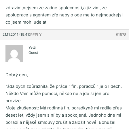
zdravim,nejsem ze zadne spolecnosti,a jiz vim, ze
spoluprace s agentem zfp nebylo ode me to nejmoudrejsi
co jsem mohl udelat
21.11.2011 (19:41)
REPLY
#1578
Yetti
Guest
Dobrý den,
ráda bych zdůraznila, že práce " fin. poradců " je o lidech.
Někdo Vám může pomoci, někdo ne a jde si jen pro
provize.
Moje zkušenost: Má rodinná fin. poradkyně mi radila přes
deset let, vždy jsem s ní byla spokojená. Jednoho dne mi
poradila nějaké smlouvy zrušit a založit nové. Bohužel