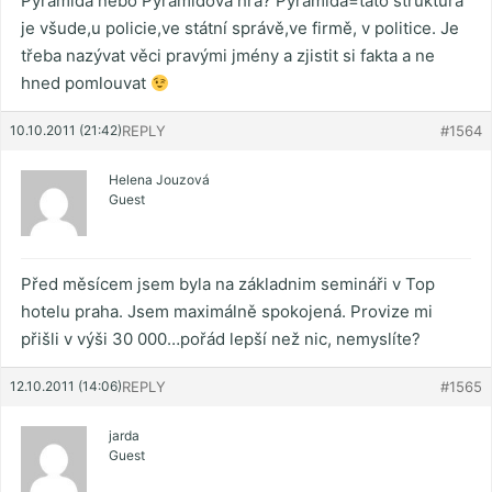
Pyramida nebo Pyramidová hra? Pyramida=tato struktura
je všude,u policie,ve státní správě,ve firmě, v politice. Je
třeba nazývat věci pravými jmény a zjistit si fakta a ne
hned pomlouvat
10.10.2011 (21:42)
REPLY
#1564
Helena Jouzová
Guest
Před měsícem jsem byla na základnim semináři v Top
hotelu praha. Jsem maximálně spokojená. Provize mi
přišli v výši 30 000…pořád lepší než nic, nemyslíte?
12.10.2011 (14:06)
REPLY
#1565
jarda
Guest