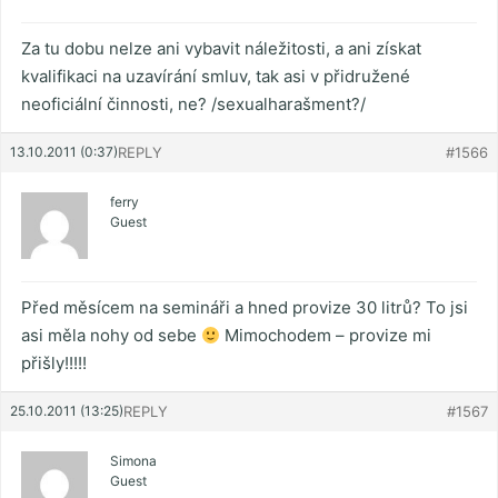
Za tu dobu nelze ani vybavit náležitosti, a ani získat
kvalifikaci na uzavírání smluv, tak asi v přidružené
neoficiální činnosti, ne? /sexualharašment?/
13.10.2011 (0:37)
REPLY
#1566
ferry
Guest
Před měsícem na semináři a hned provize 30 litrů? To jsi
asi měla nohy od sebe
Mimochodem – provize mi
přišly!!!!!
25.10.2011 (13:25)
REPLY
#1567
Simona
Guest