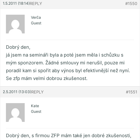
1.5.2011 (18:14)
REPLY
#1550
Verča
Guest
Dobrý den,
já jsem na semináři byla a poté jsem měla i schůzku s
mým sponzorem. Žádné smlouvy mi nerušil, pouze mi
poradil kam si spořit aby výnos byl efektivnější než nyní.
Se zfp mám velmi dobrou zkušenost.
2.5.2011 (13:03)
REPLY
#1551
Kate
Guest
Dobrý den, s firmou ZFP mám také jen dobré zkušenosti,