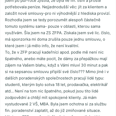
jsem po půl-roce zjistila, že byla ve fin. tísni a prostě
potřebovala peníze. Nejjednodušší věc: jít za klientem a
založit nové smlouvy-pro ni výhodnější z hlediska provizí.
Rozhodla jsem se tedy porozumět alespoň částečně
tomuto systému sama- pouze v oblasti, kterou sama
využívám. Šla jsem na ZS ZFPA. Získala jsem své lic. číslo,
má sponzorka mi doma zrušila pouze jednu smlouvu, o
které jsem i já mělo info, že není kvalitní.
To, že v ZFP pracují kadeřníci apod. podle mě není nic
špatného, anebo máte pocit, že dámy za přepážkou mají
zájem na Vašem blahu, když s Vámi mluví 30 minut a pak
si na sepsanou smlouvu připíší své číslo??? Mimo jiné i v
dalších poradenských společnostech pracují lidé typu:
studenti, kterým bylo sotva 18 let, prodavačka, elektrikář
atd… Není na tom nic špatného, pokud jsou tito lidé
zodpovědní a chtějí mít spokojené klienty. Já mám
vystudované 2 VŠ, MBA. Byla jsem ochotna si za službu
fin. poradenství zaplatit, až do již zmiňované situace.