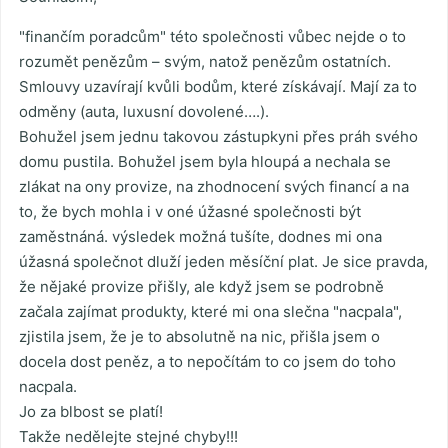
"finančím poradcům" této společnosti vůbec nejde o to
rozumět penězům – svým, natož penězům ostatních.
Smlouvy uzavírají kvůli bodům, které získávají. Mají za to
odměny (auta, luxusní dovolené….).
Bohužel jsem jednu takovou zástupkyni přes práh svého
domu pustila. Bohužel jsem byla hloupá a nechala se
zlákat na ony provize, na zhodnocení svých financí a na
to, že bych mohla i v oné úžasné společnosti být
zaměstnáná. výsledek možná tušíte, dodnes mi ona
úžasná společnot dluží jeden měsíční plat. Je sice pravda,
že nějaké provize přišly, ale když jsem se podrobně
začala zajímat produkty, které mi ona slečna "nacpala",
zjistila jsem, že je to absolutně na nic, přišla jsem o
docela dost peněz, a to nepočítám to co jsem do toho
nacpala.
Jo za blbost se platí!
Takže nedělejte stejné chyby!!!