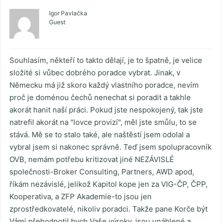
Igor Pavlačka
Guest
Souhlasím, někteří to takto dělají, je to špatně, je velice
složité si vůbec dobrého poradce vybrat. Jinak, v
Německu má již skoro každý vlastního poradce, nevím
proč je doménou čechů nenechat si poradit a takhle
akorát hanit naší práci. Pokud jste nespokojený, tak jste
natrefil akorát na "lovce provizí", měl jste smůlu, to se
stává. Mě se to stalo také, ale naštěstí jsem odolal a
vybral jsem si nakonec správně. Teď jsem spolupracovník
OVB, nemám potřebu kritizovat jiné NEZÁVISLÉ
společnosti-Broker Consulting, Partners, AWD apod,
říkám nezávislé, jelikož Kapitol kope jen za VIG-ČP, ČPP,
Kooperativa, a ZFP Akademie-to jsou jen
zprostředkovatelé, nikoliv poradci. Takže pane Korče být
Vámi přehodnotil bych Vaše výroky, jsou unáhlené a