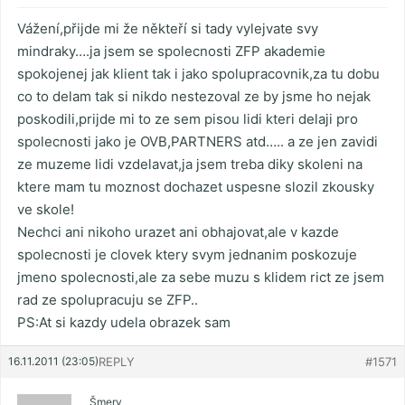
Vážení,přijde mi že někteří si tady vylejvate svy
mindraky….ja jsem se spolecnosti ZFP akademie
spokojenej jak klient tak i jako spolupracovnik,za tu dobu
co to delam tak si nikdo nestezoval ze by jsme ho nejak
poskodili,prijde mi to ze sem pisou lidi kteri delaji pro
spolecnosti jako je OVB,PARTNERS atd….. a ze jen zavidi
ze muzeme lidi vzdelavat,ja jsem treba diky skoleni na
ktere mam tu moznost dochazet uspesne slozil zkousky
ve skole!
Nechci ani nikoho urazet ani obhajovat,ale v kazde
spolecnosti je clovek ktery svym jednanim poskozuje
jmeno spolecnosti,ale za sebe muzu s klidem rict ze jsem
rad ze spolupracuju se ZFP..
PS:At si kazdy udela obrazek sam
16.11.2011 (23:05)
REPLY
#1571
Šmery