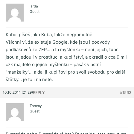
jarda
Guest
Kubo, píšeš jako Kuba, takže negramotně.
Všichni ví, že existuje Google, kde jsou i podvody
podliakovců ze ZFP… a ta myšlenka – není jejich, tupci
jsou a jedou i v prostituci a kuplířství, a okradli o cca 9 mil
czk majitele o jejich myšlenku – pasák vlastní
"manželky"… a dal ji kuplířovi pro svoji svobodu pro další
štětky… je to i na netě.
10.10.2011 (21:29)
REPLY
#1563
Tommy
Guest