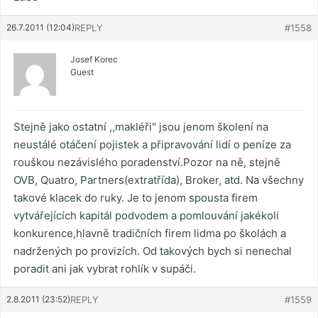
26.7.2011 (12:04)
REPLY
#1558
Josef Korec
Guest
Stejně jako ostatní ,,makléři" jsou jenom školení na
neustálé otáčení pojistek a připravování lidí o peníze za
rouškou nezávislého poradenství.Pozor na ně, stejně
OVB, Quatro, Partners(extratřída), Broker, atd. Na všechny
takové klacek do ruky. Je to jenom spousta firem
vytvářejících kapitál podvodem a pomlouvání jakékoli
konkurence,hlavně tradičních firem lidma po školách a
nadržených po provizích. Od takových bych si nenechal
poradit ani jak vybrat rohlík v supáči.
2.8.2011 (23:52)
REPLY
#1559