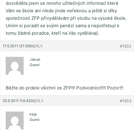
dozvěděla jsem se mnoho užitečných informací které
Vám ve škole ani nikde jinde neřeknou a ještě si díky
společnosti ZFP přivydělávám při studiu na vysoké škole.
Umím si poradit se svými penězi sama a nepotřebuji k
tomu žádné poradce, kteří na Vás vydělávají.
17.5.2011 (21:39)
REPLY
#1552
Jakub
Guest
Běžte do prdele všichni ze ZFP!!! Podvodníci!!!!! Pozor!!!
25.5.2011 (14:42)
REPLY
#1553
kaja
Guest