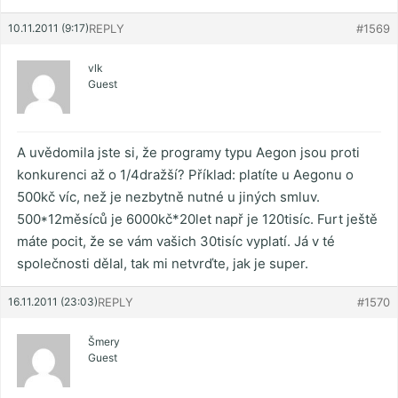
10.11.2011 (9:17)
REPLY
#1569
vlk
Guest
A uvědomila jste si, že programy typu Aegon jsou proti
konkurenci až o 1/4dražší? Příklad: platíte u Aegonu o
500kč víc, než je nezbytně nutné u jiných smluv.
500*12měsíců je 6000kč*20let např je 120tisíc. Furt ještě
máte pocit, že se vám vašich 30tisíc vyplatí. Já v té
společnosti dělal, tak mi netvrďte, jak je super.
16.11.2011 (23:03)
REPLY
#1570
Šmery
Guest