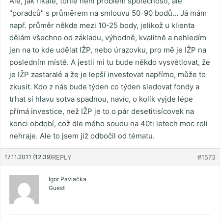
Ale, jak říkáte, tohle není problém společností, ale
"poradců" s průměrem na smlouvu 50-90 bodů… Já mám
např. průměr někde mezi 10-25 body, jelikož u klienta
dělám všechno od základu, výhodně, kvalitně a nehledím
jen na to kde udělat IŽP, nebo úrazovku, pro mě je IŽP na
posledním místě. A jestli mi tu bude někdo vysvětlovat, že
je IŽP zastaralé a že je lepší investovat napřímo, může to
zkusit. Kdo z nás bude týden co týden sledovat fondy a
trhat si hlavu sotva spadnou, navíc, o kolik vyjde lépe
přímá investice, než IŽP je to o pár desetitisícovek na
konci období, což dle mého soudu na 40ti letech moc roli
nehraje. Ale to jsem již odbočil od tématu.
17.11.2011 (12:39)
REPLY
#1573
Igor Pavlačka
Guest